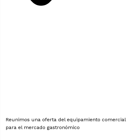
Seleccione
¿Cómo calificarías tu experiencia?
una
opción
de
1
No fue buena
Muy Buena
Reunimos una oferta del equipamiento comercial
a
5
para el mercado gastronómico
Saltar
Siguiente
,
siendo