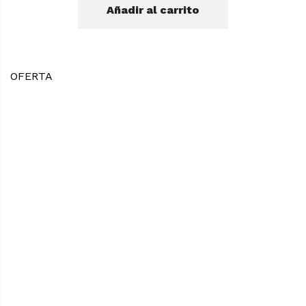
Añadir al carrito
original
actual
era:
es:
$27.990.
$21.900.
OFERTA