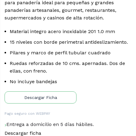
para panadería ideal para pequeñas y grandes
era:
es:
panaderías artesanales, gourmet, restaurantes,
$229.900.
$199.900.
supermercados y casinos de alta rotación.
Material integro acero inoxidable 201 1.0 mm
15 niveles con borde perimetral antideslizamiento.
Pilares y marco de perfil tubular cuadrado
Ruedas reforzadas de 10 cms. apernadas. Dos de
ellas, con freno.
No incluye bandejas
Descargar Ficha
Pago seguro con
WEBPAY
Entrega a domicilio en 5 días hábiles.
Descargar ficha