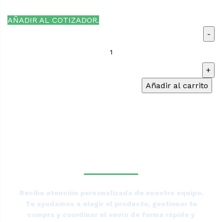
AÑADIR AL COTIZADOR.
Carro
Bandejero
Panadería
58x68
Añadir al carrito
cms.
Para
¿NECESITAS LA ASESORÍA
15
DE UN ESPECIALISTA DE
Bandejas
Tierras
TIERRAS BAJAS?
Bajas
cantidad
Recibe atención personalizada de nuestro equipo.
Te ayudamos a elegir el producto, gestionar tu
compra y coordinar el envío de forma rápida y