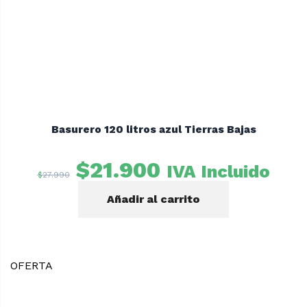
Basurero 120 litros azul Tierras Bajas
El
El
$
21.900
IVA Incluido
$
27.990
precio
precio
Añadir al carrito
original
actual
era:
es:
$27.990.
$21.900.
OFERTA