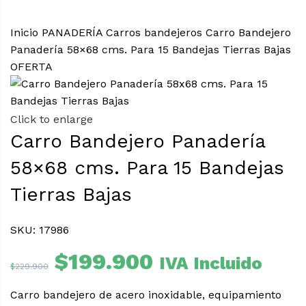
Inicio
PANADERÍA
Carros bandejeros
Carro Bandejero
Panadería 58×68 cms. Para 15 Bandejas Tierras Bajas
OFERTA
Click to enlarge
Carro Bandejero Panadería
58×68 cms. Para 15 Bandejas
Tierras Bajas
SKU: 17986
El
El
$
199.900
IVA Incluido
$
229.900
precio
precio
original
actual
Carro bandejero de acero inoxidable, equipamiento