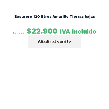
Basurero 120 litros Amarillo Tierras bajas
El
El
$
22.900
IVA Incluido
$
27.990
precio
precio
Añadir al carrito
original
actual
era:
es:
$27.990.
$22.900.