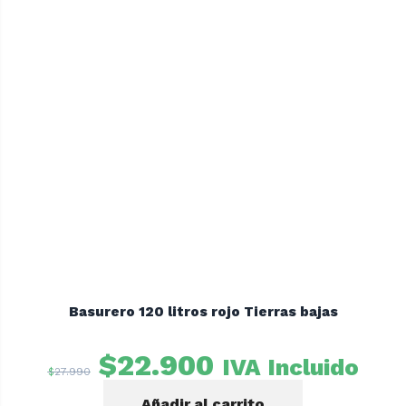
Basurero 120 litros rojo Tierras bajas
El
El
$
22.900
IVA Incluido
$
27.990
precio
precio
Añadir al carrito