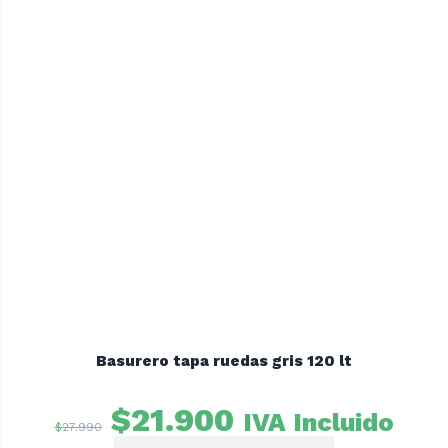
Basurero tapa ruedas gris 120 lt
El
El
$
21.900
IVA Incluido
$
27.990
precio
precio