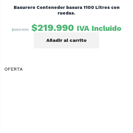
Basurero Contenedor basura 1100 Litros con
ruedas.
El
El
$
219.990
IVA Incluido
$
269.990
precio
precio
Añadir al carrito
original
actual
era:
es:
$269.990.
$219.990.
OFERTA