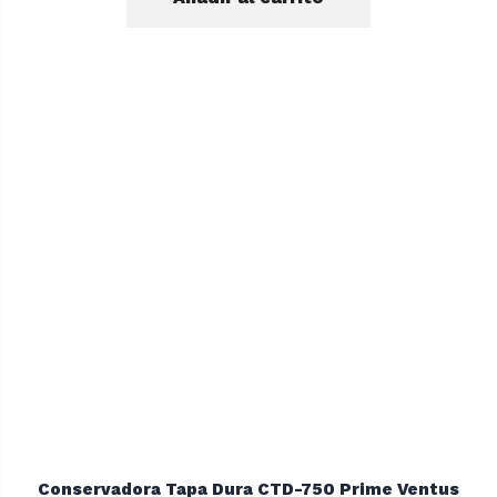
original
actual
era:
es:
$27.990.
$22.900.
Conservadora Tapa Dura CTD-750 Prime Ventus