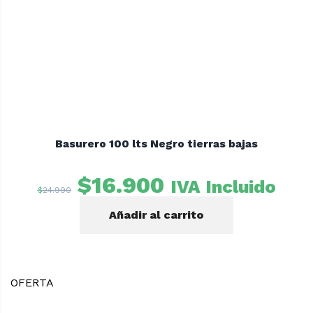
Basurero 100 lts Negro tierras bajas
El
El
$
16.900
IVA Incluido
$
24.990
precio
precio
Añadir al carrito
original
actual
era:
es:
$24.990.
$16.900.
OFERTA