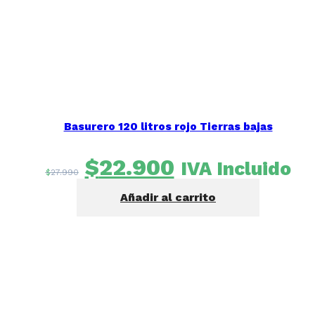
Basurero 120 litros rojo Tierras bajas
El
El
$
22.900
IVA Incluido
$
27.990
precio
precio
Añadir al carrito
original
actual
era:
es:
$27.990.
$22.900.