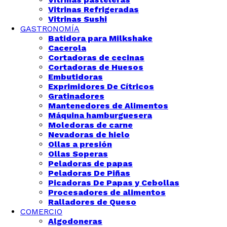
Vitrinas Refrigeradas
Vitrinas Sushi
GASTRONOMÍA
Batidora para Milkshake
Cacerola
Cortadoras de cecinas
Cortadoras de Huesos
Embutidoras
Exprimidores De Cítricos
Gratinadores
Mantenedores de Alimentos
Máquina hamburguesera
Moledoras de carne
Nevadoras de hielo
Ollas a presión
Ollas Soperas
Peladoras de papas
Peladoras De Piñas
Picadoras De Papas y Cebollas
Procesadores de alimentos
Ralladores de Queso
COMERCIO
Algodoneras