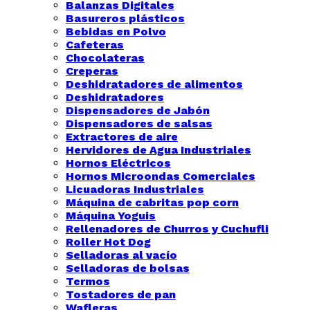
Balanzas Digitales
Basureros plásticos
Bebidas en Polvo
Cafeteras
Chocolateras
Creperas
Deshidratadores de alimentos
Deshidratadores
Dispensadores de Jabón
Dispensadores de salsas
Extractores de aire
Hervidores de Agua Industriales
Hornos Eléctricos
Hornos Microondas Comerciales
Licuadoras Industriales
Máquina de cabritas pop corn
Máquina Yoguis
Rellenadores de Churros y Cuchufli
Roller Hot Dog
Selladoras al vacío
Selladoras de bolsas
Termos
Tostadores de pan
Wafleras