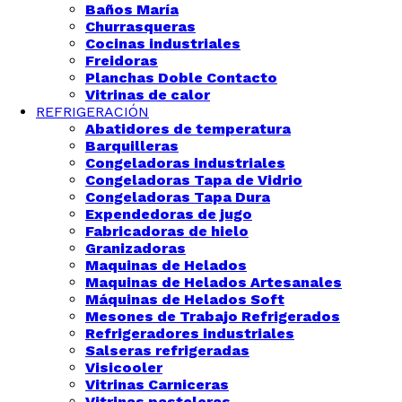
Baños María
Churrasqueras
Cocinas industriales
Freidoras
Planchas Doble Contacto
Vitrinas de calor
REFRIGERACIÓN
Abatidores de temperatura
Barquilleras
Congeladoras industriales
Congeladoras Tapa de Vidrio
Congeladoras Tapa Dura
Expendedoras de jugo
Fabricadoras de hielo
Granizadoras
Maquinas de Helados
Maquinas de Helados Artesanales
Máquinas de Helados Soft
Mesones de Trabajo Refrigerados
Refrigeradores industriales
Salseras refrigeradas
Visicooler
Vitrinas Carniceras
Vitrinas pasteleras