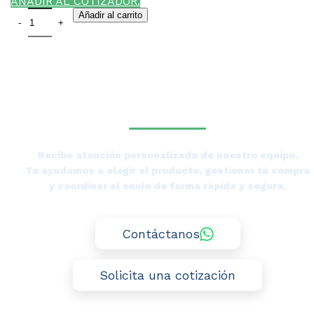
AÑADIR AL COTIZADOR.
Añadir al carrito
¿NECESITAS LA ASESORÍA
DE UN ESPECIALISTA DE
TIERRAS BAJAS?
Recibe atención personalizada de nuestro equipo.
Te ayudamos a elegir el producto, gestionar tu compra
y coordinar el envío de forma rápida y segura.
Contáctanos
Solicita una cotización