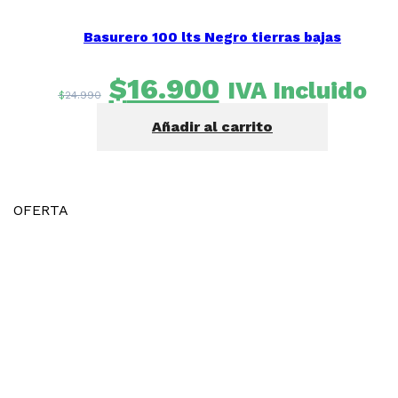
Basurero 100 lts Negro tierras bajas
El
El
$
16.900
IVA Incluido
$
24.990
precio
precio
Añadir al carrito
original
actual
era:
es:
$24.990.
$16.900.
OFERTA