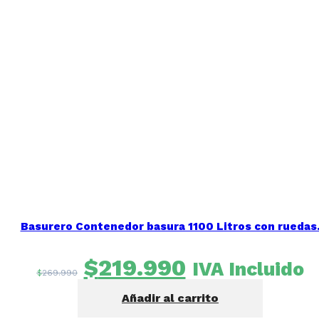
Basurero Contenedor basura 1100 Litros con ruedas
El
El
$
219.990
IVA Incluido
$
269.990
precio
precio
Añadir al carrito
original
actual