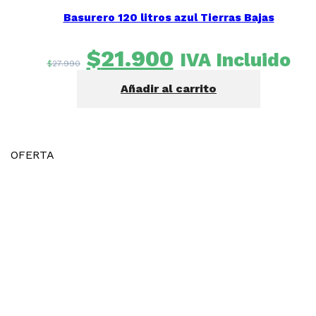
Basurero 120 litros azul Tierras Bajas
El
El
$
21.900
IVA Incluido
$
27.990
precio
precio
Añadir al carrito
original
actual
era:
es:
$27.990.
$21.900.
OFERTA