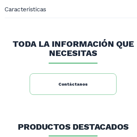
Características
Número Depósitos: 6
Dimensiones (mm): 1490x370x410
Potencia (w): 1,8
TODA LA INFORMACIÓN QUE
NECESITAS
Contáctanos
PRODUCTOS DESTACADOS