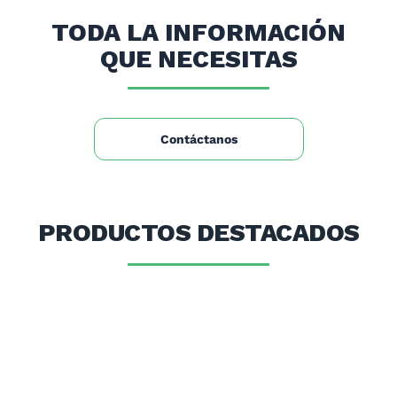
Peso Neto (kg): 8.9
TODA LA INFORMACIÓN
Peso Bruto (kg): 9,1
QUE NECESITAS
Contáctanos
PRODUCTOS DESTACADOS
O