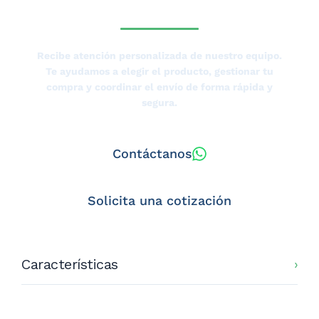
TIERRAS BAJAS?
Recibe atención personalizada de nuestro equipo.
Te ayudamos a elegir el producto, gestionar tu
compra y coordinar el envío de forma rápida y
segura.
Contáctanos
Solicita una cotización
Características
Capacidad Máx. (kg): 60
Dimensiones Plataforma (cm): 24x34