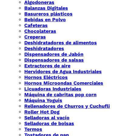
Algodoneras
Balanzas Digitales
Basureros plásticos
Bebidas en Polvo
Cafeteras
Chocolateras
Creperas
Deshidratadores de alimentos
Deshidratadores
Dispensadores de Jabón
Dispensadores de salsas
Extractores de aire
Hervidores de Agua Industriales
Hornos Eléctricos
Hornos Microondas Comerciales
Licuadoras Industriales
Máquina de cabritas pop corn
Máquina Yoguis
Rellenadores de Churros y Cuchufli
Roller Hot Dog
Selladoras al vacío
Selladoras de bolsas
Termos
Tostadores de pan