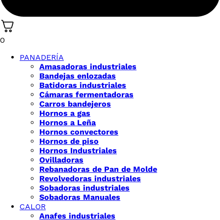
0
PANADERÍA
Amasadoras industriales
Bandejas enlozadas
Batidoras industriales
Cámaras fermentadoras
Carros bandejeros
Hornos a gas
Hornos a Leña
Hornos convectores
Hornos de piso
Hornos Industriales
Ovilladoras
Rebanadoras de Pan de Molde
Revolvedoras industriales
Sobadoras industriales
Sobadoras Manuales
CALOR
Anafes industriales