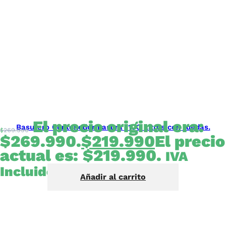
El precio original era:
Basurero Contenedor basura 1100 Litros con ruedas.
$
269.990
$269.990.
$
219.990
El precio
actual es: $219.990.
IVA
Incluido
Añadir al carrito