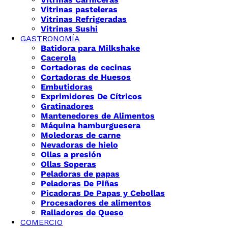
Vitrinas pasteleras
Vitrinas Refrigeradas
Vitrinas Sushi
GASTRONOMÍA
Batidora para Milkshake
Cacerola
Cortadoras de cecinas
Cortadoras de Huesos
Embutidoras
Exprimidores De Cítricos
Gratinadores
Mantenedores de Alimentos
Máquina hamburguesera
Moledoras de carne
Nevadoras de hielo
Ollas a presión
Ollas Soperas
Peladoras de papas
Peladoras De Piñas
Picadoras De Papas y Cebollas
Procesadores de alimentos
Ralladores de Queso
COMERCIO