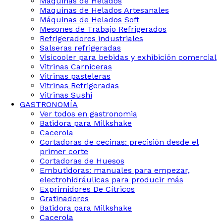
Maquinas de Helados
Maquinas de Helados Artesanales
Máquinas de Helados Soft
Mesones de Trabajo Refrigerados
Refrigeradores industriales
Salseras refrigeradas
Visicooler para bebidas y exhibición comercial
Vitrinas Carniceras
Vitrinas pasteleras
Vitrinas Refrigeradas
Vitrinas Sushi
GASTRONOMÍA
Ver todos en gastronomia
Batidora para Milkshake
Cacerola
Cortadoras de cecinas: precisión desde el
primer corte
Cortadoras de Huesos
Embutidoras: manuales para empezar,
electrohidráulicas para producir más
Exprimidores De Cítricos
Gratinadores
Batidora para Milkshake
Cacerola