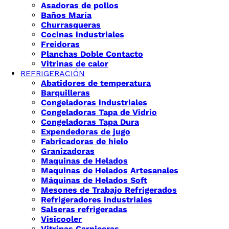
Asadoras de pollos
Baños María
Churrasqueras
Cocinas industriales
Freidoras
Planchas Doble Contacto
Vitrinas de calor
REFRIGERACIÓN
Abatidores de temperatura
Barquilleras
Congeladoras industriales
Congeladoras Tapa de Vidrio
Congeladoras Tapa Dura
Expendedoras de jugo
Fabricadoras de hielo
Granizadoras
Maquinas de Helados
Maquinas de Helados Artesanales
Máquinas de Helados Soft
Mesones de Trabajo Refrigerados
Refrigeradores industriales
Salseras refrigeradas
Visicooler
Vitrinas Carniceras