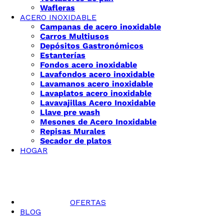
Wafleras
ACERO INOXIDABLE
Campanas de acero inoxidable
Carros Multiusos
Depósitos Gastronómicos
Estanterías
Fondos acero inoxidable
Lavafondos acero inoxidable
Lavamanos acero inoxidable
Lavaplatos acero inoxidable
Lavavajillas Acero Inoxidable
Llave pre wash
Mesones de Acero Inoxidable
Repisas Murales
Secador de platos
HOGAR
OFERTAS
BLOG