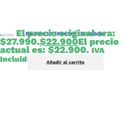
El precio original era:
Basurero 120 litros rojo Tierras bajas
$
27.990
$27.990.
$
22.900
El precio
actual es: $22.900.
IVA
Incluido
Añadir al carrito