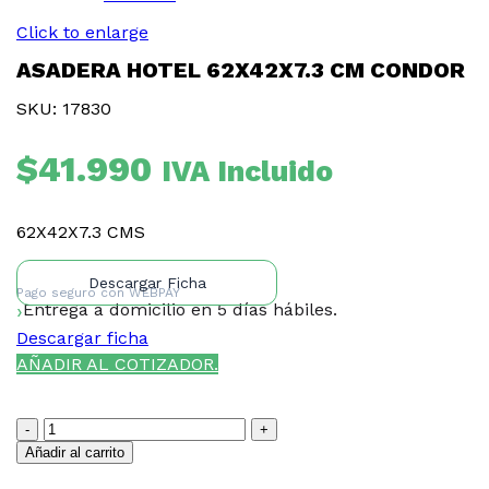
Click to enlarge
ASADERA HOTEL 62X42X7.3 CM CONDOR
SKU: 17830
$
41.990
IVA Incluido
62X42X7.3 CMS
Descargar Ficha
Pago seguro con
WEBPAY
Entrega a domicilio en 5 días hábiles.
Descargar ficha
AÑADIR AL COTIZADOR.
ASADERA
HOTEL
Añadir al carrito
62X42X7.3