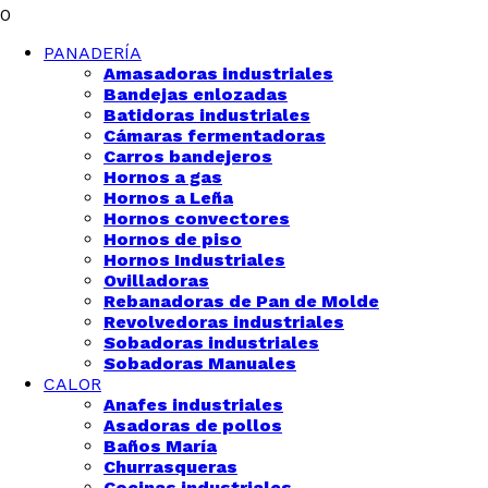
0
PANADERÍA
Amasadoras industriales
Bandejas enlozadas
Batidoras industriales
Cámaras fermentadoras
Carros bandejeros
Hornos a gas
Hornos a Leña
Hornos convectores
Hornos de piso
Hornos Industriales
Ovilladoras
Rebanadoras de Pan de Molde
Revolvedoras industriales
Sobadoras industriales
Sobadoras Manuales
CALOR
Anafes industriales
Asadoras de pollos
Baños María
Churrasqueras
Cocinas industriales