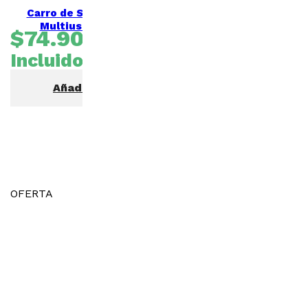
Carro de Servicio 3 niveles
Multiuso X1511 – GALE
$
74.900
IVA
Incluido
Añadir al carrito
OFERTA