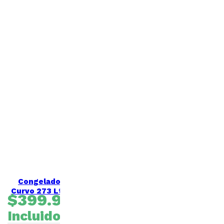
Congeladora Tapa de Vidrio
Curvo 273 Lts SD-320Q Maigas
$
399.990
IVA
Incluido