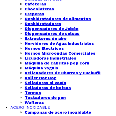
Cafeteras
Chocolateras
Creperas
Deshidratadores de alimentos
Deshidratadores
Dispensadores de Jabón
Dispensadores de salsas
Extractores de aire
Hervidores de Agua Industriales
Hornos Eléctricos
Hornos Microondas Comerciales
Licuadoras Industriales
Máquina de cabritas pop corn
Máquina Yoguis
Rellenadores de Churros y Cuchufli
Roller Hot Dog
Selladoras al vacío
Selladoras de bolsas
Termos
Tostadores de pan
Wafleras
ACERO INOXIDABLE
Campanas de acero inoxidable