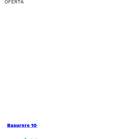
OFERTA
Basurero 100 lts Negro tierras
bajas