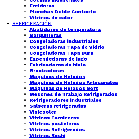
Freidoras
Planchas Doble Contacto
Vitrinas de calor
REFRIGERACIÓN
Abatidores de temperatura
Barquilleras
Congeladoras industriales
Congeladoras Tapa de Vidrio
Congeladoras Tapa Dura
Expendedoras de jugo
Fabricadoras de hielo
Granizadoras
Maquinas de Helados
Maquinas de Helados Artesanales
Máquinas de Helados Soft
Mesones de Trabajo Refrigerados
Refrigeradores industriales
Salseras refrigeradas
Visicooler
Vitrinas Carniceras
Vitrinas pasteleras
Vitrinas Refrigeradas
Vitrinas Sushi