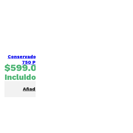
Conservadora Tapa Dura CTD-
750 Prime Ventus
$
599.000
IVA
Incluido
Añadir al carrito