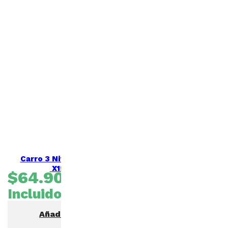
Carro 3 Niveles Multiuso –
X1512 -Gale
$
64.900
IVA
Incluido
Añadir al carrito