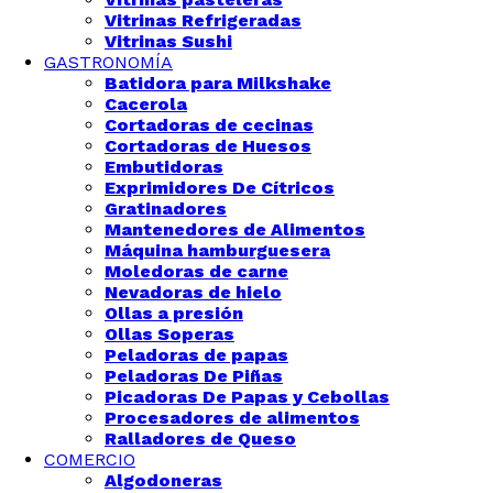
Vitrinas Refrigeradas
Vitrinas Sushi
GASTRONOMÍA
Batidora para Milkshake
Cacerola
Cortadoras de cecinas
Cortadoras de Huesos
Embutidoras
Exprimidores De Cítricos
Gratinadores
Mantenedores de Alimentos
Máquina hamburguesera
Moledoras de carne
Nevadoras de hielo
Ollas a presión
Ollas Soperas
Peladoras de papas
Peladoras De Piñas
Picadoras De Papas y Cebollas
Procesadores de alimentos
Ralladores de Queso
COMERCIO
Algodoneras