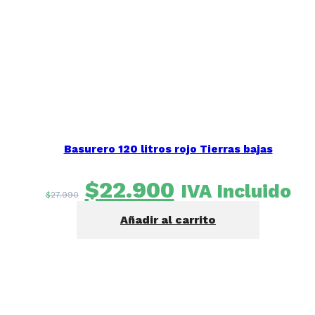
Basurero 120 litros rojo Tierras bajas
El
El
$
22.900
IVA Incluido
$
27.990
precio
precio
Añadir al carrito
original
actual
era:
es:
$27.990.
$22.900.