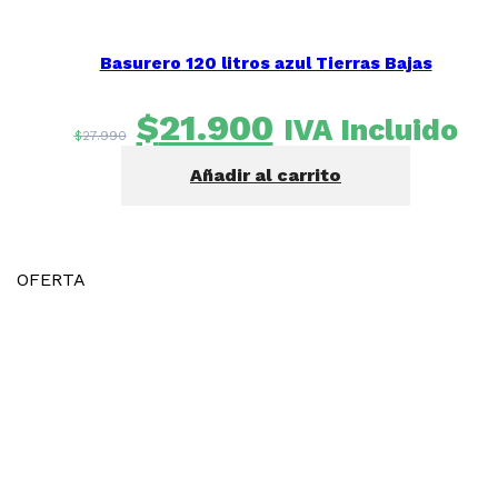
Basurero 120 litros azul Tierras Bajas
El
El
$
21.900
IVA Incluido
$
27.990
precio
precio
Añadir al carrito
original
actual
era:
es:
$27.990.
$21.900.
OFERTA