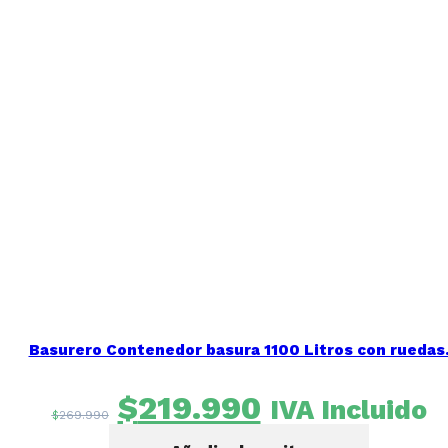
Basurero Contenedor basura 1100 Litros con ruedas
El
El
$
219.990
IVA Incluido
$
269.990
precio
precio