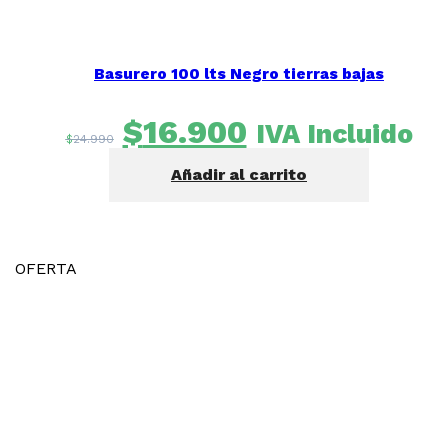
Basurero 100 lts Negro tierras bajas
El
El
$
16.900
IVA Incluido
$
24.990
precio
precio
Añadir al carrito
original
actual
era:
es:
$24.990.
$16.900.
OFERTA