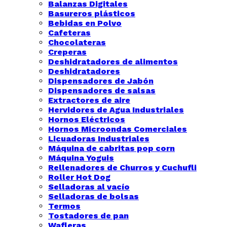
Balanzas Digitales
Basureros plásticos
Bebidas en Polvo
Cafeteras
Chocolateras
Creperas
Deshidratadores de alimentos
Deshidratadores
Dispensadores de Jabón
Dispensadores de salsas
Extractores de aire
Hervidores de Agua Industriales
Hornos Eléctricos
Hornos Microondas Comerciales
Licuadoras Industriales
Máquina de cabritas pop corn
Máquina Yoguis
Rellenadores de Churros y Cuchufli
Roller Hot Dog
Selladoras al vacío
Selladoras de bolsas
Termos
Tostadores de pan
Wafleras