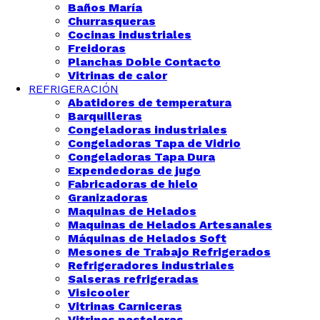
Baños María
Churrasqueras
Cocinas industriales
Freidoras
Planchas Doble Contacto
Vitrinas de calor
REFRIGERACIÓN
Abatidores de temperatura
Barquilleras
Congeladoras industriales
Congeladoras Tapa de Vidrio
Congeladoras Tapa Dura
Expendedoras de jugo
Fabricadoras de hielo
Granizadoras
Maquinas de Helados
Maquinas de Helados Artesanales
Máquinas de Helados Soft
Mesones de Trabajo Refrigerados
Refrigeradores industriales
Salseras refrigeradas
Visicooler
Vitrinas Carniceras
Vitrinas pasteleras