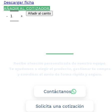
Descargar ficha
AÑADIR AL COTIZADOR.
Añadir al carrito
¿NECESITAS LA ASESORÍA
DE UN ESPECIALISTA DE
TIERRAS BAJAS?
Recibe atención personalizada de nuestro equipo.
Te ayudamos a elegir el producto, gestionar tu compra
y coordinar el envío de forma rápida y segura.
Contáctanos
Solicita una cotización