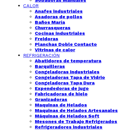
Sobadoras Manuales
CALOR
Anafes industriales
Asadoras de pollos
Baños María
Churrasqueras
Cocinas industriales
Freidoras
Planchas Doble Contacto
Vitrinas de calor
REFRIGERACIÓN
Abatidores de temperatura
Barquilleras
Congeladoras industriales
Congeladoras Tapa de Vidrio
Congeladoras Tapa Dura
Expendedoras de jugo
Fabricadoras de hielo
Granizadoras
Maquinas de Helados
Maquinas de Helados Artesanales
Máquinas de Helados Soft
Mesones de Trabajo Refrigerados
Refrigeradores industriales