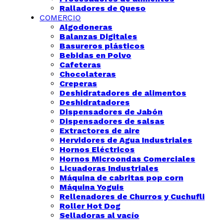
Ralladores de Queso
COMERCIO
Algodoneras
Balanzas Digitales
Basureros plásticos
Bebidas en Polvo
Cafeteras
Chocolateras
Creperas
Deshidratadores de alimentos
Deshidratadores
Dispensadores de Jabón
Dispensadores de salsas
Extractores de aire
Hervidores de Agua Industriales
Hornos Eléctricos
Hornos Microondas Comerciales
Licuadoras Industriales
Máquina de cabritas pop corn
Máquina Yoguis
Rellenadores de Churros y Cuchufli
Roller Hot Dog
Selladoras al vacío