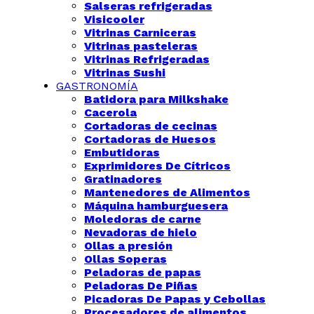
Salseras refrigeradas
Visicooler
Vitrinas Carniceras
Vitrinas pasteleras
Vitrinas Refrigeradas
Vitrinas Sushi
GASTRONOMÍA
Batidora para Milkshake
Cacerola
Cortadoras de cecinas
Cortadoras de Huesos
Embutidoras
Exprimidores De Cítricos
Gratinadores
Mantenedores de Alimentos
Máquina hamburguesera
Moledoras de carne
Nevadoras de hielo
Ollas a presión
Ollas Soperas
Peladoras de papas
Peladoras De Piñas
Picadoras De Papas y Cebollas
Procesadores de alimentos