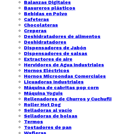
Balanzas Digitales
Basureros plásticos
Bebidas en Polvo
Cafeteras
Chocolateras
Creperas
Deshidratadores de alimentos
Deshidratadores
Dispensadores de Jabón
Dispensadores de salsas
Extractores de aire
Hervidores de Agua Industriales
Hornos Eléctricos
Hornos Microondas Comerciales
Licuadoras Industriales
Máquina de cabritas pop corn
Máquina Yoguis
Rellenadores de Churros y Cuchufli
Roller Hot Dog
Selladoras al vacío
Selladoras de bolsas
Termos
Tostadores de pan
Wafleras