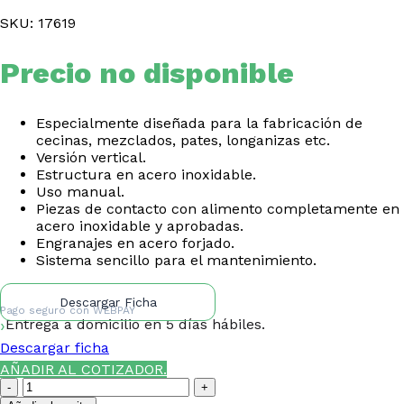
SKU: 17619
Precio no disponible
Especialmente diseñada para la fabricación de
cecinas, mezclados, pates, longanizas etc.
Versión vertical.
Estructura en acero inoxidable.
Uso manual.
Piezas de contacto con alimento completamente en
acero inoxidable y aprobadas.
Engranajes en acero forjado.
Sistema sencillo para el mantenimiento.
Descargar Ficha
Pago seguro con
WEBPAY
Entrega a domicilio en 5 días hábiles.
Descargar ficha
AÑADIR AL COTIZADOR.
Embutidora
3