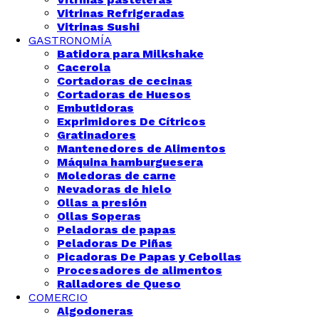
Vitrinas Refrigeradas
Vitrinas Sushi
GASTRONOMÍA
Batidora para Milkshake
Cacerola
Cortadoras de cecinas
Cortadoras de Huesos
Embutidoras
Exprimidores De Cítricos
Gratinadores
Mantenedores de Alimentos
Máquina hamburguesera
Moledoras de carne
Nevadoras de hielo
Ollas a presión
Ollas Soperas
Peladoras de papas
Peladoras De Piñas
Picadoras De Papas y Cebollas
Procesadores de alimentos
Ralladores de Queso
COMERCIO
Algodoneras