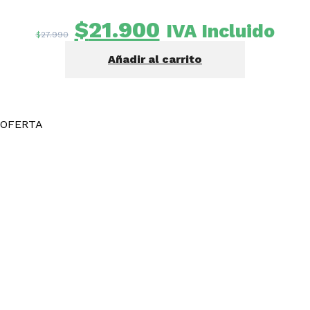
El
El
$
21.900
IVA Incluido
$
27.990
precio
precio
Añadir al carrito
original
actual
era:
es:
$27.990.
$21.900.
OFERTA