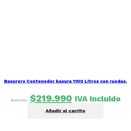
Basurero Contenedor basura 1100 Litros con ruedas.
El
El
$
219.990
IVA Incluido
$
269.990
precio
precio
Añadir al carrito
original
actual
era:
es:
$269.990.
$219.990.