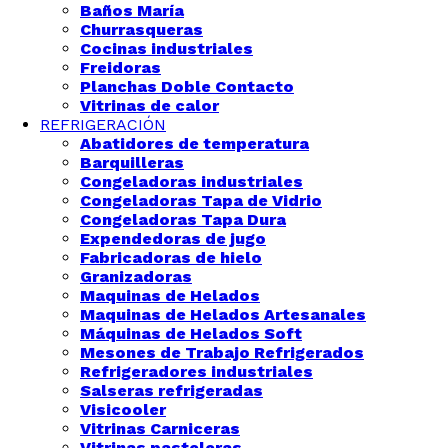
Baños María
Churrasqueras
Cocinas industriales
Freidoras
Planchas Doble Contacto
Vitrinas de calor
REFRIGERACIÓN
Abatidores de temperatura
Barquilleras
Congeladoras industriales
Congeladoras Tapa de Vidrio
Congeladoras Tapa Dura
Expendedoras de jugo
Fabricadoras de hielo
Granizadoras
Maquinas de Helados
Maquinas de Helados Artesanales
Máquinas de Helados Soft
Mesones de Trabajo Refrigerados
Refrigeradores industriales
Salseras refrigeradas
Visicooler
Vitrinas Carniceras
Vitrinas pasteleras