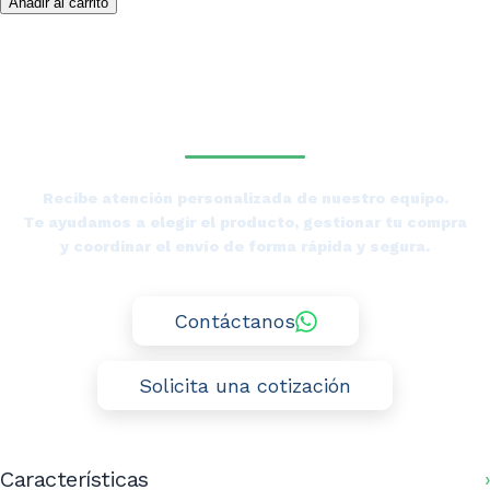
Añadir al carrito
Litros
Tierras
¿NECESITAS LA ASESORÍA
Bajas
cantidad
DE UN ESPECIALISTA DE
TIERRAS BAJAS?
Recibe atención personalizada de nuestro equipo.
Te ayudamos a elegir el producto, gestionar tu compra
y coordinar el envío de forma rápida y segura.
Contáctanos
Solicita una cotización
Características