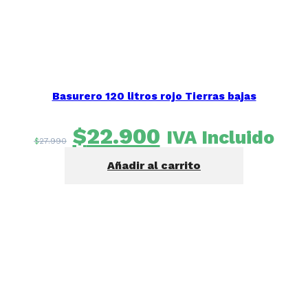
Basurero 120 litros rojo Tierras bajas
El
El
$
22.900
IVA Incluido
$
27.990
precio
precio
Añadir al carrito
original
actual
era:
es:
$27.990.
$22.900.