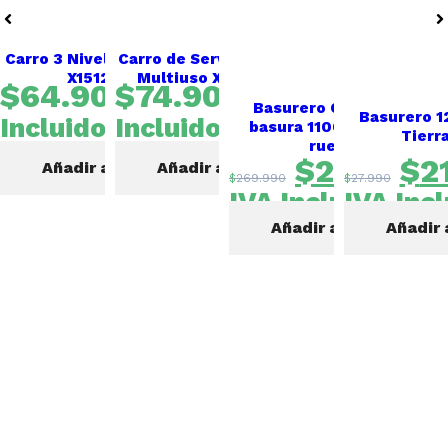
Carro 3 Niveles Multiuso –
Carro de Servicio 3 niveles
X1512 -Gale
Multiuso X1511 – GALE
$
64.900
$
74.900
IVA
IVA
Basurero Contenedor
Basurero 12
Incluido
Incluido
basura 1100 Litros con
Tierr
ruedas.
$
219.990
$
2
Añadir al carrito
Añadir al carrito
$
269.990
$
27.990
IVA Incluido
IVA Inc
Añadir al carrito
Añadir 