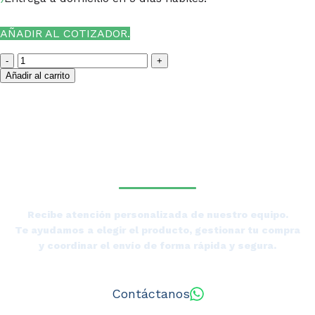
AÑADIR AL COTIZADOR.
Añadir al carrito
¿NECESITAS LA ASESORÍA
DE UN ESPECIALISTA DE
TIERRAS BAJAS?
Recibe atención personalizada de nuestro equipo.
Te ayudamos a elegir el producto, gestionar tu compra
y coordinar el envío de forma rápida y segura.
Contáctanos