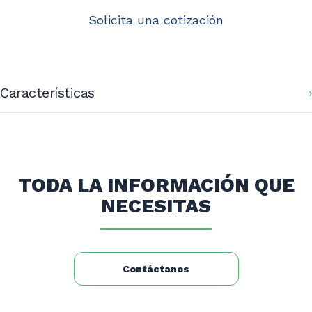
Solicita una cotización
Características
Dimensiones (mm) Lavafondo: 1600x600x900
Dimensiones (mm) Bowl: 500x410x250
ss201/1.0mm
TODA LA INFORMACIÓN QUE
Peso neto (Kg):
Peso bruto (Kg):
NECESITAS
Contáctanos