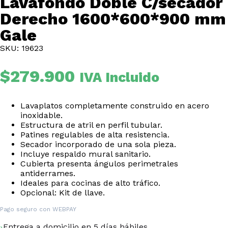
Lavafondo Doble C/secador
Derecho 1600*600*900 mm
Gale
SKU: 19623
$
279.900
IVA Incluido
Lavaplatos completamente construido en acero
inoxidable.
Estructura de atril en perfil tubular.
Patines regulables de alta resistencia.
Secador incorporado de una sola pieza.
Incluye respaldo mural sanitario.
Cubierta presenta ángulos perimetrales
antiderrames.
Ideales para cocinas de alto tráfico.
Opcional: Kit de llave.
Pago seguro con
WEBPAY
Entrega a domicilio en 5 días hábiles.