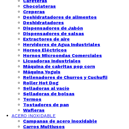
Cafeteras
Chocolateras
Creperas
Deshidratadores de alimentos
Deshidratadores
Dispensadores de Jabón
Dispensadores de salsas
Extractores de aire
Hervidores de Agua Industriales
Hornos Eléctricos
Hornos Microondas Comerciales
Licuadoras Industriales
Máquina de cabritas pop corn
Máquina Yoguis
Rellenadores de Churros y Cuchufli
Roller Hot Dog
Selladoras al vacío
Selladoras de bolsas
Termos
Tostadores de pan
Wafleras
ACERO INOXIDABLE
Campanas de acero inoxidable
Carros Multiusos