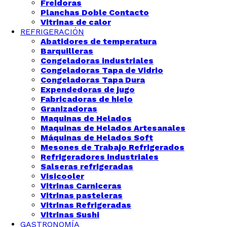
Freidoras
Planchas Doble Contacto
Vitrinas de calor
REFRIGERACIÓN
Abatidores de temperatura
Barquilleras
Congeladoras industriales
Congeladoras Tapa de Vidrio
Congeladoras Tapa Dura
Expendedoras de jugo
Fabricadoras de hielo
Granizadoras
Maquinas de Helados
Maquinas de Helados Artesanales
Máquinas de Helados Soft
Mesones de Trabajo Refrigerados
Refrigeradores industriales
Salseras refrigeradas
Visicooler
Vitrinas Carniceras
Vitrinas pasteleras
Vitrinas Refrigeradas
Vitrinas Sushi
GASTRONOMÍA