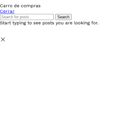
Carro de compras
Cerrar
Search
Start typing to see posts you are looking for.
Seleccione
¿Cómo calificarías tu experiencia?
una
opción
de
1
No fue buena
Muy Buena
a
5
Saltar
Siguiente
,
siendo