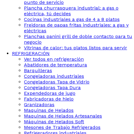
punto de servicio
Plancha churrasquera industrial: a gas o
eléctrica, tú decides
Cocinas industriales a gas de 4 a 8 platos
Freidoras de papas fritas industriales: a gas y
eléctricas
Planchas panini grill de doble contacto para tu
negocio
Vitrinas de calor: tus platos listos para servir
REFRIGERACIÓN
Ver todos en refrigeración
Abatidores de temperatura
Barquilleras
Congeladoras industriales
Congeladoras Tapa de Vidrio
Congeladoras Tapa Dura
Expendedoras de jugo
Fabricadoras de hielo
Granizadoras
Maquinas de Helados
Maquinas de Helados Artesanales
Máquinas de Helados Soft
Mesones de Trabajo Refrigerados
Refrigeradores industriales