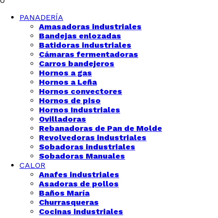
0
PANADERÍA
Amasadoras industriales
Bandejas enlozadas
Batidoras industriales
Cámaras fermentadoras
Carros bandejeros
Hornos a gas
Hornos a Leña
Hornos convectores
Hornos de piso
Hornos Industriales
Ovilladoras
Rebanadoras de Pan de Molde
Revolvedoras industriales
Sobadoras industriales
Sobadoras Manuales
CALOR
Anafes industriales
Asadoras de pollos
Baños María
Churrasqueras
Cocinas industriales