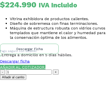
$
224.990
IVA Incluido
Vitrina exhibidora de productos calientes.
Diseño de sobremesa con finas terminaciones.
Máquina de estructura robusta con vidrios curvos
templados que mantiene el calor y humedad para
la conservación óptima de los alimentos.
Descargar Ficha
Pago seguro con
WEBPAY
Entrega a domicilio en 5 días hábiles.
Descargar ficha
AÑADIR AL COTIZADOR.
Vitrina
Temperada
Añadir al carrito
HW-
861
¿NECESITAS LA ASESORÍA
Tierras
Bajas
DE UN ESPECIALISTA DE
cantidad
TIERRAS BAJAS?