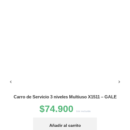
Basurero Contenedor basura 1100 Litros con
1 – GALE
ruedas.
$
219.990
$
269.990
IVA Incluido
Añadir al carrito