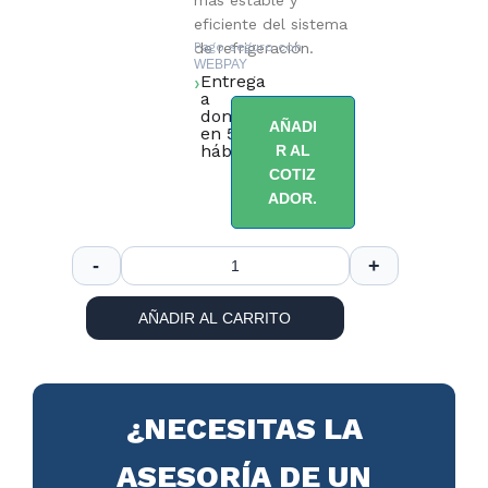
más estable y
eficiente del sistema
de refrigeración.
Pago seguro con
WEBPAY
Entrega
a
domicilio
AÑADI
en 5 días
hábiles.
R AL
COTIZ
ADOR.
AÑADIR AL CARRITO
¿NECESITAS LA
ASESORÍA DE UN