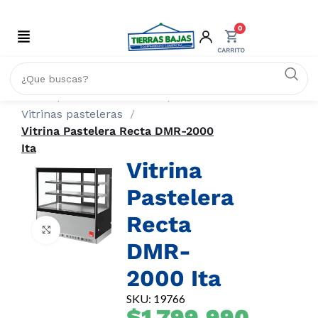
0
Inicio
REFRIGERACIÓN
Vitrinas pasteleras
Vitrina Pastelera Recta DMR-2000
Ita
Vitrina
Pastelera
Recta
Click to enlarge
DMR-
2000 Ita
SKU: 19766
$
1.799.990