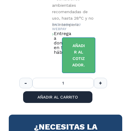
ambientales
recomendadas de
uso, hasta 28°C y no
en intemperie.
Pago seguro con
WEBPAY
Entrega
a
domicilio
AÑADI
en 5 días
hábiles.
R AL
COTIZ
ADOR.
AÑADIR AL CARRITO
¿NECESITAS LA