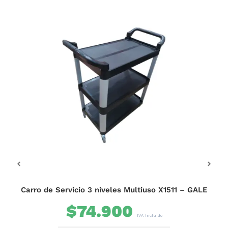
OFE
B
Carro de Servicio 3 niveles Multiuso X1511 – GALE
$
74.900
IVA Incluido