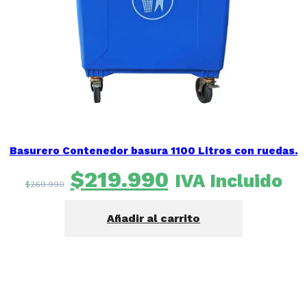
Basurero Contenedor basura 1100 Litros con ruedas.
El
El
$
219.990
IVA Incluido
$
269.990
precio
precio
original
actual
Añadir al carrito
era:
es:
$269.990.
$219.990.