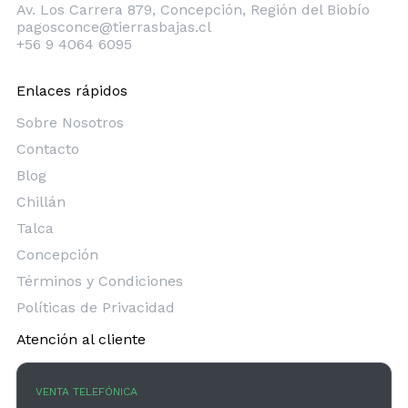
Av. Los Carrera 879, Concepción, Región del Biobío
pagosconce@tierrasbajas.cl
+56 9 4064 6095
Enlaces rápidos
Sobre Nosotros
Contacto
Blog
Chillán
Talca
Concepción
Términos y Condiciones
Políticas de Privacidad
Atención al cliente
VENTA TELEFÓNICA