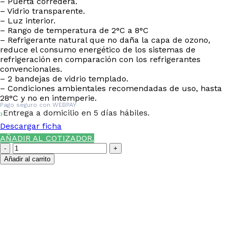
– Puerta corredera.
– Vidrio transparente.
– Luz interior.
– Rango de temperatura de 2°C a 8°C
– Refrigerante natural que no daña la capa de ozono,
reduce el consumo energético de los sistemas de
refrigeración en comparación con los refrigerantes
convencionales.
– 2 bandejas de vidrio templado.
– Condiciones ambientales recomendadas de uso, hasta
28°C y no en intemperie.
Pago seguro con
WEBPAY
Entrega a domicilio en 5 días hábiles.
Descargar ficha
AÑADIR AL COTIZADOR.
Vitrina
Pastelera
Añadir al carrito
Recta
DMR-
¿NECESITAS LA ASESORÍA
1200
Ita
DE UN ESPECIALISTA DE
cantidad
TIERRAS BAJAS?