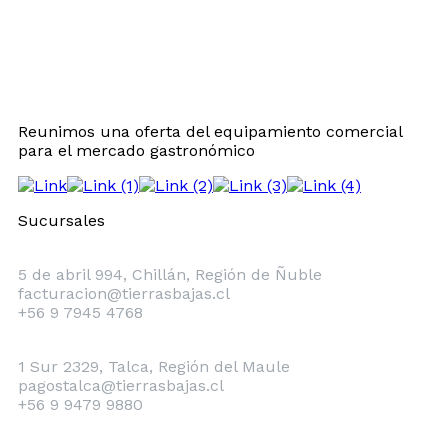
Reunimos una oferta del equipamiento comercial
para el mercado gastronómico
Sucursales
Chillán
5 de abril 994, Chillán, Región de Ñuble
facturacion@tierrasbajas.cl
+56 9 7945 4768
Talca
1 Sur 2329, Talca, Región del Maule
pagostalca@tierrasbajas.cl
+56 9 9479 9880
Concepción