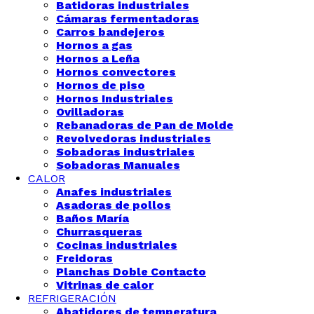
Batidoras industriales
Cámaras fermentadoras
Carros bandejeros
Hornos a gas
Hornos a Leña
Hornos convectores
Hornos de piso
Hornos Industriales
Ovilladoras
Rebanadoras de Pan de Molde
Revolvedoras industriales
Sobadoras industriales
Sobadoras Manuales
CALOR
Anafes industriales
Asadoras de pollos
Baños María
Churrasqueras
Cocinas industriales
Freidoras
Planchas Doble Contacto
Vitrinas de calor
REFRIGERACIÓN
Abatidores de temperatura