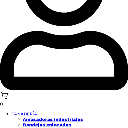
0
PANADERÍA
Amasadoras industriales
Bandejas enlozadas