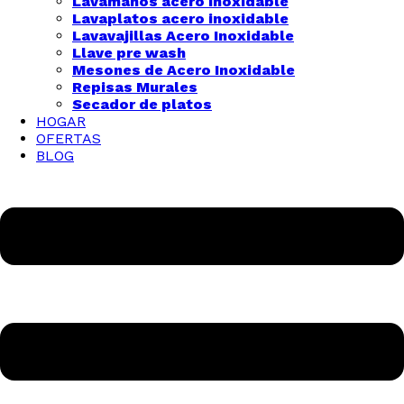
Lavamanos acero inoxidable
Lavaplatos acero inoxidable
Lavavajillas Acero Inoxidable
Llave pre wash
Mesones de Acero Inoxidable
Repisas Murales
Secador de platos
HOGAR
OFERTAS
BLOG