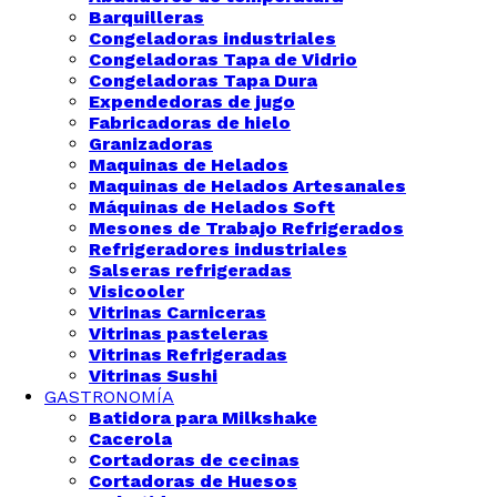
Barquilleras
Congeladoras industriales
Congeladoras Tapa de Vidrio
Congeladoras Tapa Dura
Expendedoras de jugo
Fabricadoras de hielo
Granizadoras
Maquinas de Helados
Maquinas de Helados Artesanales
Máquinas de Helados Soft
Mesones de Trabajo Refrigerados
Refrigeradores industriales
Salseras refrigeradas
Visicooler
Vitrinas Carniceras
Vitrinas pasteleras
Vitrinas Refrigeradas
Vitrinas Sushi
GASTRONOMÍA
Batidora para Milkshake
Cacerola
Cortadoras de cecinas
Cortadoras de Huesos