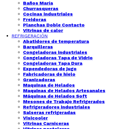
Baños María
Churrasqueras
Cocinas industriales
Freidoras
Planchas Doble Contacto
Vitrinas de calor
REFRIGERACIÓN
Abatidores de temperatura
Barquilleras
Congeladoras industriales
Congeladoras Tapa de Vidrio
Congeladoras Tapa Dura
Expendedoras de jugo
Fabricadoras de hielo
Granizadoras
Maquinas de Helados
Maquinas de Helados Artesanales
Máquinas de Helados Soft
Mesones de Trabajo Refrigerados
Refrigeradores industriales
Salseras refrigeradas
Visicooler
Vitrinas Carniceras
Vitrinas pasteleras