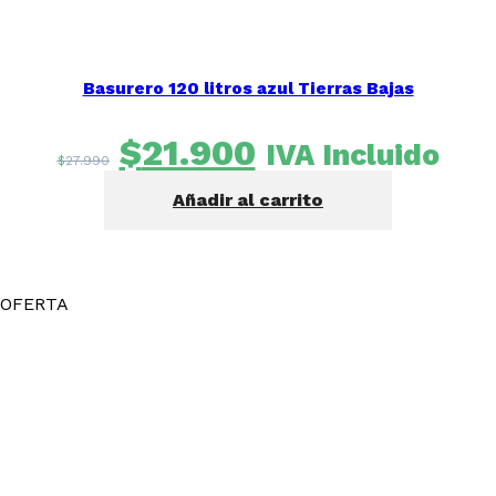
Basurero 120 litros azul Tierras Bajas
El
El
$
21.900
IVA Incluido
$
27.990
precio
precio
Añadir al carrito
original
actual
era:
es:
$27.990.
$21.900.
OFERTA