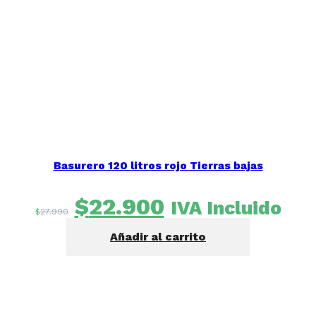
Basurero 120 litros rojo Tierras bajas
El
El
$
22.900
IVA Incluido
$
27.990
precio
precio
Añadir al carrito
original
actual
era:
es:
$27.990.
$22.900.