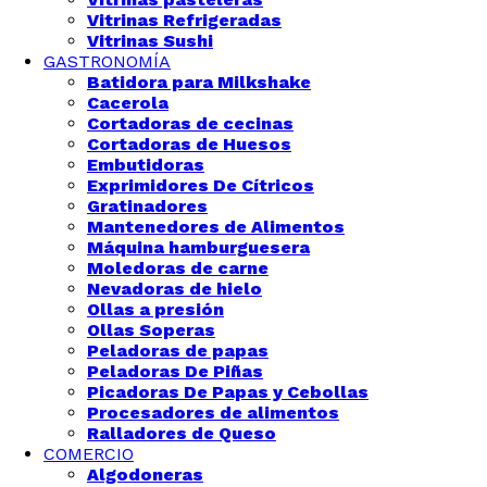
Vitrinas Refrigeradas
Vitrinas Sushi
GASTRONOMÍA
Batidora para Milkshake
Cacerola
Cortadoras de cecinas
Cortadoras de Huesos
Embutidoras
Exprimidores De Cítricos
Gratinadores
Mantenedores de Alimentos
Máquina hamburguesera
Moledoras de carne
Nevadoras de hielo
Ollas a presión
Ollas Soperas
Peladoras de papas
Peladoras De Piñas
Picadoras De Papas y Cebollas
Procesadores de alimentos
Ralladores de Queso
COMERCIO
Algodoneras