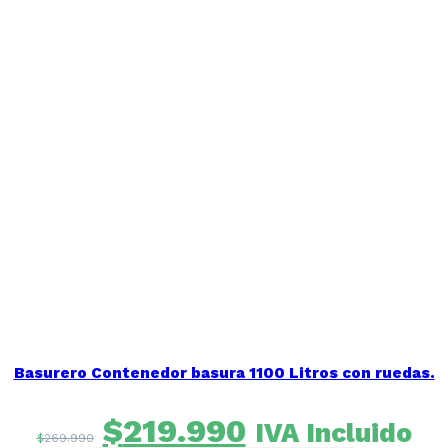
Basurero Contenedor basura 1100 Litros con ruedas.
El
El
$
219.990
IVA Incluido
$
269.990