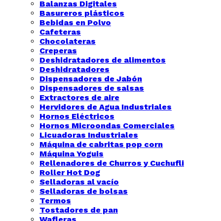
Balanzas Digitales
Basureros plásticos
Bebidas en Polvo
Cafeteras
Chocolateras
Creperas
Deshidratadores de alimentos
Deshidratadores
Dispensadores de Jabón
Dispensadores de salsas
Extractores de aire
Hervidores de Agua Industriales
Hornos Eléctricos
Hornos Microondas Comerciales
Licuadoras Industriales
Máquina de cabritas pop corn
Máquina Yoguis
Rellenadores de Churros y Cuchufli
Roller Hot Dog
Selladoras al vacío
Selladoras de bolsas
Termos
Tostadores de pan
Wafleras