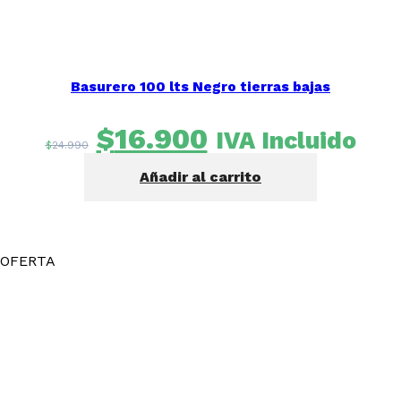
Basurero 100 lts Negro tierras bajas
El
El
$
16.900
IVA Incluido
$
24.990
precio
precio
Añadir al carrito
original
actual
era:
es:
$24.990.
$16.900.
OFERTA