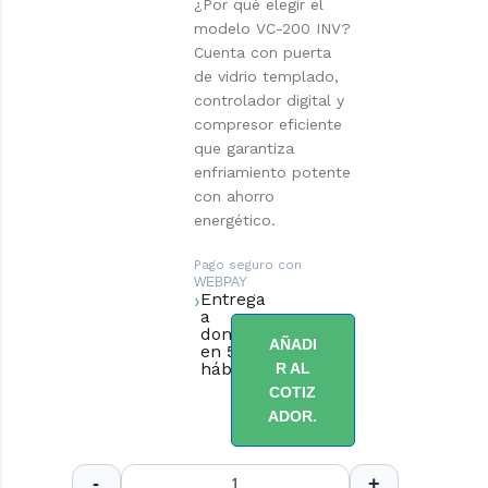
¿Por qué elegir el
modelo VC-200 INV?
Cuenta con puerta
de vidrio templado,
controlador digital y
compresor eficiente
que garantiza
enfriamiento potente
con ahorro
energético.
Pago seguro con
WEBPAY
Entrega
a
domicilio
AÑADI
en 5 días
hábiles.
R AL
COTIZ
ADOR.