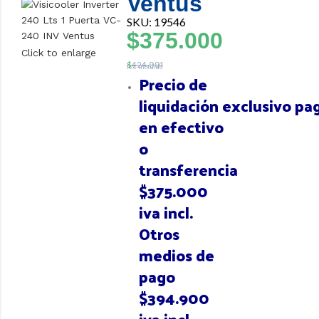
Ventus
SKU: 19546
$
375.000
Click to enlarge
$
424.991
IVA Incluido
Precio de
liquidación
exclusivo
pa
en efectivo
o
transferencia
$375.000
iva incl.
Otros
medios de
pago
$394.900