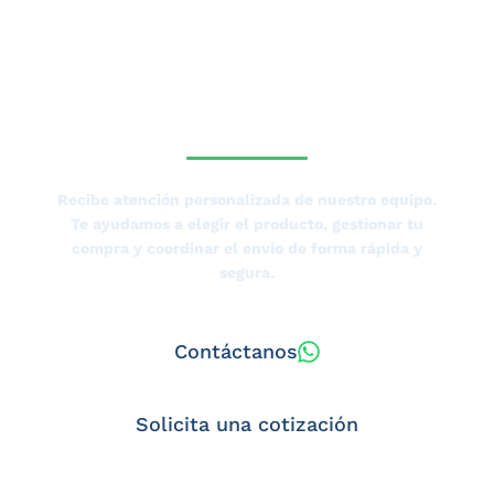
ASESORÍA DE UN
ESPECIALISTA DE
TIERRAS BAJAS?
Recibe atención personalizada de nuestro equipo.
Te ayudamos a elegir el producto, gestionar tu
compra y coordinar el envío de forma rápida y
segura.
Contáctanos
Solicita una cotización