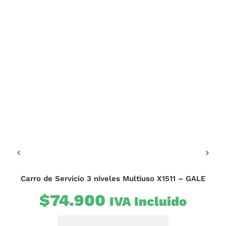
O
Carro de Servicio 3 niveles Multiuso X1511 – GALE
Ba
$
74.900
IVA Incluido
$