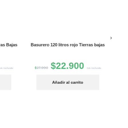
Conse
ras Bajas
Basurero 120 litros rojo Tierras bajas
$
22.900
$
27.990
VA Incluido
IVA Incluido
Añadir al carrito