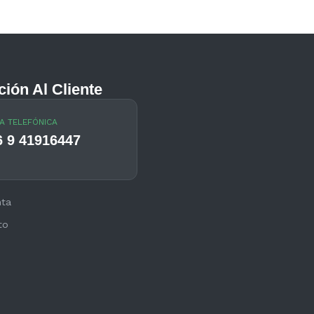
ción Al Cliente
A TELEFÓNICA
6 9 41916447
nta
to