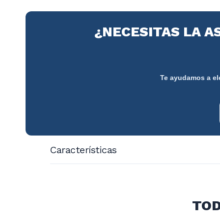
¿NECESITAS LA A
Te ayudamos a ele
Características
Potencia: 2,64kW
Peso: 17,5Kg.
Voltaje: 220V/50Hz
TOD
Dimensiones: 41,8x46,8x38,7 cm.