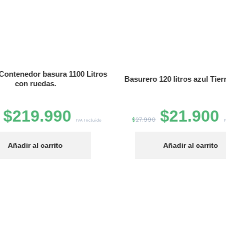
Contenedor basura 1100 Litros
Basurero 120 litros azul Tier
con ruedas.
$
219.990
$
21.900
$
27.990
IVA Incluido
I
Añadir al carrito
Añadir al carrito