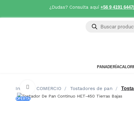
¿Dudas? Consulta aquí
+56 9 4191 6447
PANADERÍA
CALOR
Click to enlarge
Inicio
COMERCIO
Tostadores de pan
Tosta
OFERTA