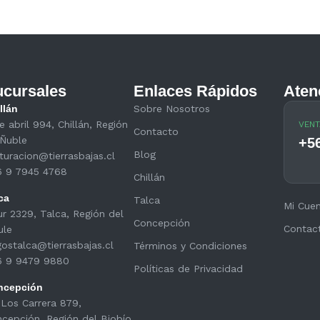
cursales
Enlaces Rápidos
Aten
llán
Sobre Nosotros
e abril 994, Chillán, Región
VENT
Contacto
Ñuble
+5
Blog
turacion@tierrasbajas.cl
6 9 7945 4768
Chillán
ca
Talca
Mi Cue
ur 2329, Talca, Región del
Concepción
Contac
ule
ostalca@tierrasbajas.cl
Términos y Condiciones
6 9 9479 9880
Políticas de Privacidad
ncepción
 Los Carrera 879,
cepción, Región del Biobío