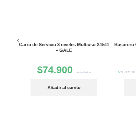
Carro de Servicio 3 niveles Multiuso X1511
Basurero 
 -Gale
– GALE
$
74.900
$
269.990
IVA Incluido
Añadir al carrito