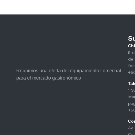
Su
Chi
5 d
de 
fac
Reunimos una oferta del equipamiento comercial
+5
para el mercado gastronómico
Tal
1 S
Ma
pag
+5
Co
Av.
Con