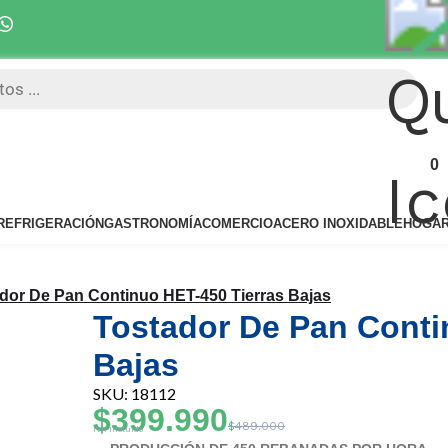
Despacho 5 días hábiles 
0
REFRIGERACIÓN
GASTRONOMÍA
COMERCIO
ACERO INOXIDABLE
HOGA
dor De Pan Continuo HET-450 Tierras Bajas
Tostador De Pan Conti
Bajas
SKU: 18112
$
399.990
$
489.000
IVA Incluido