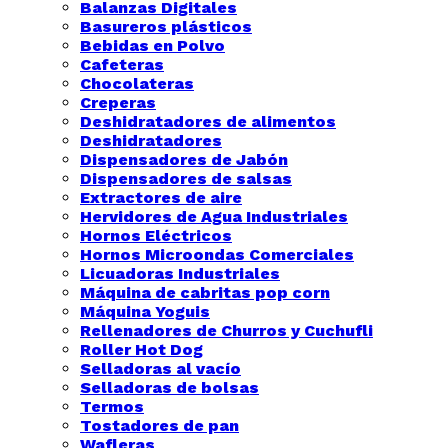
Balanzas Digitales
Basureros plásticos
Bebidas en Polvo
Cafeteras
Chocolateras
Creperas
Deshidratadores de alimentos
Deshidratadores
Dispensadores de Jabón
Dispensadores de salsas
Extractores de aire
Hervidores de Agua Industriales
Hornos Eléctricos
Hornos Microondas Comerciales
Licuadoras Industriales
Máquina de cabritas pop corn
Máquina Yoguis
Rellenadores de Churros y Cuchufli
Roller Hot Dog
Selladoras al vacío
Selladoras de bolsas
Termos
Tostadores de pan
Wafleras