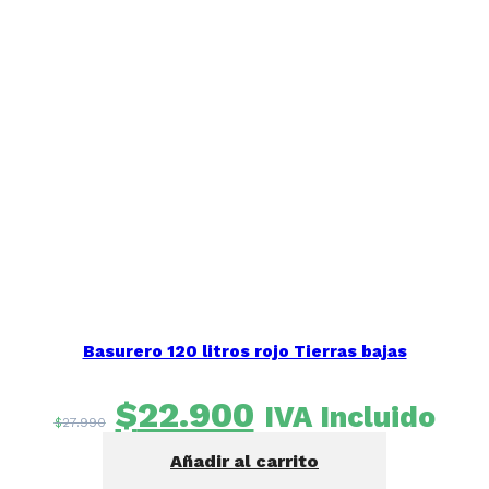
Basurero 120 litros rojo Tierras bajas
El
El
$
22.900
IVA Incluido
$
27.990
precio
precio
Añadir al carrito
original
actual