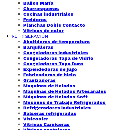
Baños María
Churrasqueras
Cocinas industriales
Freidoras
Planchas Doble Contacto
Vitrinas de calor
REFRIGERACIÓN
Abatidores de temperatura
Barquilleras
Congeladoras industriales
Congeladoras Tapa de Vidrio
Congeladoras Tapa Dura
Expendedoras de jugo
Fabricadoras de hielo
Granizadoras
Maquinas de Helados
Maquinas de Helados Artesanales
Máquinas de Helados Soft
Mesones de Trabajo Refrigerados
Refrigeradores industriales
Salseras refrigeradas
Visicooler
Vitrinas Carniceras
Vitrinas pasteleras