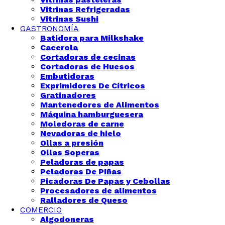
Vitrinas Refrigeradas
Vitrinas Sushi
GASTRONOMÍA
Batidora para Milkshake
Cacerola
Cortadoras de cecinas
Cortadoras de Huesos
Embutidoras
Exprimidores De Cítricos
Gratinadores
Mantenedores de Alimentos
Máquina hamburguesera
Moledoras de carne
Nevadoras de hielo
Ollas a presión
Ollas Soperas
Peladoras de papas
Peladoras De Piñas
Picadoras De Papas y Cebollas
Procesadores de alimentos
Ralladores de Queso
COMERCIO
Algodoneras