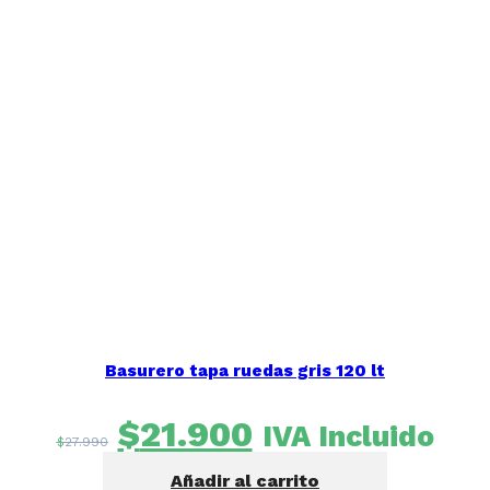
Seleccione
¿Cómo calificarías tu experiencia?
una
opción
Basurero tapa ruedas gris 120 lt
de
1
No fue buena
Muy Buena
El
El
a
$
21.900
IVA Incluido
5
$
27.990
Saltar
Siguiente
precio
precio
,
Añadir al carrito
siendo