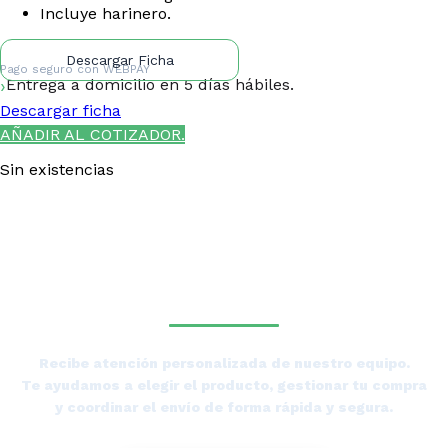
Incluye harinero.
Descargar Ficha
Pago seguro con
WEBPAY
Entrega a domicilio en 5 días hábiles.
Descargar ficha
AÑADIR AL COTIZADOR.
Sin existencias
¿NECESITAS LA ASESORÍA
DE UN ESPECIALISTA DE
TIERRAS BAJAS?
Recibe atención personalizada de nuestro equipo.
Te ayudamos a elegir el producto, gestionar tu compra
y coordinar el envío de forma rápida y segura.