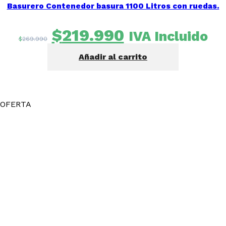
Basurero Contenedor basura 1100 Litros con ruedas.
El
El
$
219.990
IVA Incluido
$
269.990
precio
precio
Añadir al carrito
original
actual
era:
es:
$269.990.
$219.990.
OFERTA