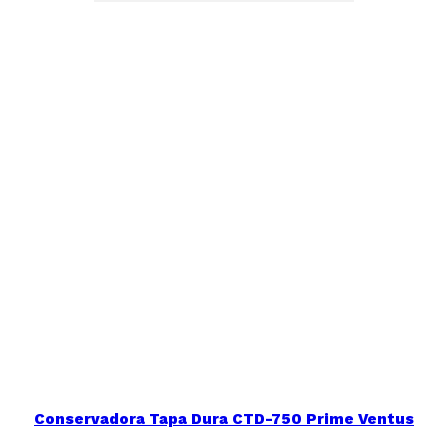
era:
es:
$27.990.
$22.900.
Conservadora Tapa Dura CTD-750 Prime Ventus