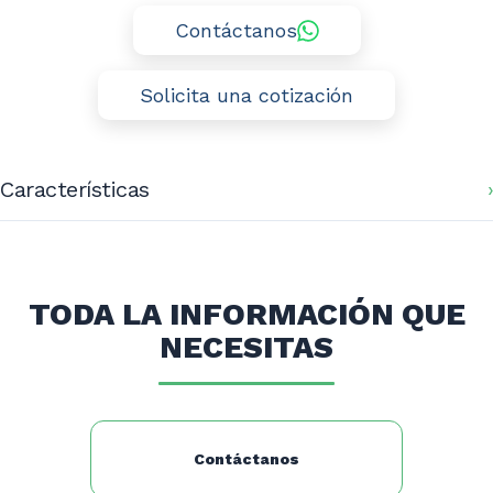
Contáctanos
Solicita una cotización
Características
Modelo: S500
Dimensiones (mm): 1490x780x1160
Motor: 2 HP
TODA LA INFORMACIÓN QUE
Potencia: 1,5 kw
NECESITAS
Peso: 150 kg
Contáctanos