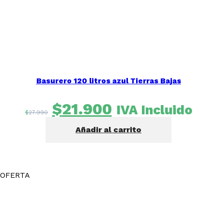
Basurero 120 litros azul Tierras Bajas
El
El
$
21.900
IVA Incluido
$
27.990
precio
precio
Añadir al carrito
original
actual
era:
es:
$27.990.
$21.900.
OFERTA