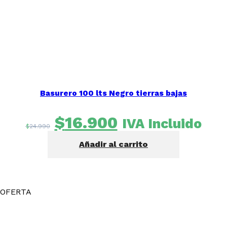
Basurero 100 lts Negro tierras bajas
El
El
$
16.900
IVA Incluido
$
24.990
precio
precio
Añadir al carrito
original
actual
era:
es:
$24.990.
$16.900.
OFERTA