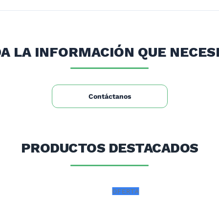
estéticamente muy presentable gracias a sus finas termin
o y sierra en acero inoxidable.
A LA INFORMACIÓN QUE NECES
fija.
Contáctanos
PRODUCTOS DESTACADOS
OFERTA