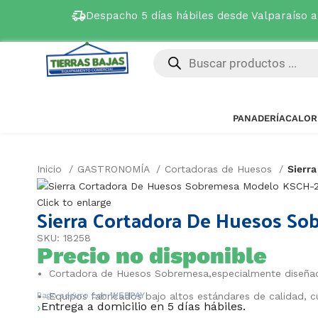
Despacho 5 días hábiles desde Valparaíso 
PANADERÍA
CALOR
Inicio
GASTRONOMÍA
Cortadoras de Huesos
Sierr
Click to enlarge
Sierra Cortadora De Huesos S
SKU: 18258
Precio no disponible
Cortadora de Huesos Sobremesa,especialmente diseñad
Pago seguro con
Equipos fabricados bajo altos estándares de calidad, cu
WEBPAY
Entrega a domicilio en 5 días hábiles.