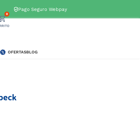
s disponibles
→
Pago Seguro Webpay
0
OFERTAS
BLOG
beck