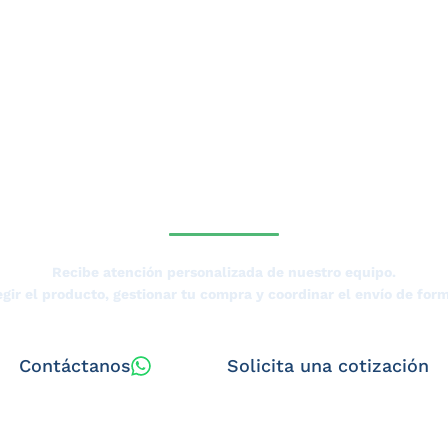
SESORÍA DE UN ESPECIALISTA D
Recibe atención personalizada de nuestro equipo.
gir el producto, gestionar tu compra y coordinar el envío de form
Contáctanos
Solicita una cotización