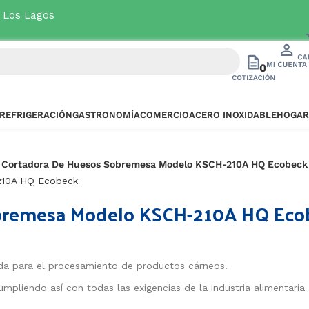
a Los Lagos
Ver oferta
0
REFRIGERACIÓN
GASTRONOMÍA
COMERCIO
ACERO INOXIDABLE
HOGAR
a Cortadora De Huesos Sobremesa Modelo KSCH-210A HQ Ecobeck
obremesa Modelo KSCH-210A HQ Eco
a para el procesamiento de productos cárneos.
mpliendo así con todas las exigencias de la industria alimentaria