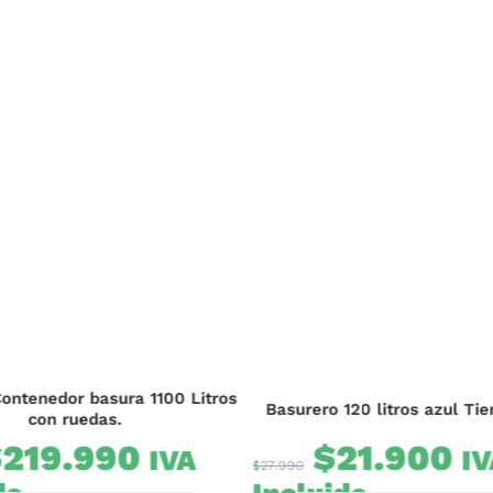
ontenedor basura 1100 Litros
Basurero 120 litros azul Tie
con ruedas.
$
219.990
$
21.900
IVA
IV
$
27.990