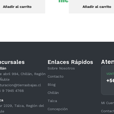
do
Incluido
Añadir al carrito
Añadir al carrito
Aten
ucursales
Enlaces Rápidos
llán
Sobre Nosotros
e abril 994, Chillán, Región
VENT
Contacto
Ñuble
+5
Blog
turacion@tierrasbajas.cl
6 9 7945 4768
Chillán
ca
Talca
Mi Cue
ur 2329, Talca, Región del
Concepción
Contac
ule