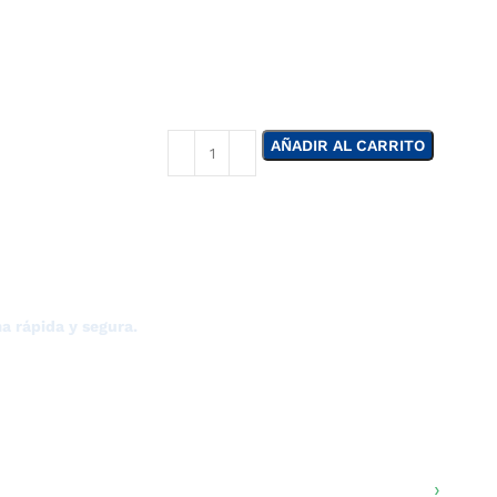
AÑADIR AL CARRITO
E TIERRAS BAJAS?
a rápida y segura.