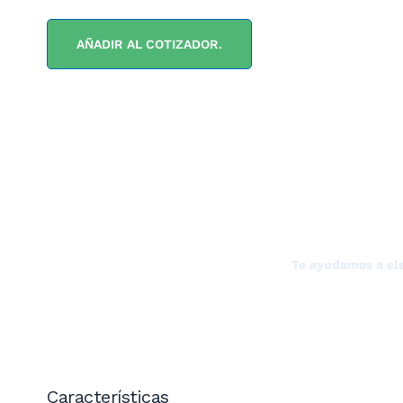
AÑADIR AL COTIZADOR.
¿NECESITAS LA A
Te ayudamos a ele
Características