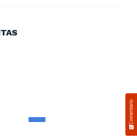
aciones redondeadas que entregan mayor
ITAS
Comentario
OFERTA