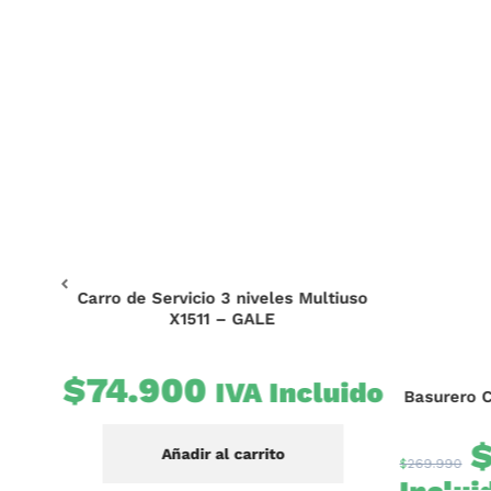
Carro de Servicio 3 niveles Multiuso
-Gale
X1511 – GALE
$
74.900
ido
IVA Incluido
Basurero C
Añadir al carrito
$
269.990