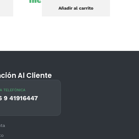
Incluido
Añadir al carrito
ción Al Cliente
A TELEFÓNICA
6 9 41916447
nta
to