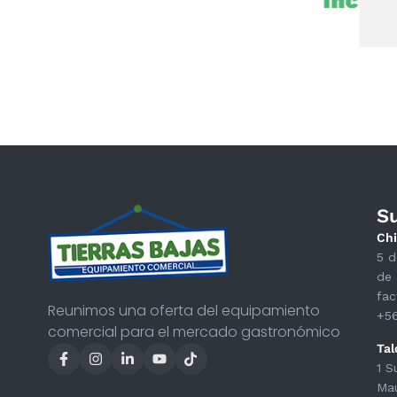
Inclui
S
Chi
5 d
de 
fac
Reunimos una oferta del equipamiento
+5
comercial para el mercado gastronómico
Tal
1 S
Ma