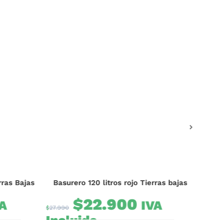
Cons
$
5
Inc
rras Bajas
Basurero 120 litros rojo Tierras bajas
$
22.900
A
IVA
$
27.990