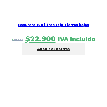
Basurero 120 litros rojo Tierras bajas
El
El
$
22.900
IVA Incluido
$
27.990
precio
precio
Añadir al carrito
original
actual
era:
es:
$27.990.
$22.900.