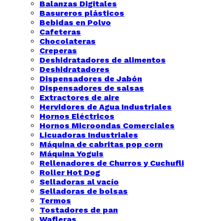
Balanzas Digitales
Basureros plásticos
Bebidas en Polvo
Cafeteras
Chocolateras
Creperas
Deshidratadores de alimentos
Deshidratadores
Dispensadores de Jabón
Dispensadores de salsas
Extractores de aire
Hervidores de Agua Industriales
Hornos Eléctricos
Hornos Microondas Comerciales
Licuadoras Industriales
Máquina de cabritas pop corn
Máquina Yoguis
Rellenadores de Churros y Cuchufli
Roller Hot Dog
Selladoras al vacío
Selladoras de bolsas
Termos
Tostadores de pan
Wafleras