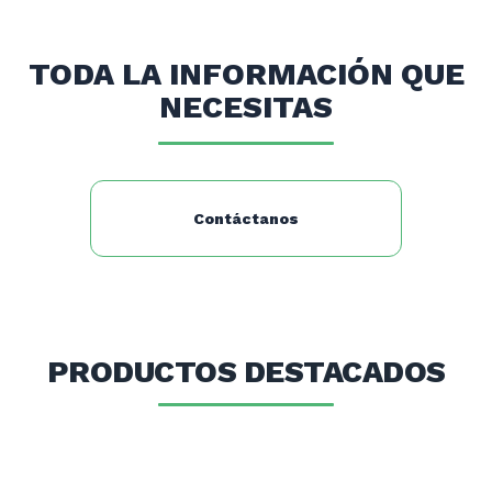
Modelo: HHD-11-C
Voltaje: 220V / 50 Hz
Peso: 24 kg.
TODA LA INFORMACIÓN QUE
Dimensiones: 57 × 27 × 45 cm.
NECESITAS
Contáctanos
PRODUCTOS DESTACADOS