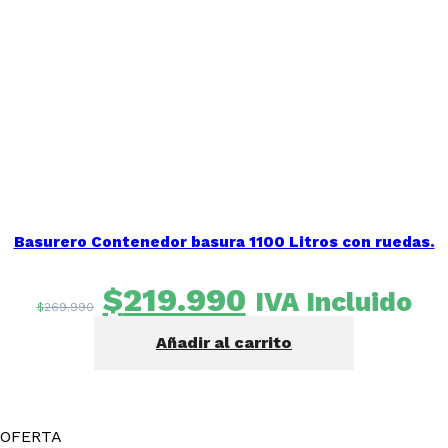
Basurero Contenedor basura 1100 Litros con ruedas.
El
El
$
219.990
IVA Incluido
$
269.990
precio
precio
Añadir al carrito
original
actual
era:
es:
$269.990.
$219.990.
OFERTA