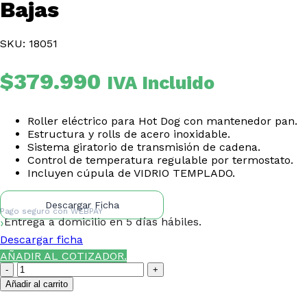
Bajas
SKU: 18051
$
379.990
IVA Incluido
Roller eléctrico para Hot Dog con mantenedor pan.
Estructura y rolls de acero inoxidable.
Sistema giratorio de transmisión de cadena.
Control de temperatura regulable por termostato.
Incluyen cúpula de VIDRIO TEMPLADO.
Descargar Ficha
Pago seguro con
WEBPAY
Entrega a domicilio en 5 días hábiles.
Descargar ficha
AÑADIR AL COTIZADOR.
Roller
Hog
Añadir al carrito
Dog