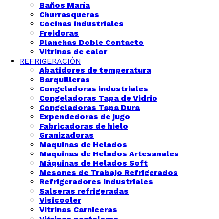
Baños María
Churrasqueras
Cocinas industriales
Freidoras
Planchas Doble Contacto
Vitrinas de calor
REFRIGERACIÓN
Abatidores de temperatura
Barquilleras
Congeladoras industriales
Congeladoras Tapa de Vidrio
Congeladoras Tapa Dura
Expendedoras de jugo
Fabricadoras de hielo
Granizadoras
Maquinas de Helados
Maquinas de Helados Artesanales
Máquinas de Helados Soft
Mesones de Trabajo Refrigerados
Refrigeradores industriales
Salseras refrigeradas
Visicooler
Vitrinas Carniceras
Vitrinas pasteleras