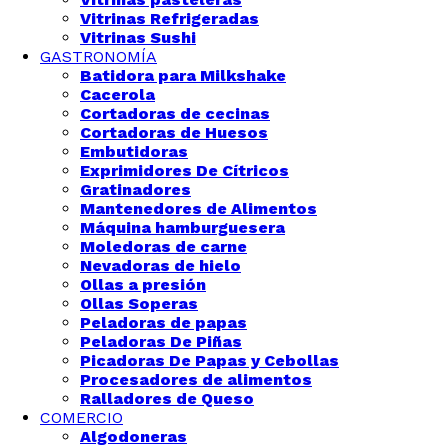
Vitrinas Refrigeradas
Vitrinas Sushi
GASTRONOMÍA
Batidora para Milkshake
Cacerola
Cortadoras de cecinas
Cortadoras de Huesos
Embutidoras
Exprimidores De Cítricos
Gratinadores
Mantenedores de Alimentos
Máquina hamburguesera
Moledoras de carne
Nevadoras de hielo
Ollas a presión
Ollas Soperas
Peladoras de papas
Peladoras De Piñas
Picadoras De Papas y Cebollas
Procesadores de alimentos
Ralladores de Queso
COMERCIO
Algodoneras