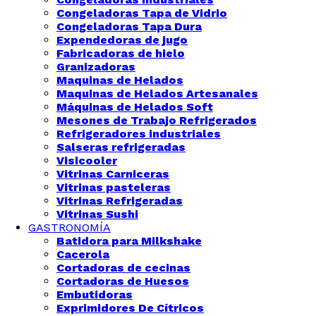
Congeladoras Tapa de Vidrio
Congeladoras Tapa Dura
Expendedoras de jugo
Fabricadoras de hielo
Granizadoras
Maquinas de Helados
Maquinas de Helados Artesanales
Máquinas de Helados Soft
Mesones de Trabajo Refrigerados
Refrigeradores industriales
Salseras refrigeradas
Visicooler
Vitrinas Carniceras
Vitrinas pasteleras
Vitrinas Refrigeradas
Vitrinas Sushi
GASTRONOMÍA
Batidora para Milkshake
Cacerola
Cortadoras de cecinas
Cortadoras de Huesos
Embutidoras
Exprimidores De Cítricos