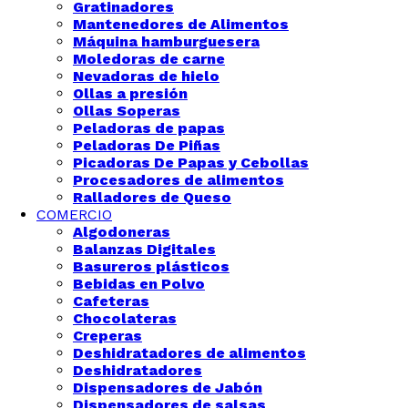
Gratinadores
Mantenedores de Alimentos
Máquina hamburguesera
Moledoras de carne
Nevadoras de hielo
Ollas a presión
Ollas Soperas
Peladoras de papas
Peladoras De Piñas
Picadoras De Papas y Cebollas
Procesadores de alimentos
Ralladores de Queso
COMERCIO
Algodoneras
Balanzas Digitales
Basureros plásticos
Bebidas en Polvo
Cafeteras
Chocolateras
Creperas
Deshidratadores de alimentos
Deshidratadores
Dispensadores de Jabón
Dispensadores de salsas