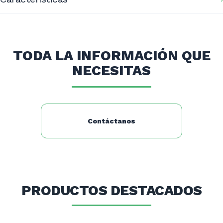
Dimensiones:
Ancho: 180 cms.
TODA LA INFORMACIÓN QUE
Profundidad: 29 cms.
NECESITAS
Alto: 61 cms.
Peso: 19,30 kgs.
Contáctanos
PRODUCTOS DESTACADOS