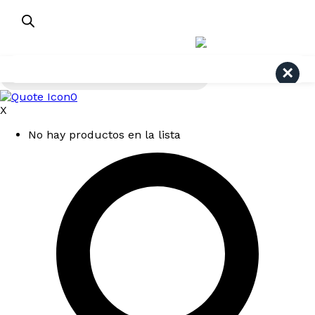
¿Dudas? Consulta aquí
+56 9 4191 6447
Pago Seguro Webpay
Búsqueda
Search
de
productos
0
X
No hay productos en la lista