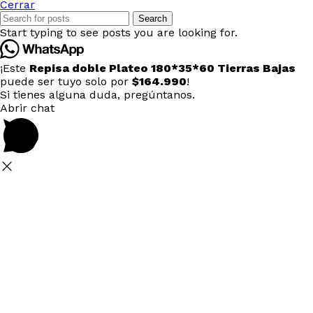
Cerrar
Search
Start typing to see posts you are looking for.
¡Este
Repisa doble Plateo 180*35*60 Tierras Bajas
puede ser tuyo solo por
$164.990
!
Si tienes alguna duda, pregúntanos.
Abrir chat
Seleccione
¿Cómo calificarías tu experiencia?
una
opción