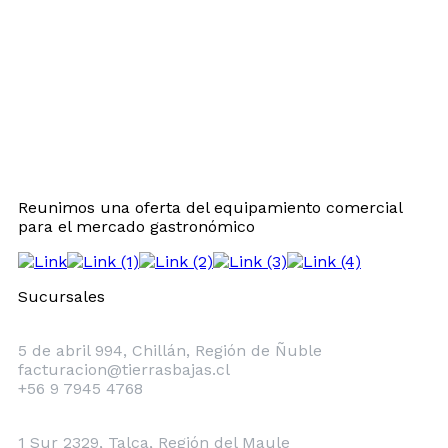
Reunimos una oferta del equipamiento comercial
para el mercado gastronómico
Sucursales
Chillán
5 de abril 994, Chillán, Región de Ñuble
facturacion@tierrasbajas.cl
+56 9 7945 4768
Talca
1 Sur 2329, Talca, Región del Maule