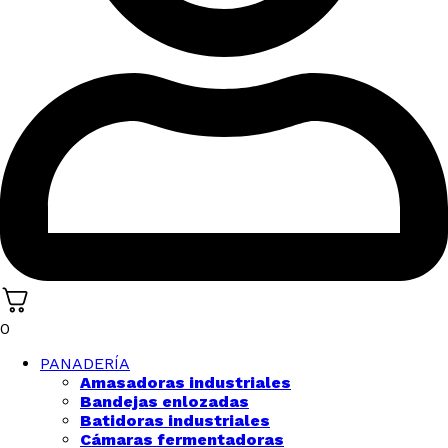
0
PANADERÍA
Amasadoras industriales
Bandejas enlozadas
Batidoras industriales
Cámaras fermentadoras