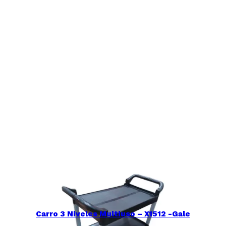
Carro 3 Niveles Multiuso – X1512 -Gale