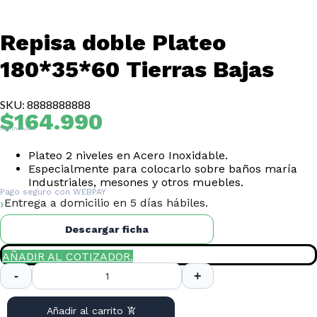
Repisa doble Plateo
180*35*60 Tierras Bajas
SKU: 8888888888
$
164.990
IVA Incluido
Plateo 2 niveles en Acero Inoxidable.
Especialmente para colocarlo sobre baños maría
Industriales, mesones y otros muebles.
Pago seguro con
WEBPAY
Entrega a domicilio en 5 días hábiles.
Descargar ficha
AÑADIR AL COTIZADOR.
Repisa
doble
Plateo
Añadir al carrito