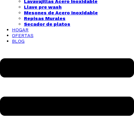
Lavavajillas Acero Inoxidable
Llave pre wash
Mesones de Acero Inoxidable
Repisas Murales
Secador de platos
HOGAR
OFERTAS
BLOG