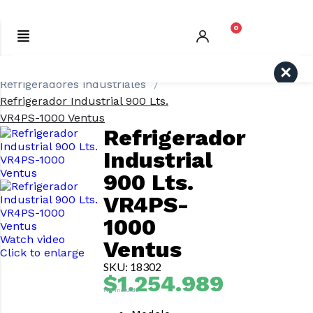
0
Inicio
REFRIGERACIÓN
Search
Refrigeradores industriales
Refrigerador Industrial 900 Lts.
VR4PS-1000 Ventus
Refrigerador
Industrial
900 Lts.
VR4PS-
1000
Watch video
Ventus
Click to enlarge
SKU: 18302
$
1.254.989
IVA Incluido