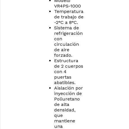
Modelo
VR4PS-1000
Temperatura
de trabajo de
-2°C a 8°C.
Sistema de
refrigeración
con
circulación
de aire
forzado.
Estructura
de 2 cuerpos
con 4
puertas
abatibles.
Aislación por
inyección de
Poliuretano
de alta
densidad,
que
mantiene
una