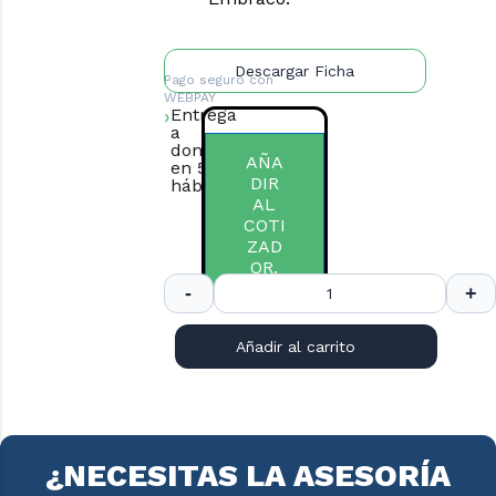
Descargar Ficha
Pago seguro con
WEBPAY
Entrega
a
domicilio
AÑA
en 5 días
DIR
hábiles.
AL
COTI
ZAD
OR.
Añadir al carrito
¿NECESITAS LA ASESORÍA