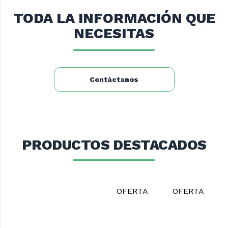
Dimensiones (mm): 1200x730x1920
Peso neto (Kg): 112
TODA LA INFORMACIÓN QUE
Peso Bruto (Kg): 130
NECESITAS
Contáctanos
PRODUCTOS DESTACADOS
OFERTA
OFERTA