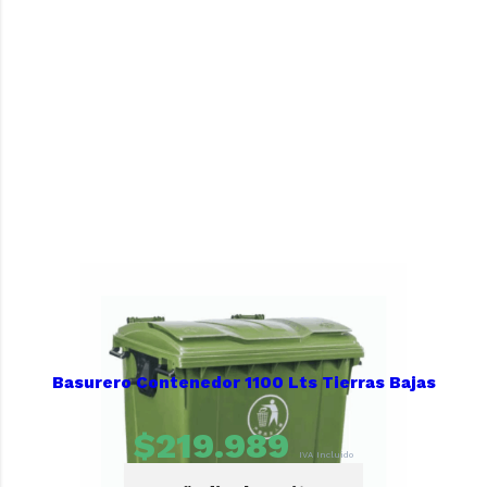
Basurero Contenedor 1100 Lts Tierras Bajas
$
219.989
IVA Incluido