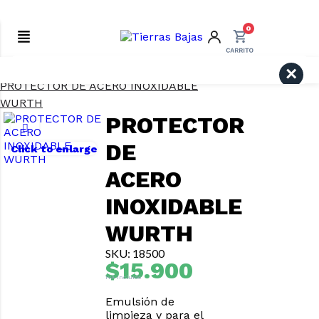
0
Inicio
Repuestos y accesorios
Search
PROTECTOR DE ACERO INOXIDABLE
WURTH
PROTECTOR
DE
Click to enlarge
ACERO
INOXIDABLE
WURTH
SKU: 18500
$
15.900
IVA Incluido
Emulsión de
limpieza y para el