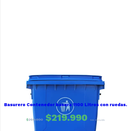
Basurero Contenedor basura 1100 Litros con ruedas.
$
219.990
$
269.990
IVA Incluido