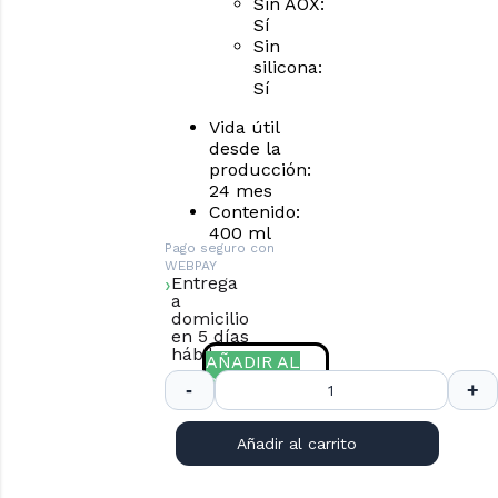
Sin AOX:
Sí
Sin
silicona:
Sí
Vida útil
desde la
producción:
24 mes
Contenido:
400 ml
Pago seguro con
WEBPAY
Entrega
a
domicilio
en 5 días
hábiles.
AÑADIR AL
COTIZADOR.
Añadir al carrito