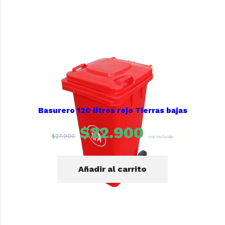
Basurero 120 litros rojo Tierras bajas
$
22.900
$
27.990
IVA Incluido
Añadir al carrito