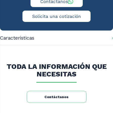
Contáctanos
Solicita una cotización
Características
Medidas aproximadas:
Alto: 85 cm
Ancho: 51 cm
TODA LA INFORMACIÓN QUE
Fondo: 51 cm
NECESITAS
Peso: 29 kg
Contáctanos