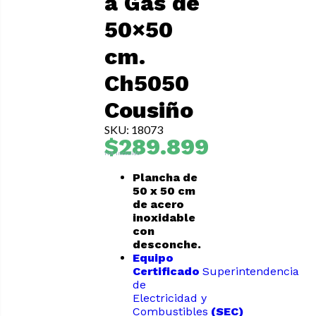
a Gas de
50×50
cm.
Ch5050
Cousiño
SKU: 18073
$
289.899
IVA Incluido
Plancha de
50 x 50 cm
de acero
inoxidable
con
desconche.
Equipo
Certificado
Superintendencia
de
Electricidad y
Combustibles
(SEC)