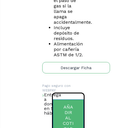
el paso de
gas si la
llama se
apaga
accidentalmente.
Incluye
depósito de
residuos.
Alimentación
por cañería
ASTM de 1/2.
Descargar Ficha
Pago seguro con
WEBPAY
Entrega
a
domicilio
AÑA
en 5 días
DIR
hábiles.
AL
COTI