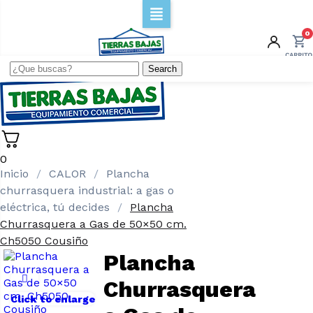
0
Search
0
Inicio
CALOR
Plancha
churrasquera industrial: a gas o
eléctrica, tú decides
Plancha
Churrasquera a Gas de 50×50 cm.
Ch5050 Cousiño
Plancha
Churrasquera
Click to enlarge