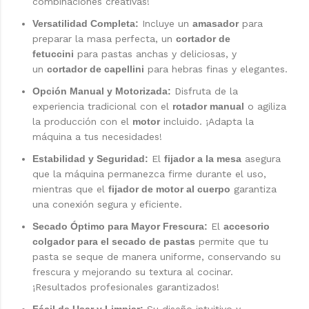
combinaciones creativas!
Versatilidad Completa:
Incluye un
amasador
para
preparar la masa perfecta, un
cortador de
fetuccini
para pastas anchas y deliciosas, y
un
cortador de capellini
para hebras finas y elegantes.
Opción Manual y Motorizada:
Disfruta de la
experiencia tradicional con el
rotador manual
o agiliza
la producción con el
motor
incluido. ¡Adapta la
máquina a tus necesidades!
Estabilidad y Seguridad:
El
fijador a la mesa
asegura
que la máquina permanezca firme durante el uso,
mientras que el
fijador de motor al cuerpo
garantiza
una conexión segura y eficiente.
Secado Óptimo para Mayor Frescura:
El
accesorio
colgador para el secado de pastas
permite que tu
pasta se seque de manera uniforme, conservando su
frescura y mejorando su textura al cocinar.
¡Resultados profesionales garantizados!
Fácil de Usar y Limpiar:
Su diseño intuitivo y