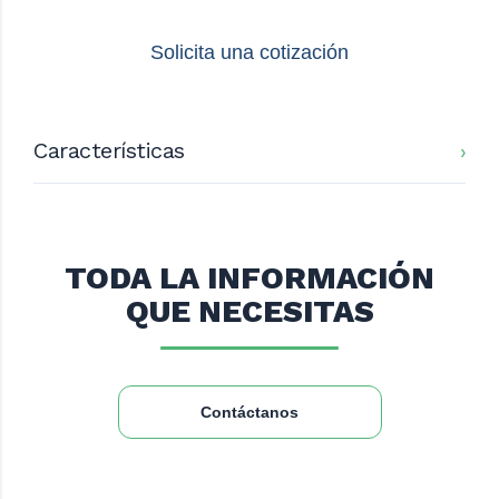
Solicita una cotización
Características
21,7
Alto (Cm):
26
Profundidad (Cm):
47,5
Ancho (Cm):
TODA LA INFORMACIÓN
220V
Voltaje:
70W
Potencia:
QUE NECESITAS
Gris - Metal con motor
Color:
Contáctanos