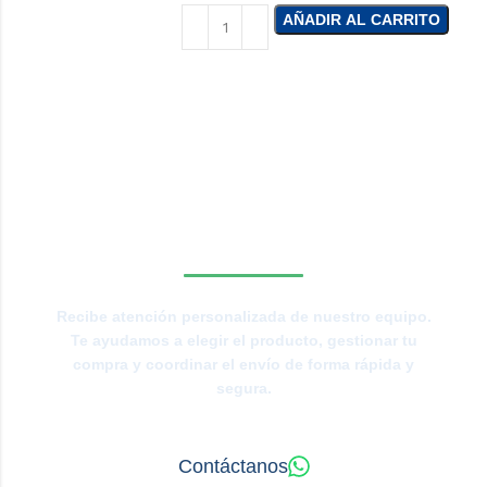
AÑADIR AL CARRITO
¿NECESITAS LA
ASESORÍA DE UN
ESPECIALISTA DE
TIERRAS BAJAS?
Recibe atención personalizada de nuestro equipo.
Te ayudamos a elegir el producto, gestionar tu
compra y coordinar el envío de forma rápida y
segura.
Contáctanos