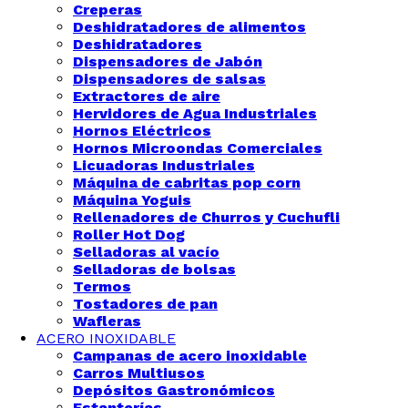
Creperas
Deshidratadores de alimentos
Deshidratadores
Dispensadores de Jabón
Dispensadores de salsas
Extractores de aire
Hervidores de Agua Industriales
Hornos Eléctricos
Hornos Microondas Comerciales
Licuadoras Industriales
Máquina de cabritas pop corn
Máquina Yoguis
Rellenadores de Churros y Cuchufli
Roller Hot Dog
Selladoras al vacío
Selladoras de bolsas
Termos
Tostadores de pan
Wafleras
ACERO INOXIDABLE
Campanas de acero inoxidable
Carros Multiusos
Depósitos Gastronómicos
Estanterías