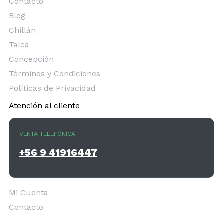
Contacto
Blog
Chillán
Talca
Concepción
Términos y Condiciones
Políticas de Privacidad
Atención al cliente
VENTA TELEFÓNICA
+56 9 41916447
Mi Cuenta
Contacto