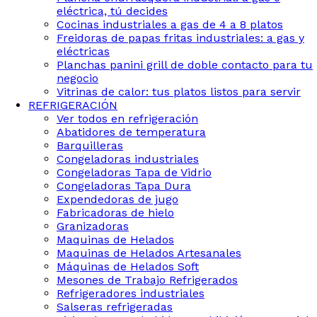
eléctrica, tú decides
Cocinas industriales a gas de 4 a 8 platos
Freidoras de papas fritas industriales: a gas y
eléctricas
Planchas panini grill de doble contacto para tu
negocio
Vitrinas de calor: tus platos listos para servir
REFRIGERACIÓN
Ver todos en refrigeración
Abatidores de temperatura
Barquilleras
Congeladoras industriales
Congeladoras Tapa de Vidrio
Congeladoras Tapa Dura
Expendedoras de jugo
Fabricadoras de hielo
Granizadoras
Maquinas de Helados
Maquinas de Helados Artesanales
Máquinas de Helados Soft
Mesones de Trabajo Refrigerados
Refrigeradores industriales
Salseras refrigeradas