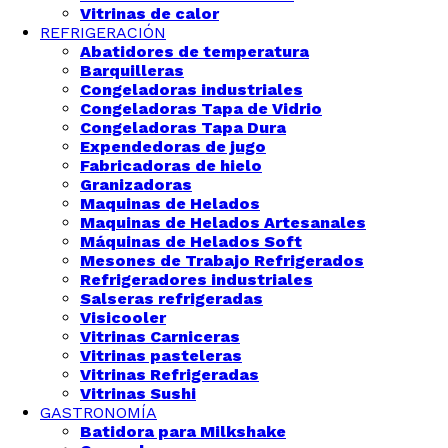
Vitrinas de calor
REFRIGERACIÓN
Abatidores de temperatura
Barquilleras
Congeladoras industriales
Congeladoras Tapa de Vidrio
Congeladoras Tapa Dura
Expendedoras de jugo
Fabricadoras de hielo
Granizadoras
Maquinas de Helados
Maquinas de Helados Artesanales
Máquinas de Helados Soft
Mesones de Trabajo Refrigerados
Refrigeradores industriales
Salseras refrigeradas
Visicooler
Vitrinas Carniceras
Vitrinas pasteleras
Vitrinas Refrigeradas
Vitrinas Sushi
GASTRONOMÍA
Batidora para Milkshake