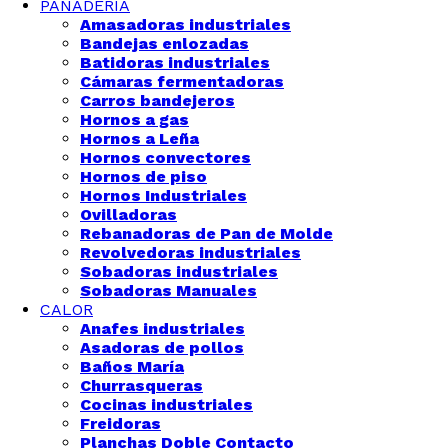
PANADERÍA
Amasadoras industriales
Bandejas enlozadas
Batidoras industriales
Cámaras fermentadoras
Carros bandejeros
Hornos a gas
Hornos a Leña
Hornos convectores
Hornos de piso
Hornos Industriales
Ovilladoras
Rebanadoras de Pan de Molde
Revolvedoras industriales
Sobadoras industriales
Sobadoras Manuales
CALOR
Anafes industriales
Asadoras de pollos
Baños María
Churrasqueras
Cocinas industriales
Freidoras
Planchas Doble Contacto