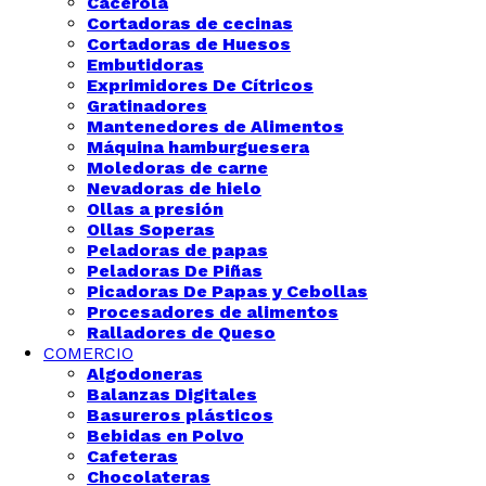
Cacerola
Cortadoras de cecinas
Cortadoras de Huesos
Embutidoras
Exprimidores De Cítricos
Gratinadores
Mantenedores de Alimentos
Máquina hamburguesera
Moledoras de carne
Nevadoras de hielo
Ollas a presión
Ollas Soperas
Peladoras de papas
Peladoras De Piñas
Picadoras De Papas y Cebollas
Procesadores de alimentos
Ralladores de Queso
COMERCIO
Algodoneras
Balanzas Digitales
Basureros plásticos
Bebidas en Polvo
Cafeteras
Chocolateras