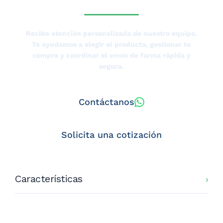
Recibe atención personalizada de nuestro equipo.
Te ayudamos a elegir el producto, gestionar tu
compra y coordinar el envío de forma rápida y
segura.
Contáctanos
Solicita una cotización
Características
CODIGO: HS-148RB
Especiﬁcaciones Técnicas