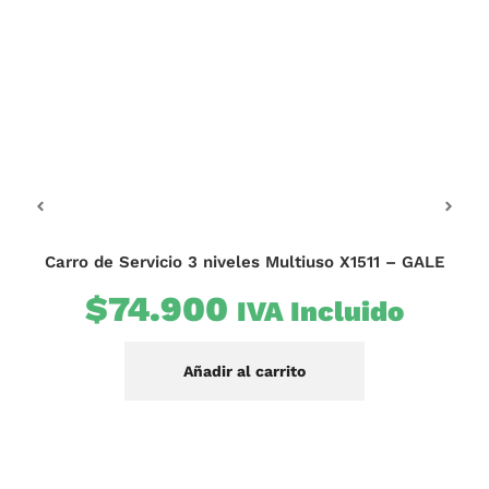
562x530x840
Embalaje (mm)
580x568x880
Peso neto (kg)
25,1
Peso bruto (kg)
27,5
Carro de Servicio 3 niveles Multiuso X1511 – GALE
$
74.900
IVA Incluido
Ba
Añadir al carrito
$