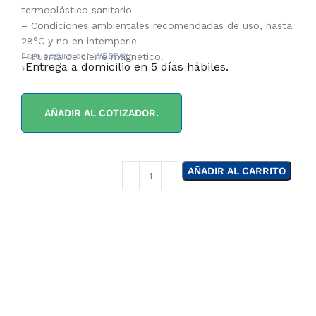
termoplástico sanitario
– Condiciones ambientales recomendadas de uso, hasta
28°C y no en intemperie
– Puerta de cierre magnético.
Pago seguro con
WEBPAY
Entrega a domicilio en 5 días hábiles.
AÑADIR AL COTIZADOR.
AÑADIR AL CARRITO
¿NECESITAS LA
ASESORÍA DE UN
ESPECIALISTA DE
TIERRAS BAJAS?