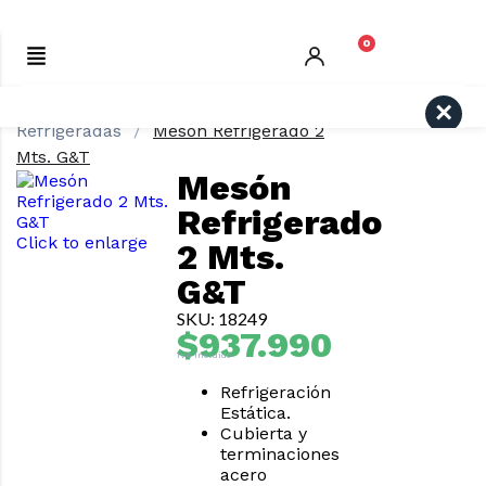
0
Inicio
REFRIGERACIÓN
Vitrinas
Search
Refrigeradas
Mesón Refrigerado 2
Mts. G&T
Mesón
Refrigerado
Click to enlarge
2 Mts.
G&T
SKU: 18249
$
937.990
IVA Incluido
Refrigeración
Estática.
Cubierta y
terminaciones
acero