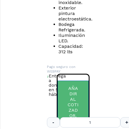
inoxidable.
Exterior
pintura
electroestática.
Bodega
Refrigerada.
Iluminación
LED.
Capacidad:
312 lts
Pago seguro con
WEBPAY
Entrega
a
domicilio
AÑA
en 5 días
DIR
hábiles.
AL
COTI
ZAD
OR.