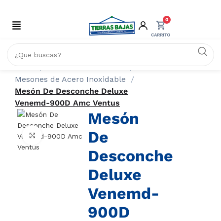
0
Inicio
ACERO INOXIDABLE
Mesones de Acero Inoxidable
Mesón De Desconche Deluxe
Venemd-900D Amc Ventus
Mesón
De
Click to enlarge
Desconche
Deluxe
Venemd-
900D