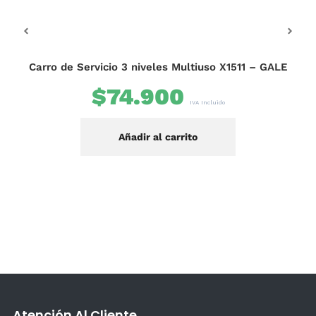
B
Carro de Servicio 3 niveles Multiuso X1511 – GALE
$
74.900
IVA Incluido
Añadir al carrito
Atención Al Cliente