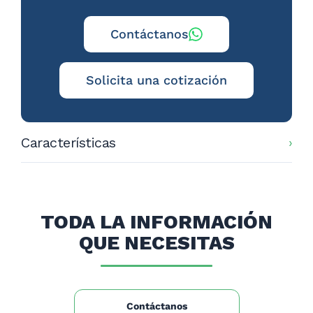
Contáctanos
Solicita una cotización
Características
Dimensiones (mm):
900x600x850
Peso neto (Kg):
34
Peso bruto (Kg):
40
TODA LA INFORMACIÓN
QUE NECESITAS
Contáctanos