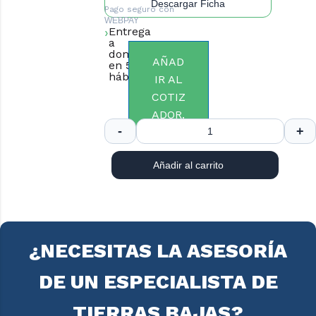
Descargar Ficha
Pago seguro con
WEBPAY
Entrega
a
domicilio
AÑAD
en 5 días
hábiles.
IR AL
COTIZ
ADOR.
Añadir al carrito
¿NECESITAS LA ASESORÍA
DE UN ESPECIALISTA DE
TIERRAS BAJAS?