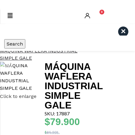
0
Inicio
COMERCIO
Máquinas
wafleras simples y dobles: crujiente
por fuera, tierno por dentro
Search
MÁQUINA WAFLERA INDUSTRIAL
SIMPLE GALE
MÁQUINA
OFERTA
OFERTA
WAFLERA
INDUSTRIAL
SIMPLE
Click to enlarge
GALE
SKU: 17887
$
79.900
$
85.991
IVA Incluido