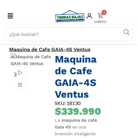
0
Inicio
COMERCIO
Cafeteras
Maquina de Cafe GAIA-4S Ventus
Maquina
de Cafe
Watch video
GAIA-4S
Click to enlarge
Ventus
SKU: 18130
$
339.990
IVA Incluido
La
máquina de café
Gaia 4S
es una
inversión inteligente