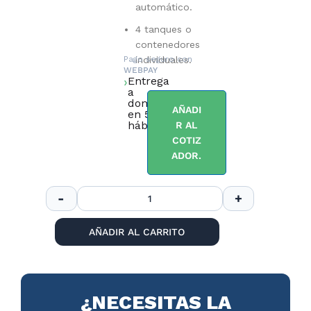
automático.
4 tanques o
contenedores
Pago seguro con
individuales.
WEBPAY
Entrega
a
domicilio
AÑADI
en 5 días
hábiles.
R AL
COTIZ
ADOR.
AÑADIR AL CARRITO
¿NECESITAS LA