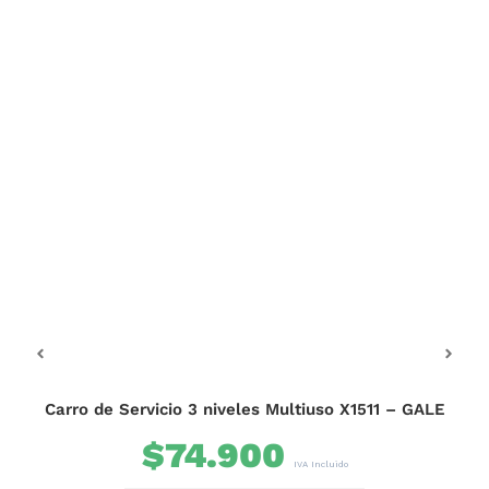
OFE
B
Carro de Servicio 3 niveles Multiuso X1511 – GALE
$
74.900
IVA Incluido