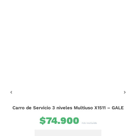
OFE
B
Carro de Servicio 3 niveles Multiuso X1511 – GALE
$
74.900
IVA Incluido