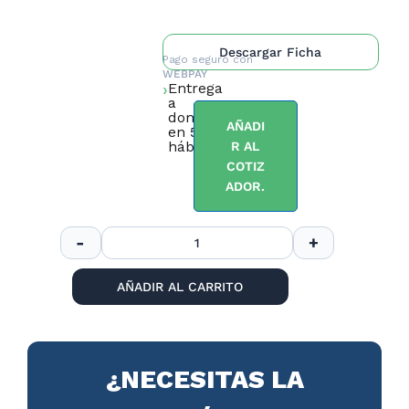
Descargar Ficha
Pago seguro con
WEBPAY
Entrega
a
domicilio
AÑADI
en 5 días
hábiles.
R AL
COTIZ
ADOR.
AÑADIR AL CARRITO
¿NECESITAS LA