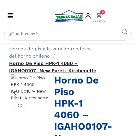
0
Inicio
PANADERÍA
Hornos de piso: la versión moderna
del horno chileno
Horno De Piso HPK-1 4060 –
IGAHO0107- New Pareti-Kitchenette
Horno De
Piso
HPK-1
Click to enlarge
4060 –
IGAHO0107-