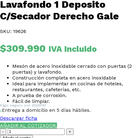
Lavafondo 1 Deposito
C/Secador Derecho Gale
SKU: 19626
$
309.990
IVA Incluido
Mesón de acero inoxidable cerrado con puertas (2
puertas) y lavafondo.
Construcción completa en acero inoxidable
Ideal para implementar en cocinas de hoteles,
restaurantes, cafeterías, etc.
A prueba de corrosión.
Fácil de limpiar.
Pago seguro con
WEBPAY
Entrega a domicilio en 5 días hábiles.
Descargar ficha
AÑADIR AL COTIZADOR.
Meson
Mural