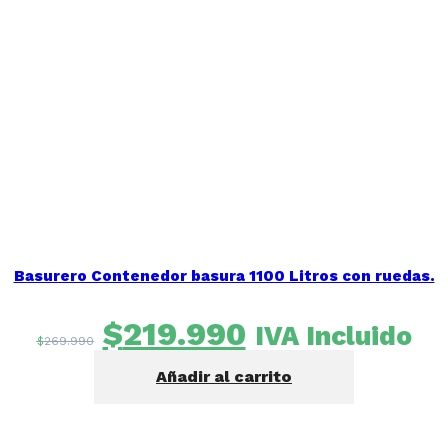
Basurero Contenedor basura 1100 Litros con ruedas.
El
El
$
219.990
IVA Incluido
$
269.990
precio
precio
Añadir al carrito
original
actual
era:
es:
$269.990.
$219.990.