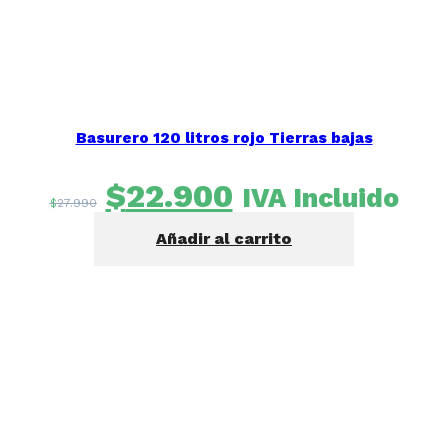
Basurero 120 litros rojo Tierras bajas
El
El
$
22.900
IVA Incluido
$
27.990
precio
precio
Añadir al carrito
original
actual
era:
es:
$27.990.
$22.900.