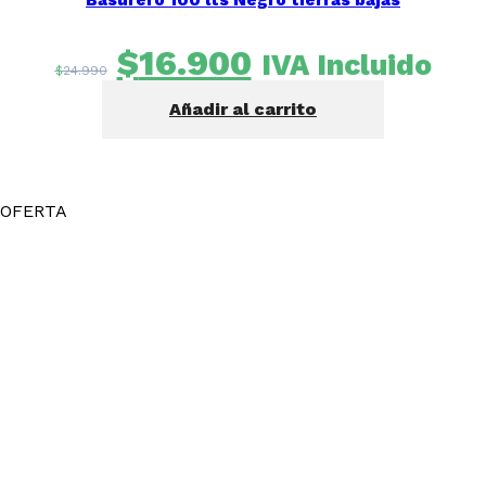
El
El
$
16.900
IVA Incluido
$
24.990
precio
precio
Añadir al carrito
original
actual
era:
es:
$24.990.
$16.900.
OFERTA