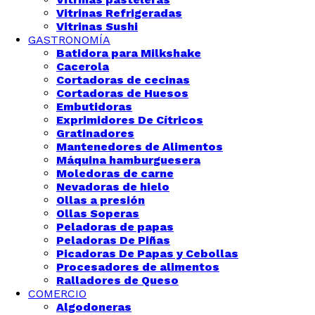
Vitrinas Refrigeradas
Vitrinas Sushi
GASTRONOMÍA
Batidora para Milkshake
Cacerola
Cortadoras de cecinas
Cortadoras de Huesos
Embutidoras
Exprimidores De Cítricos
Gratinadores
Mantenedores de Alimentos
Máquina hamburguesera
Moledoras de carne
Nevadoras de hielo
Ollas a presión
Ollas Soperas
Peladoras de papas
Peladoras De Piñas
Picadoras De Papas y Cebollas
Procesadores de alimentos
Ralladores de Queso
COMERCIO
Algodoneras