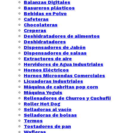
Balanzas Digitales
Basureros plásticos
Bebidas en Polvo
Cafeteras
Chocolateras
Creperas
Deshidratadores de alimentos
Deshidratadores
Dispensadores de Jabón
Dispensadores de salsas
Extractores de aire
Hervidores de Agua Industriales
Hornos Eléctricos
Hornos Microondas Comerciales
Licuadoras Industriales
Máquina de cabritas pop corn
Máquina Yoguis
Rellenadores de Churros y Cuchufli
Roller Hot Dog
Selladoras al vacío
Selladoras de bolsas
Termos
Tostadores de pan
Wafleras