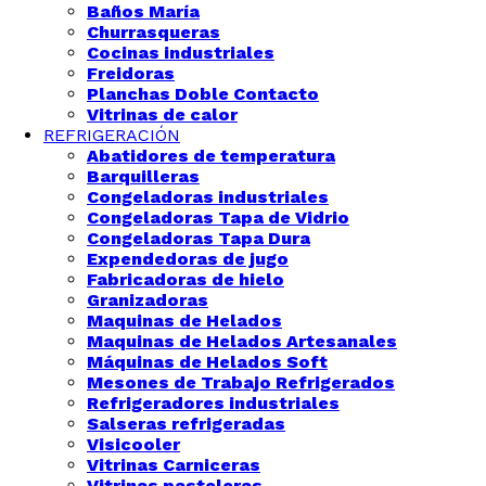
Baños María
Churrasqueras
Cocinas industriales
Freidoras
Planchas Doble Contacto
Vitrinas de calor
REFRIGERACIÓN
Abatidores de temperatura
Barquilleras
Congeladoras industriales
Congeladoras Tapa de Vidrio
Congeladoras Tapa Dura
Expendedoras de jugo
Fabricadoras de hielo
Granizadoras
Maquinas de Helados
Maquinas de Helados Artesanales
Máquinas de Helados Soft
Mesones de Trabajo Refrigerados
Refrigeradores industriales
Salseras refrigeradas
Visicooler
Vitrinas Carniceras
Vitrinas pasteleras