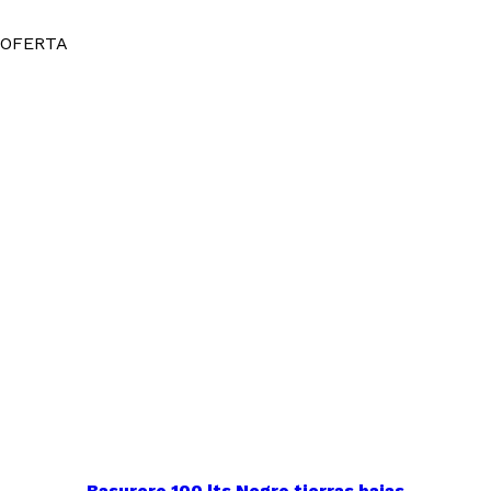
OFERTA
Basurero 100 lts Negro tierras bajas