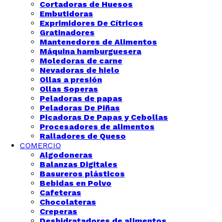
Cortadoras de Huesos
Embutidoras
Exprimidores De Cítricos
Gratinadores
Mantenedores de Alimentos
Máquina hamburguesera
Moledoras de carne
Nevadoras de hielo
Ollas a presión
Ollas Soperas
Peladoras de papas
Peladoras De Piñas
Picadoras De Papas y Cebollas
Procesadores de alimentos
Ralladores de Queso
COMERCIO
Algodoneras
Balanzas Digitales
Basureros plásticos
Bebidas en Polvo
Cafeteras
Chocolateras
Creperas
Deshidratadores de alimentos