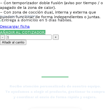
– Con temporizador doble fusión (aviso por tiempo / o
apagado de la zona de calor).
– Con zona de cocción dual, interna y externa que
pueden funcionar de forma independientes o juntas.
Pago seguro con
WEBPAY
Entrega a domicilio en 5 días hábiles.
Descargar ficha
AÑADIR AL COTIZADOR.
Encimera
Vitrocerámica
Añadir al carrito
5
quemadores
¿NECESITAS LA ASESORÍA
Deluxe
-
DE UN ESPECIALISTA DE
CEV05D
TIERRAS BAJAS?
-
Maigas
cantidad
Recibe atención personalizada de nuestro equipo.
Te ayudamos a elegir el producto, gestionar tu compra
y coordinar el envío de forma rápida y segura.