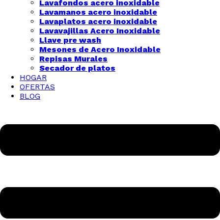
Lavafondos acero inoxidable
Lavamanos acero inoxidable
Lavaplatos acero inoxidable
Lavavajillas Acero Inoxidable
Llave pre wash
Mesones de Acero Inoxidable
Repisas Murales
Secador de platos
HOGAR
OFERTAS
BLOG