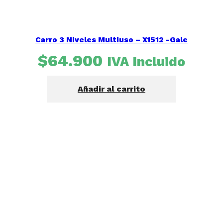
Ancho-Profundidad-Alto (cm) 90x52x5
Dimensión del Encastre
Carro 3 Niveles Multiuso – X1512 -Gale
Ancho-Profundidad (cm) 87×49
$
64.900
IVA Incluido
Peso neto (kg) 12,8
Peso bruto (kg) 15,3
Añadir al carrito