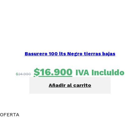
Basurero 100 lts Negro tierras bajas
El
El
$
16.900
IVA Incluido
$
24.990
precio
precio
Añadir al carrito
original
actual
era:
es:
$24.990.
$16.900.
OFERTA