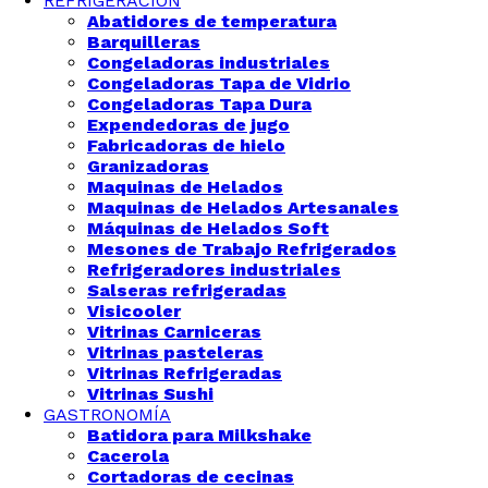
REFRIGERACIÓN
Abatidores de temperatura
Barquilleras
Congeladoras industriales
Congeladoras Tapa de Vidrio
Congeladoras Tapa Dura
Expendedoras de jugo
Fabricadoras de hielo
Granizadoras
Maquinas de Helados
Maquinas de Helados Artesanales
Máquinas de Helados Soft
Mesones de Trabajo Refrigerados
Refrigeradores industriales
Salseras refrigeradas
Visicooler
Vitrinas Carniceras
Vitrinas pasteleras
Vitrinas Refrigeradas
Vitrinas Sushi
GASTRONOMÍA
Batidora para Milkshake
Cacerola
Cortadoras de cecinas