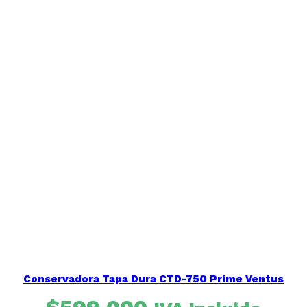
era:
es:
$27.990.
$22.900.
Conservadora Tapa Dura CTD-750 Prime Ventus