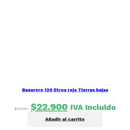
Basurero 120 litros rojo Tierras bajas
El
El
$
22.900
IVA Incluido
$
27.990
precio
precio
Añadir al carrito
original
actual