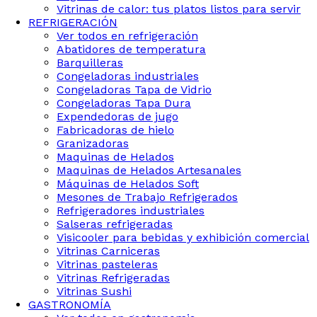
Vitrinas de calor: tus platos listos para servir
REFRIGERACIÓN
Ver todos en refrigeración
Abatidores de temperatura
Barquilleras
Congeladoras industriales
Congeladoras Tapa de Vidrio
Congeladoras Tapa Dura
Expendedoras de jugo
Fabricadoras de hielo
Granizadoras
Maquinas de Helados
Maquinas de Helados Artesanales
Máquinas de Helados Soft
Mesones de Trabajo Refrigerados
Refrigeradores industriales
Salseras refrigeradas
Visicooler para bebidas y exhibición comercial
Vitrinas Carniceras
Vitrinas pasteleras
Vitrinas Refrigeradas
Vitrinas Sushi
GASTRONOMÍA