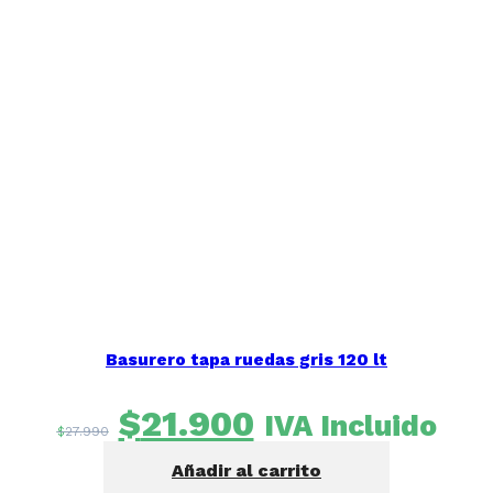
Seleccione
¿Cómo calificarías tu experiencia?
una
Basurero tapa ruedas gris 120 lt
opción
de
1
No fue buena
Muy Buena
El
El
$
21.900
IVA Incluido
a
$
27.990
precio
precio
5
Saltar
Siguiente
,
Añadir al carrito
original
actual
siendo