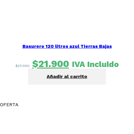
Basurero 120 litros azul Tierras Bajas
El
El
$
21.900
IVA Incluido
$
27.990
precio
precio
Añadir al carrito
original
actual
era:
es:
$27.990.
$21.900.
OFERTA