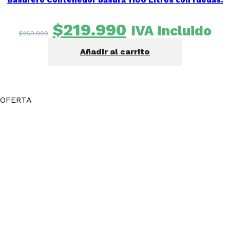
El
El
$
219.990
IVA Incluido
$
269.990
precio
precio
Añadir al carrito
original
actual
era:
es:
$269.990.
$219.990.
OFERTA