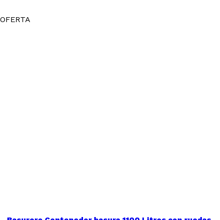
OFERTA
Basurero Contenedor basura 1100 Litros con ruedas.