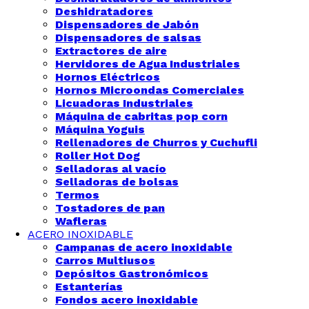
Deshidratadores
Dispensadores de Jabón
Dispensadores de salsas
Extractores de aire
Hervidores de Agua Industriales
Hornos Eléctricos
Hornos Microondas Comerciales
Licuadoras Industriales
Máquina de cabritas pop corn
Máquina Yoguis
Rellenadores de Churros y Cuchufli
Roller Hot Dog
Selladoras al vacío
Selladoras de bolsas
Termos
Tostadores de pan
Wafleras
ACERO INOXIDABLE
Campanas de acero inoxidable
Carros Multiusos
Depósitos Gastronómicos
Estanterías
Fondos acero inoxidable