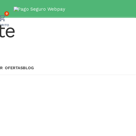
56 9 7945 4768
Pago Seguro Webpay
0
R
OFERTAS
BLOG