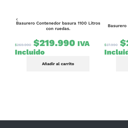
iuso
Basurero Contenedor basura 1100 Litros
Basurero 
con ruedas.
$
219.990
$
IVA
$
269.990
$
27.990
ido
Incluido
Inclui
Añadir al carrito