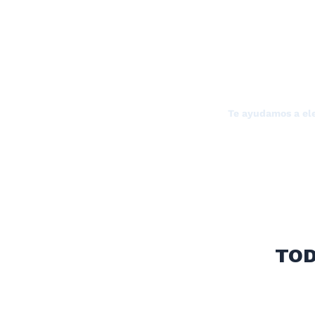
¿NECESITAS LA A
Te ayudamos a ele
TOD