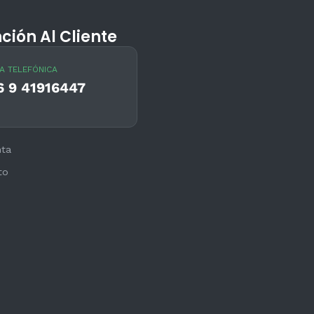
ción Al Cliente
A TELEFÓNICA
6 9 41916447
nta
to