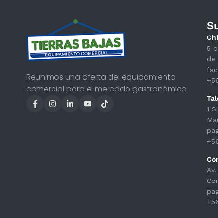
S
Chi
5 d
de 
fac
Reunimos una oferta del equipamiento
+5
comercial para el mercado gastronómico
Tal
1 S
Ma
pag
+5
Co
Av.
Con
pag
+5