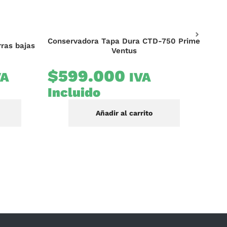
Conservadora Tapa Dura CTD-750 Prime
rras bajas
Bas
Ventus
$
599.000
VA
IVA
$
24.99
Incluido
Inc
Añadir al carrito