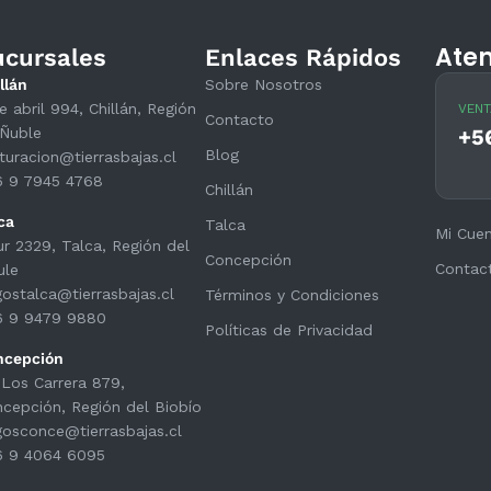
Aten
ucursales
Enlaces Rápidos
llán
Sobre Nosotros
e abril 994, Chillán, Región
VENT
Contacto
Ñuble
+5
Blog
turacion@tierrasbajas.cl
6 9 7945 4768
Chillán
ca
Talca
Mi Cue
ur 2329, Talca, Región del
Concepción
Contac
ule
ostalca@tierrasbajas.cl
Términos y Condiciones
6 9 9479 9880
Políticas de Privacidad
ncepción
 Los Carrera 879,
cepción, Región del Biobío
osconce@tierrasbajas.cl
6 9 4064 6095