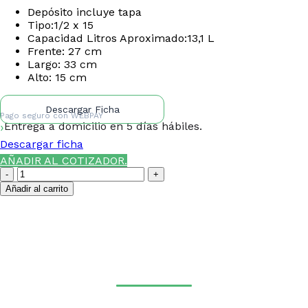
Depósito incluye tapa
Tipo:1/2 x 15
Capacidad Litros Aproximado:13,1 L
Frente: 27 cm
Largo: 33 cm
Alto: 15 cm
Descargar Ficha
Pago seguro con
WEBPAY
Entrega a domicilio en 5 días hábiles.
Descargar ficha
AÑADIR AL COTIZADOR.
Depósito
Gastronómico
Añadir al carrito
en
Acero
¿NECESITAS LA ASESORÍA
Inoxidable
1/2
DE UN ESPECIALISTA DE
x
TIERRAS BAJAS?
15
–
13.1L
cantidad