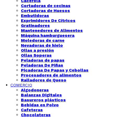
Cacerola
Cortadoras de cecinas
Cortadoras de Huesos
Embutidoras
Exprimidores De Cítricos
Gratinadores
Mantenedores de Alimentos
Máquina hamburguesera
Moledoras de carne
Nevadoras de hielo
Ollas a presión
Ollas Soperas
Peladoras de papas
Peladoras De Piñas
Picadoras De Papas y Cebollas
Procesadores de alimentos
Ralladores de Queso
COMERCIO
Algodoneras
Balanzas Digitales
Basureros plásticos
Bebidas en Polvo
Cafeteras
Chocolateras