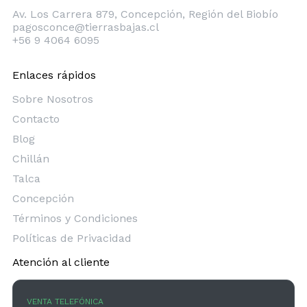
Concepción
Av. Los Carrera 879, Concepción, Región del Biobío
pagosconce@tierrasbajas.cl
+56 9 4064 6095
Enlaces rápidos
Sobre Nosotros
Contacto
Blog
Chillán
Talca
Concepción
Términos y Condiciones
Políticas de Privacidad
Atención al cliente
VENTA TELEFÓNICA