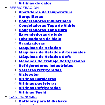
Vitrinas de calor
REFRIGERACIÓN
Abatidores de temperatura
Barquilleras
Congeladoras industriales
Congeladoras Tapa de Vidrio
Congeladoras Tapa Dura
Expendedoras de jugo
Fabricadoras de hielo
Granizadoras
Maquinas de Helados
Maquinas de Helados Artesanales
Máquinas de Helados Soft
Mesones de Trabajo Refrigerados
Refrigeradores industriales
Salseras refrigeradas
Visicooler
Vitrinas Carniceras
Vitrinas pasteleras
Vitrinas Refrigeradas
Vitrinas Sushi
GASTRONOMÍA
Batidora para Milkshake