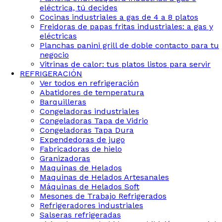
eléctrica, tú decides
Cocinas industriales a gas de 4 a 8 platos
Freidoras de papas fritas industriales: a gas y
eléctricas
Planchas panini grill de doble contacto para tu
negocio
Vitrinas de calor: tus platos listos para servir
REFRIGERACIÓN
Ver todos en refrigeración
Abatidores de temperatura
Barquilleras
Congeladoras industriales
Congeladoras Tapa de Vidrio
Congeladoras Tapa Dura
Expendedoras de jugo
Fabricadoras de hielo
Granizadoras
Maquinas de Helados
Maquinas de Helados Artesanales
Máquinas de Helados Soft
Mesones de Trabajo Refrigerados
Refrigeradores industriales
Salseras refrigeradas