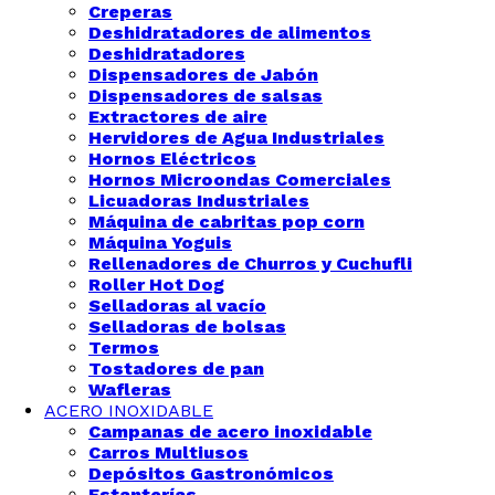
Creperas
Deshidratadores de alimentos
Deshidratadores
Dispensadores de Jabón
Dispensadores de salsas
Extractores de aire
Hervidores de Agua Industriales
Hornos Eléctricos
Hornos Microondas Comerciales
Licuadoras Industriales
Máquina de cabritas pop corn
Máquina Yoguis
Rellenadores de Churros y Cuchufli
Roller Hot Dog
Selladoras al vacío
Selladoras de bolsas
Termos
Tostadores de pan
Wafleras
ACERO INOXIDABLE
Campanas de acero inoxidable
Carros Multiusos
Depósitos Gastronómicos
Estanterías