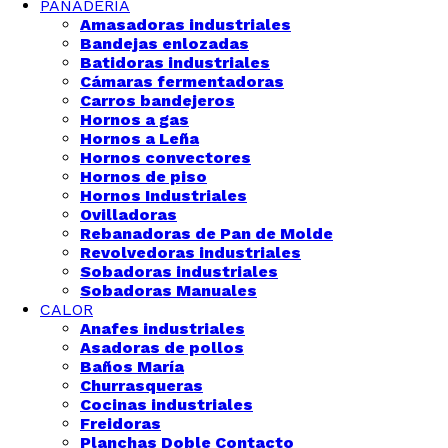
PANADERÍA
Amasadoras industriales
Bandejas enlozadas
Batidoras industriales
Cámaras fermentadoras
Carros bandejeros
Hornos a gas
Hornos a Leña
Hornos convectores
Hornos de piso
Hornos Industriales
Ovilladoras
Rebanadoras de Pan de Molde
Revolvedoras industriales
Sobadoras industriales
Sobadoras Manuales
CALOR
Anafes industriales
Asadoras de pollos
Baños María
Churrasqueras
Cocinas industriales
Freidoras
Planchas Doble Contacto