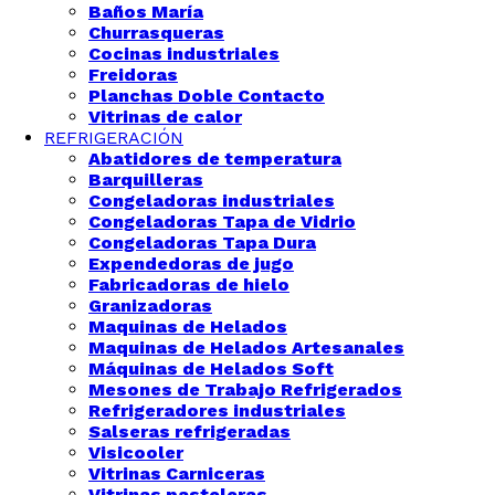
Baños María
Churrasqueras
Cocinas industriales
Freidoras
Planchas Doble Contacto
Vitrinas de calor
REFRIGERACIÓN
Abatidores de temperatura
Barquilleras
Congeladoras industriales
Congeladoras Tapa de Vidrio
Congeladoras Tapa Dura
Expendedoras de jugo
Fabricadoras de hielo
Granizadoras
Maquinas de Helados
Maquinas de Helados Artesanales
Máquinas de Helados Soft
Mesones de Trabajo Refrigerados
Refrigeradores industriales
Salseras refrigeradas
Visicooler
Vitrinas Carniceras
Vitrinas pasteleras