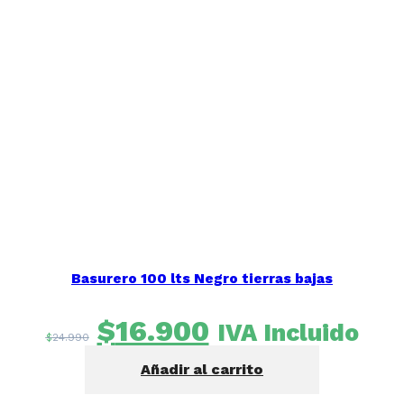
Basurero 100 lts Negro tierras bajas
El
El
$
16.900
IVA Incluido
$
24.990
precio
precio
Añadir al carrito
original
actual