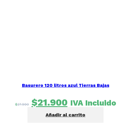
Basurero 120 litros azul Tierras Bajas
El
El
$
21.900
IVA Incluido
$
27.990
precio
precio
Añadir al carrito
original
actual
era:
es: