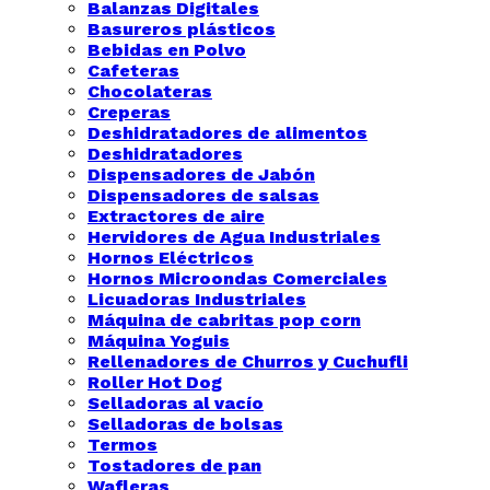
Balanzas Digitales
Basureros plásticos
Bebidas en Polvo
Cafeteras
Chocolateras
Creperas
Deshidratadores de alimentos
Deshidratadores
Dispensadores de Jabón
Dispensadores de salsas
Extractores de aire
Hervidores de Agua Industriales
Hornos Eléctricos
Hornos Microondas Comerciales
Licuadoras Industriales
Máquina de cabritas pop corn
Máquina Yoguis
Rellenadores de Churros y Cuchufli
Roller Hot Dog
Selladoras al vacío
Selladoras de bolsas
Termos
Tostadores de pan
Wafleras