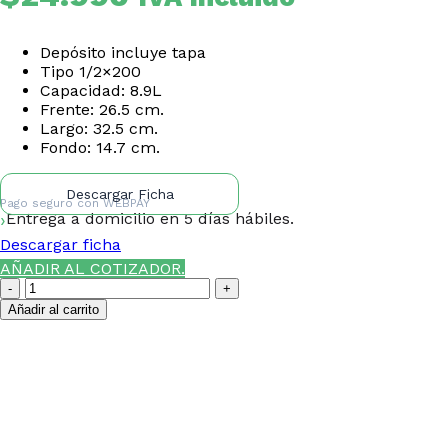
Depósito incluye tapa
Tipo 1/2×200
Capacidad: 8.9L
Frente: 26.5 cm.
Largo: 32.5 cm.
Fondo: 14.7 cm.
Descargar Ficha
Pago seguro con
WEBPAY
Entrega a domicilio en 5 días hábiles.
Descargar ficha
AÑADIR AL COTIZADOR.
Depósito
Gastronómico
Añadir al carrito
Con
Tapa
¿NECESITAS LA ASESORÍA
1/2x200
Tierras
DE UN ESPECIALISTA DE
Bajas
TIERRAS BAJAS?
cantidad