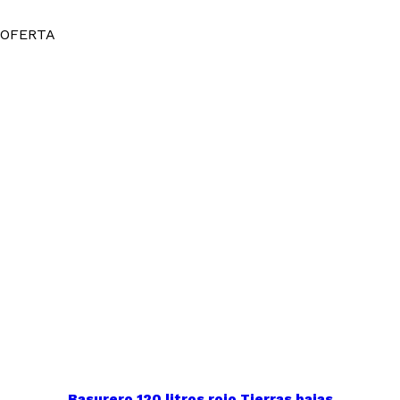
$27.990.
$21.900.
OFERTA
Basurero 120 litros rojo Tierras bajas