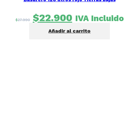
El
El
$
22.900
IVA Incluido
$
27.990
precio
precio
Añadir al carrito
original
actual
era:
es:
$27.990.
$22.900.