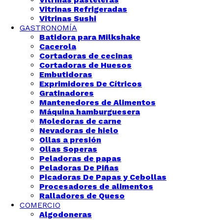
Vitrinas Refrigeradas
Vitrinas Sushi
GASTRONOMÍA
Batidora para Milkshake
Cacerola
Cortadoras de cecinas
Cortadoras de Huesos
Embutidoras
Exprimidores De Cítricos
Gratinadores
Mantenedores de Alimentos
Máquina hamburguesera
Moledoras de carne
Nevadoras de hielo
Ollas a presión
Ollas Soperas
Peladoras de papas
Peladoras De Piñas
Picadoras De Papas y Cebollas
Procesadores de alimentos
Ralladores de Queso
COMERCIO
Algodoneras