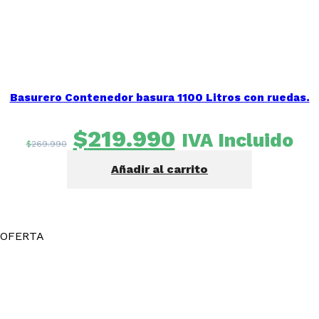
Basurero Contenedor basura 1100 Litros con ruedas.
El
El
$
219.990
IVA Incluido
$
269.990
precio
precio
Añadir al carrito
original
actual
era:
es:
$269.990.
$219.990.
OFERTA