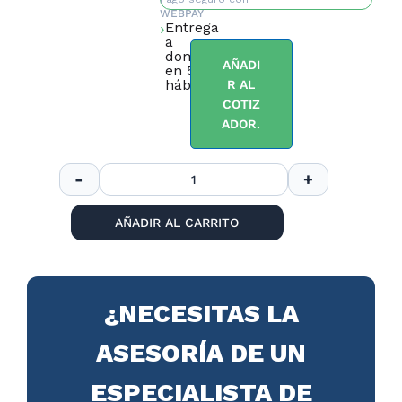
WEBPAY
Entrega
a
domicilio
AÑADI
en 5 días
hábiles.
R AL
COTIZ
ADOR.
AÑADIR AL CARRITO
¿NECESITAS LA
ASESORÍA DE UN
ESPECIALISTA DE