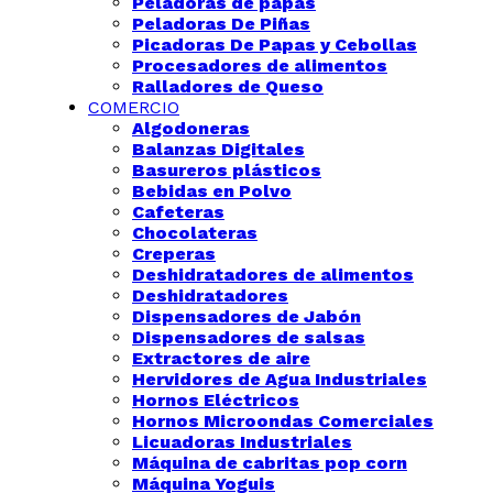
Peladoras de papas
Peladoras De Piñas
Picadoras De Papas y Cebollas
Procesadores de alimentos
Ralladores de Queso
COMERCIO
Algodoneras
Balanzas Digitales
Basureros plásticos
Bebidas en Polvo
Cafeteras
Chocolateras
Creperas
Deshidratadores de alimentos
Deshidratadores
Dispensadores de Jabón
Dispensadores de salsas
Extractores de aire
Hervidores de Agua Industriales
Hornos Eléctricos
Hornos Microondas Comerciales
Licuadoras Industriales
Máquina de cabritas pop corn
Máquina Yoguis