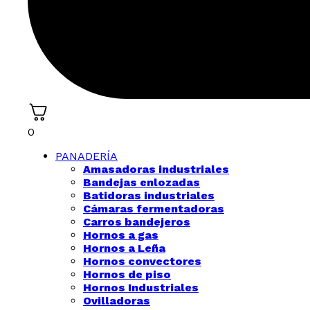
0
PANADERÍA
Amasadoras industriales
Bandejas enlozadas
Batidoras industriales
Cámaras fermentadoras
Carros bandejeros
Hornos a gas
Hornos a Leña
Hornos convectores
Hornos de piso
Hornos Industriales
Ovilladoras