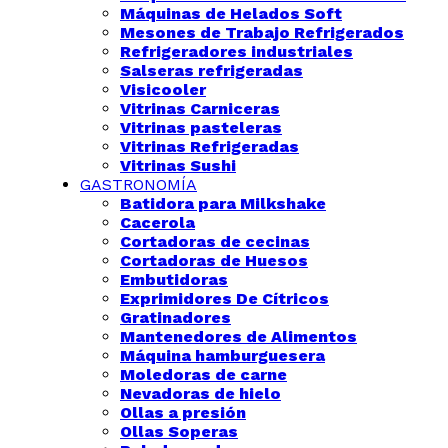
Máquinas de Helados Soft
Mesones de Trabajo Refrigerados
Refrigeradores industriales
Salseras refrigeradas
Visicooler
Vitrinas Carniceras
Vitrinas pasteleras
Vitrinas Refrigeradas
Vitrinas Sushi
GASTRONOMÍA
Batidora para Milkshake
Cacerola
Cortadoras de cecinas
Cortadoras de Huesos
Embutidoras
Exprimidores De Cítricos
Gratinadores
Mantenedores de Alimentos
Máquina hamburguesera
Moledoras de carne
Nevadoras de hielo
Ollas a presión
Ollas Soperas