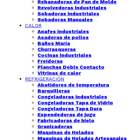
Rebanadoras de Pan de Molde
Revolvedoras industriales
Sobadoras industriales
Sobadoras Manuales
CALOR
Anafes industriales
Asadoras de pollos
Baños María
Churrasqueras
Cocinas industriales
Freidoras
Planchas Doble Contacto
Vitrinas de calor
REFRIGERACIÓN
Abatidores de temperatura
Barquilleras
Congeladoras industriales
Congeladoras Tapa de Vidrio
Congeladoras Tapa Dura
Expendedoras de jugo
Fabricadoras de hielo
Granizadoras
Maquinas de Helados
Maquinas de Helados Artesanales