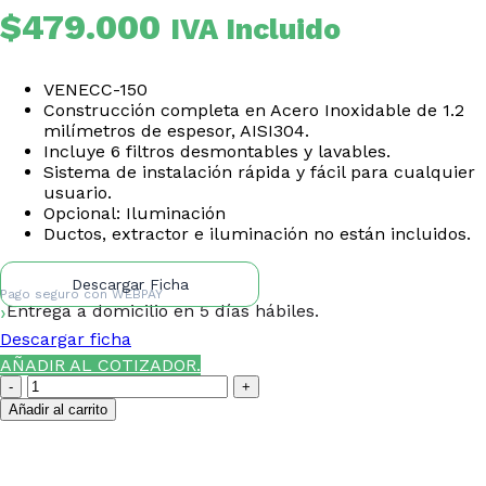
$
479.000
IVA Incluido
VENECC-150
Construcción completa en Acero Inoxidable de 1.2
milímetros de espesor, AISI304.
Incluye 6 filtros desmontables y lavables.
Sistema de instalación rápida y fácil para cualquier
usuario.
Opcional: Iluminación
Ductos, extractor e iluminación no están incluidos.
Descargar Ficha
Pago seguro con
WEBPAY
Entrega a domicilio en 5 días hábiles.
Descargar ficha
AÑADIR AL COTIZADOR.
Campana
Central
Añadir al carrito
Acero
Inoxidable
¿NECESITAS LA ASESORÍA
1,5