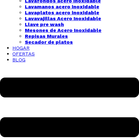
Lavafondos acero inoxidable
Lavamanos acero inoxidable
Lavaplatos acero inoxidable
Lavavajillas Acero Inoxidable
Llave pre wash
Mesones de Acero Inoxidable
Repisas Murales
Secador de platos
HOGAR
OFERTAS
BLOG