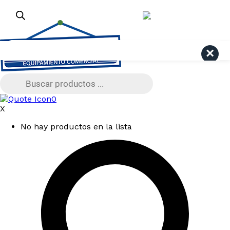
¿Dudas? Consulta aquí
+56 9 4191 6447
Pago Seguro Webpay
Search
Búsqueda
de
productos
0
X
No hay productos en la lista