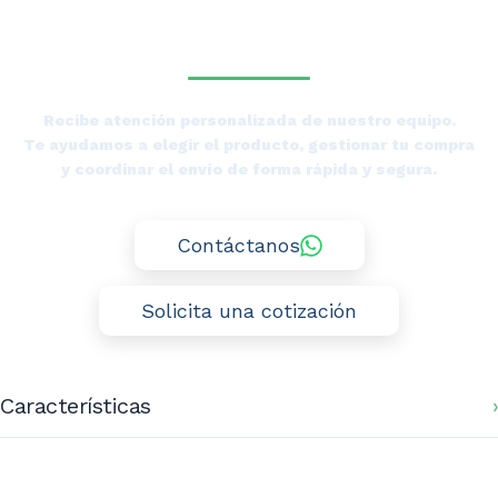
mts.
DE UN ESPECIALISTA DE
Ventus
TIERRAS BAJAS?
cantidad
Recibe atención personalizada de nuestro equipo.
Te ayudamos a elegir el producto, gestionar tu compra
y coordinar el envío de forma rápida y segura.
Contáctanos
Solicita una cotización
Características
Dimensiones (mm): 1500x1300x320
Peso neto (Kg): 30