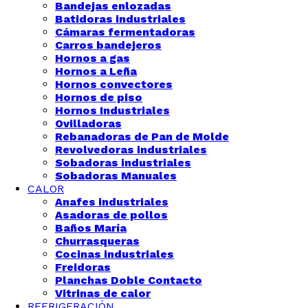
Bandejas enlozadas
Batidoras industriales
Cámaras fermentadoras
Carros bandejeros
Hornos a gas
Hornos a Leña
Hornos convectores
Hornos de piso
Hornos Industriales
Ovilladoras
Rebanadoras de Pan de Molde
Revolvedoras industriales
Sobadoras industriales
Sobadoras Manuales
CALOR
Anafes industriales
Asadoras de pollos
Baños María
Churrasqueras
Cocinas industriales
Freidoras
Planchas Doble Contacto
Vitrinas de calor
REFRIGERACIÓN