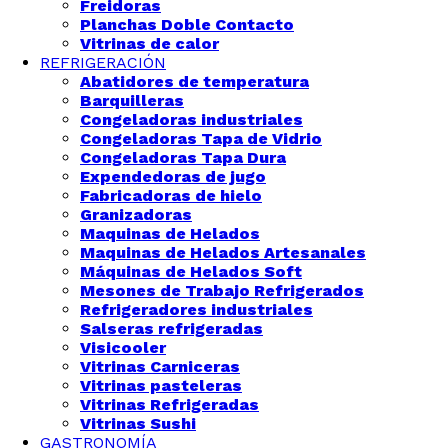
Freidoras
Planchas Doble Contacto
Vitrinas de calor
REFRIGERACIÓN
Abatidores de temperatura
Barquilleras
Congeladoras industriales
Congeladoras Tapa de Vidrio
Congeladoras Tapa Dura
Expendedoras de jugo
Fabricadoras de hielo
Granizadoras
Maquinas de Helados
Maquinas de Helados Artesanales
Máquinas de Helados Soft
Mesones de Trabajo Refrigerados
Refrigeradores industriales
Salseras refrigeradas
Visicooler
Vitrinas Carniceras
Vitrinas pasteleras
Vitrinas Refrigeradas
Vitrinas Sushi
GASTRONOMÍA