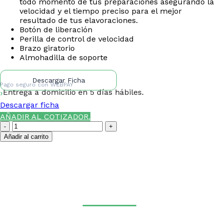
todo momento de tus preparaciones asegurando la
velocidad y el tiempo preciso para el mejor
resultado de tus elavoraciones.
Botón de liberación
Perilla de control de velocidad
Brazo giratorio
Almohadilla de soporte
Descargar Ficha
Pago seguro con
WEBPAY
Entrega a domicilio en 5 días hábiles.
Descargar ficha
AÑADIR AL COTIZADOR.
Batidora
5
Añadir al carrito
Lts.
Acero
¿NECESITAS LA ASESORÍA
Inoxidable
SC205E
DE UN ESPECIALISTA DE
Maigas
TIERRAS BAJAS?
cantidad