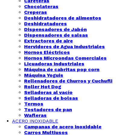
Cafeteras
Chocolateras
Creperas
Deshidratadores de alimentos
Deshidratadores
Dispensadores de Jabón
Dispensadores de salsas
Extractores de aire
Hervidores de Agua Industriales
Hornos Eléctricos
Hornos Microondas Comerciales
Licuadoras Industriales
Máquina de cabritas pop corn
Máquina Yoguis
Rellenadores de Churros y Cuchufli
Roller Hot Dog
Selladoras al vacío
Selladoras de bolsas
Termos
Tostadores de pan
Wafleras
ACERO INOXIDABLE
Campanas de acero inoxidable
Carros Multiusos