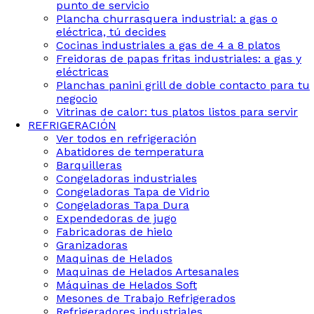
punto de servicio
Plancha churrasquera industrial: a gas o
eléctrica, tú decides
Cocinas industriales a gas de 4 a 8 platos
Freidoras de papas fritas industriales: a gas y
eléctricas
Planchas panini grill de doble contacto para tu
negocio
Vitrinas de calor: tus platos listos para servir
REFRIGERACIÓN
Ver todos en refrigeración
Abatidores de temperatura
Barquilleras
Congeladoras industriales
Congeladoras Tapa de Vidrio
Congeladoras Tapa Dura
Expendedoras de jugo
Fabricadoras de hielo
Granizadoras
Maquinas de Helados
Maquinas de Helados Artesanales
Máquinas de Helados Soft
Mesones de Trabajo Refrigerados
Refrigeradores industriales