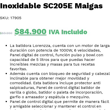
Inoxidable SC205E Maigas
SKU: 17905
El
El
$
84.900
IVA Incluido
$
89.990
precio
precio
original
actual
La batidora Lorenzza, cuenta con un motor de larga
era:
es:
duración con potencia de 1000W, 6 velocidades,
Panel digital de control, función pulso y bowl con
$89.990.
$84.900.
capacidad de 5 litros para que puedas hacer
increíbles mezclas y masas para tus recetas
favoritas.
Además cuenta con bloqueo de seguridad y cabezal
inclinable para obtener mejor movilidad y
comodidad. Esta batidora incluye protector anti
salpicaduras, Panel de control digital batidor de
varilla o globo, batidor o paleta de incorporación,
garfio o amasador y espátula o mezquino.
Panel de control digital que permite de manera fácil
y amigable seleccionar y mantener el control en