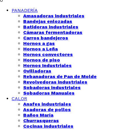
0
PANADERÍA
Amasadoras industriales
Bandejas enlozadas
Batidoras industriales
Cámaras fermentadoras
Carros bandejeros
Hornos a gas
Hornos a Leña
Hornos convectores
Hornos de piso
Hornos Industriales
Ovilladoras
Rebanadoras de Pan de Molde
Revolvedoras industriales
Sobadoras industriales
Sobadoras Manuales
CALOR
Anafes industriales
Asadoras de pollos
Baños María
Churrasqueras
Cocinas industriales