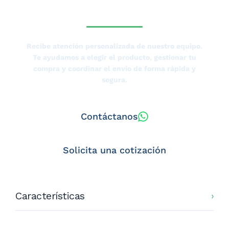
TIERRAS BAJAS?
Recibe atención personalizada de nuestro equipo.
Te ayudamos a elegir el producto, gestionar tu
compra y coordinar el envío de forma rápida y
segura.
Contáctanos
Solicita una cotización
Características
Bandeja de Aluminio Lisa