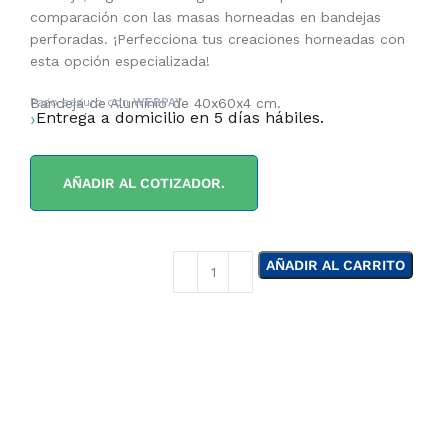
comparación con las masas horneadas en bandejas
perforadas. ¡Perfecciona tus creaciones horneadas con
esta opción especializada!
Bandeja de Aluminio de 40x60x4 cm.
Pago seguro con
WEBPAY
Entrega a domicilio en 5 días hábiles.
AÑADIR AL COTIZADOR.
AÑADIR AL CARRITO
¿NECESITAS LA
ASESORÍA DE UN
ESPECIALISTA DE