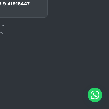
6 9 41916447
nta
to