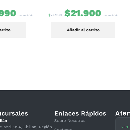
$
21.900
$
22.900
$
27.990
IVA Incluido
Añadir al carrito
Añadir al carrito
Aten
ucursales
Enlaces Rápidos
llán
Sobre Nosotros
e abril 994, Chillán, Región
VENT
Contacto