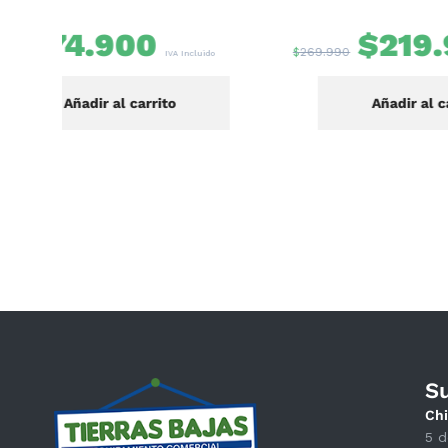
$
219.990
$
269.990
$
27.990
IVA Incluido
Añadir al carrito
S
Chi
5 d