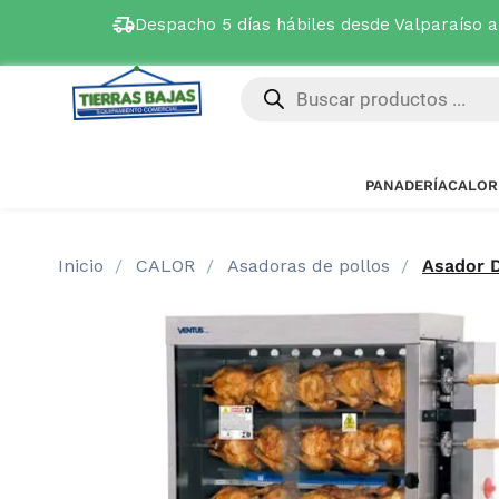
Despacho 5 días hábiles desde Valparaíso 
PANADERÍA
CALOR
Inicio
CALOR
Asadoras de pollos
Asador 