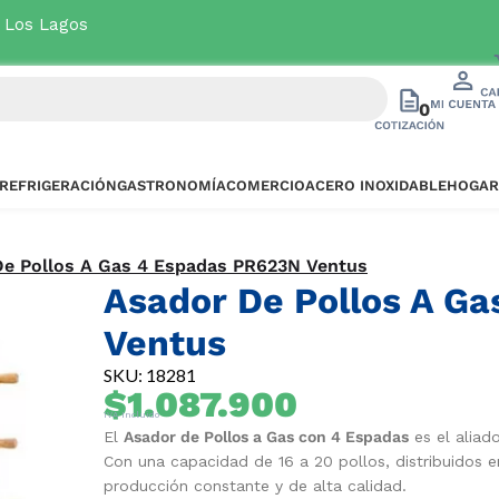
a Los Lagos
Ver oferta
0
REFRIGERACIÓN
GASTRONOMÍA
COMERCIO
ACERO INOXIDABLE
HOGAR
De Pollos A Gas 4 Espadas PR623N Ventus
Asador De Pollos A G
Ventus
SKU: 18281
$
1.087.900
IVA Incluido
El
Asador de Pollos a Gas con 4 Espadas
es el aliad
Con una capacidad de 16 a 20 pollos, distribuidos e
producción constante y de alta calidad.