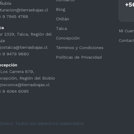
Ñuble
+5
Blog
turacion@tierrasbajas.cl
6 9 7945 4768
Chillán
ca
Talca
Mi Cue
ur 2329, Talca, Región del
Concepción
Contac
ule
ostalca@tierrasbajas.cl
Términos y Condiciones
6 9 9479 9880
Políticas de Privacidad
ncepción
 Los Carrera 879,
cepción, Región del Biobío
osconce@tierrasbajas.cl
6 9 4064 6095
nómico. Todos los derechos reservados