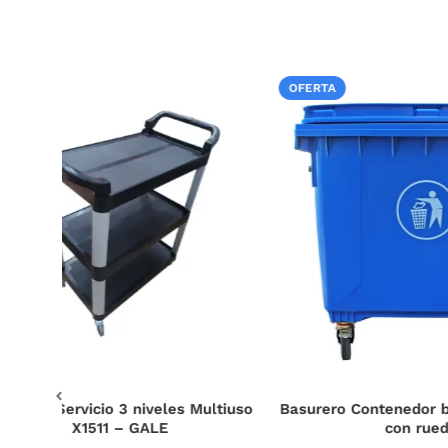
OFERTA
OFERTA
tiuso
Basurero Contenedor basura 1100 Litros
Basurero 
con ruedas.