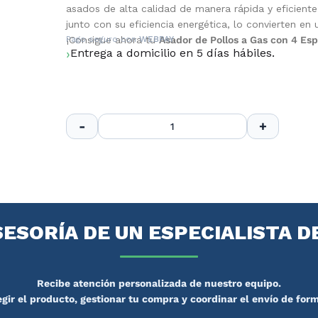
asados de alta calidad de manera rápida y eficiente.
junto con su eficiencia energética, lo convierten en 
¡Consigue ahora tu
Pago seguro con
WEBPAY
Asador de Pollos a Gas con 4 Es
Entrega a domicilio en 5 días hábiles.
SESORÍA DE UN ESPECIALISTA D
Recibe atención personalizada de nuestro equipo.
gir el producto, gestionar tu compra y coordinar el envío de form