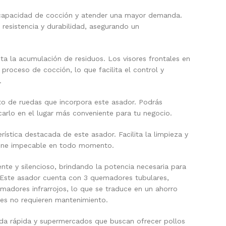
a capacidad de cocción y atender una mayor demanda.
 resistencia y durabilidad, asegurando un
ita la acumulación de residuos. Los visores frontales en
 proceso de cocción, lo que facilita el control y
.
to de ruedas que incorpora este asador. Podrás
carlo en el lugar más conveniente para tu negocio.
rística destacada de este asador. Facilita la limpieza y
giene impecable en todo momento.
nte y silencioso, brindando la potencia necesaria para
 Este asador cuenta con 3 quemadores tubulares,
dores infrarrojos, lo que se traduce en un ahorro
res no requieren mantenimiento.
ida rápida y supermercados que buscan ofrecer pollos