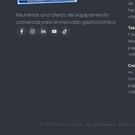
de 
fac
Reunimos una oferta del equipamiento
+5
comercial para el mercado gastronómico
Tal
1 S
Ma
pag
+5
Co
Av.
Con
pag
+5
© 2026 tierras bajas, equipamiento gastro