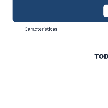
Características
Modelo: PR-623N
Capacidad Espadas: 4
Capacidad de pollos: 16 a 20
TOD
Dimensiones: 1130x1480x470
Energía: 220v/50Hz
Potencia (W): 360
Consumo Gas g/h: 874
Consumo Kw*H/Dia: 0,38
Peso Neto (Kg): 64,8
Peso Bruto (Kg): 82,3