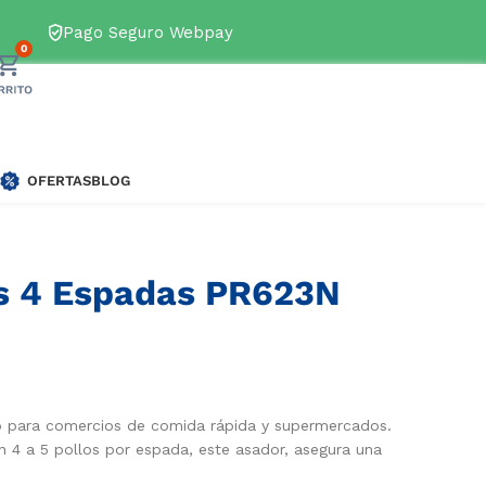
s disponibles
→
Pago Seguro Webpay
0
OFERTAS
BLOG
as 4 Espadas PR623N
o para comercios de comida rápida y supermercados.
n 4 a 5 pollos por espada, este asador, asegura una