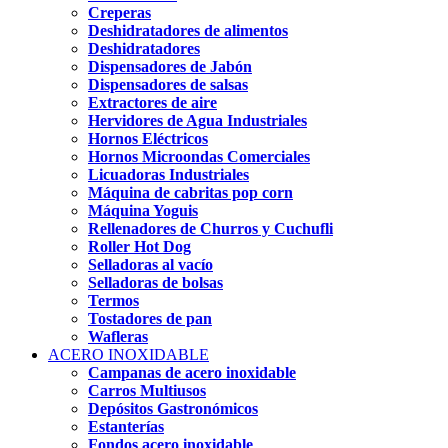
Creperas
Deshidratadores de alimentos
Deshidratadores
Dispensadores de Jabón
Dispensadores de salsas
Extractores de aire
Hervidores de Agua Industriales
Hornos Eléctricos
Hornos Microondas Comerciales
Licuadoras Industriales
Máquina de cabritas pop corn
Máquina Yoguis
Rellenadores de Churros y Cuchufli
Roller Hot Dog
Selladoras al vacío
Selladoras de bolsas
Termos
Tostadores de pan
Wafleras
ACERO INOXIDABLE
Campanas de acero inoxidable
Carros Multiusos
Depósitos Gastronómicos
Estanterías
Fondos acero inoxidable