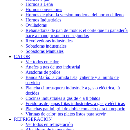
Hornos a Leña
Hornos convectores
Hornos de piso: la versión moderna del horno chileno
Hornos Industriales
Ovilladoras
Rebanadoras de pan de molde: el corte que tu panadería
hace a mano, resuelto en segundos
Revolvedoras industriales
Sobadoras industriales
Sobadoras Manuales
CALOR
Ver todos en calor
Anafes a gas de uso industrial
Asadoras de pollos
Baños María: la comida lista, caliente y al punto de
servicio
Plancha churrasquera industrial: a gas o eléctrica, tú
decides
Cocinas industriales a gas de 4 a 8 platos
Freidoras de papas fritas industriales: a gas y eléctricas
Planchas panini grill de doble contacto para tu negocio
Vitrinas de calor: tus platos listos para servir
REFRIGERACIÓN
Ver todos en refrigeración
Abatidores de temperatura