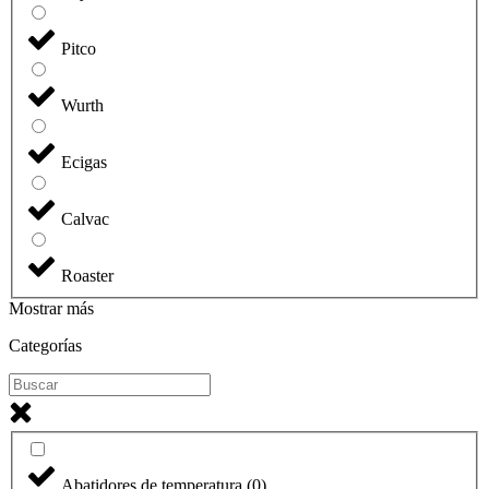
Pitco
Wurth
Ecigas
Calvac
Roaster
Mostrar más
Categorías
Abatidores de temperatura
(
0
)