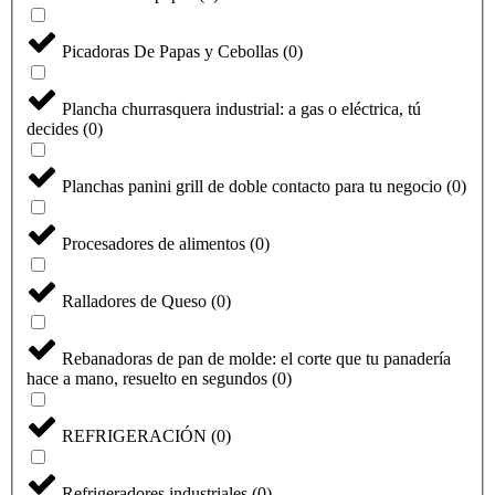
Picadoras De Papas y Cebollas
(
0
)
Plancha churrasquera industrial: a gas o eléctrica, tú
decides
(
0
)
Planchas panini grill de doble contacto para tu negocio
(
0
)
Procesadores de alimentos
(
0
)
Ralladores de Queso
(
0
)
Seleccione
¿Cómo calificarías tu experiencia?
una
Rebanadoras de pan de molde: el corte que tu panadería
opción
hace a mano, resuelto en segundos
(
0
)
de
1
No fue buena
Muy Buena
a
REFRIGERACIÓN
(
0
)
5
Saltar
Siguiente
,
siendo
Refrigeradores industriales
(
0
)