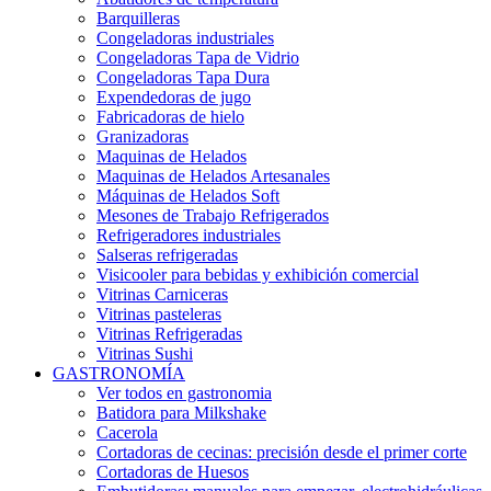
Barquilleras
Congeladoras industriales
Congeladoras Tapa de Vidrio
Congeladoras Tapa Dura
Expendedoras de jugo
Fabricadoras de hielo
Granizadoras
Maquinas de Helados
Maquinas de Helados Artesanales
Máquinas de Helados Soft
Mesones de Trabajo Refrigerados
Refrigeradores industriales
Salseras refrigeradas
Visicooler para bebidas y exhibición comercial
Vitrinas Carniceras
Vitrinas pasteleras
Vitrinas Refrigeradas
Vitrinas Sushi
GASTRONOMÍA
Ver todos en gastronomia
Batidora para Milkshake
Cacerola
Cortadoras de cecinas: precisión desde el primer corte
Cortadoras de Huesos