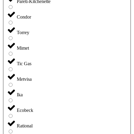
Pareti-Kitchenette
Condor
Torrey
Mimet
Tic Gas
Metvisa
Ika
Ecobeck
Rational