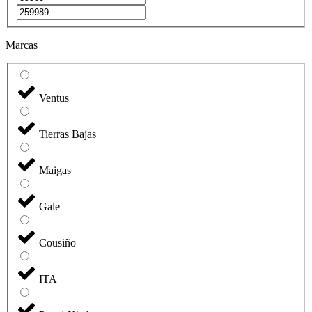
Marcas
Ventus
Tierras Bajas
Maigas
Gale
Cousiño
ITA