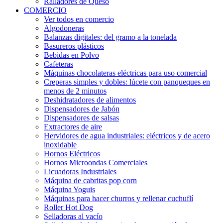
Ralladores de Queso
COMERCIO
Ver todos en comercio
Algodoneras
Balanzas digitales: del gramo a la tonelada
Basureros plásticos
Bebidas en Polvo
Cafeteras
Máquinas chocolateras eléctricas para uso comercial
Creperas simples y dobles: lúcete con panqueques en
menos de 2 minutos
Deshidratadores de alimentos
Dispensadores de Jabón
Dispensadores de salsas
Extractores de aire
Hervidores de agua industriales: eléctricos y de acero
inoxidable
Hornos Eléctricos
Hornos Microondas Comerciales
Licuadoras Industriales
Máquina de cabritas pop corn
Máquina Yoguis
Máquinas para hacer churros y rellenar cuchuflí
Roller Hot Dog
Selladoras al vacío