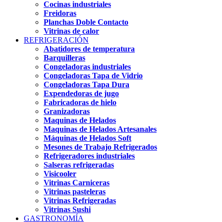
Cocinas industriales
Freidoras
Planchas Doble Contacto
Vitrinas de calor
REFRIGERACIÓN
Abatidores de temperatura
Barquilleras
Congeladoras industriales
Congeladoras Tapa de Vidrio
Congeladoras Tapa Dura
Expendedoras de jugo
Fabricadoras de hielo
Granizadoras
Maquinas de Helados
Maquinas de Helados Artesanales
Máquinas de Helados Soft
Mesones de Trabajo Refrigerados
Refrigeradores industriales
Salseras refrigeradas
Visicooler
Vitrinas Carniceras
Vitrinas pasteleras
Vitrinas Refrigeradas
Vitrinas Sushi
GASTRONOMÍA