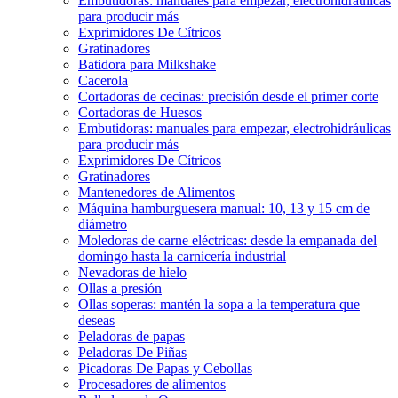
Embutidoras: manuales para empezar, electrohidráulicas
para producir más
Exprimidores De Cítricos
Gratinadores
Batidora para Milkshake
Cacerola
Cortadoras de cecinas: precisión desde el primer corte
Cortadoras de Huesos
Embutidoras: manuales para empezar, electrohidráulicas
para producir más
Exprimidores De Cítricos
Gratinadores
Mantenedores de Alimentos
Máquina hamburguesera manual: 10, 13 y 15 cm de
diámetro
Moledoras de carne eléctricas: desde la empanada del
domingo hasta la carnicería industrial
Nevadoras de hielo
Ollas a presión
Ollas soperas: mantén la sopa a la temperatura que
deseas
Peladoras de papas
Peladoras De Piñas
Picadoras De Papas y Cebollas
Procesadores de alimentos