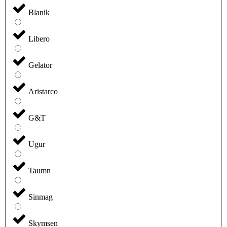
Blanik
Libero
Gelator
Aristarco
G&T
Ugur
Taumn
Sinmag
Skymsen