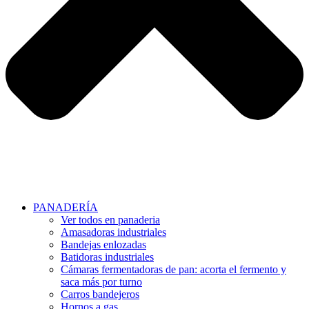
PANADERÍA
Ver todos en panaderia
Amasadoras industriales
Bandejas enlozadas
Batidoras industriales
Cámaras fermentadoras de pan: acorta el fermento y
saca más por turno
Carros bandejeros
Hornos a gas