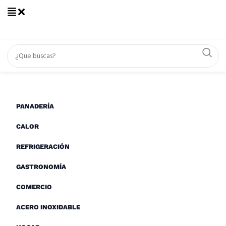
Inicio
Productos etiquetados “freidora electrica doble”
freidora electrica
PANADERÍA
doble
CALOR
REFRIGERACIÓN
Conoce los productos
GASTRONOMÍA
COMERCIO
ORDENAR POR
ACERO INOXIDABLE