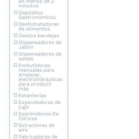
en menos de 2
minutos
Depósitos
Gastronómicos
Deshidratadores
de alimentos
Desliza bandejas
Dispensadores de
Jabón
Dispensadores de
salsas
Embutidoras:
manuales para
empezar,
electrohidráulicas
para producir
más
Estanterías
Expendedoras de
jugo
Exprimidores De
Cítricos
Extractores de
aire
Fabricadoras de