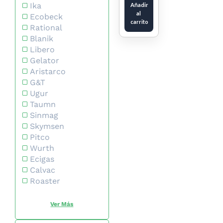
Ika
Añadir
al
Ecobeck
carrito
Rational
Blanik
Libero
Gelator
Aristarco
G&T
Ugur
Taumn
Sinmag
Skymsen
Pitco
Wurth
Ecigas
Calvac
Roaster