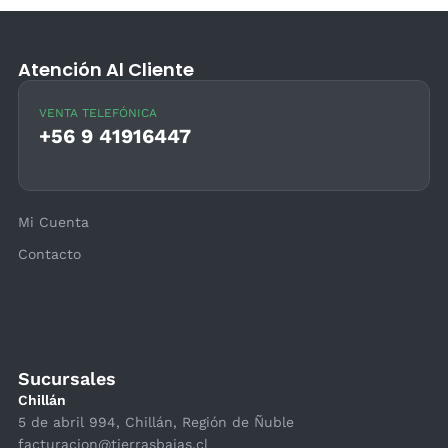
Atención Al Cliente
VENTA TELEFÓNICA
+56 9 41916447
Mi Cuenta
Contacto
Sucursales
Chillán
5 de abril 994, Chillán, Región de Ñuble
facturacion@tierrasbajas.cl