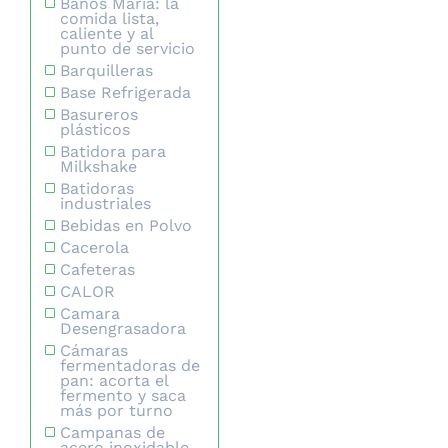
Baños María: la
comida lista,
caliente y al
punto de servicio
Barquilleras
Base Refrigerada
Basureros
plásticos
Batidora para
Milkshake
Batidoras
industriales
Bebidas en Polvo
Cacerola
Cafeteras
CALOR
Camara
Desengrasadora
Cámaras
fermentadoras de
pan: acorta el
fermento y saca
más por turno
Campanas de
acero inoxidable