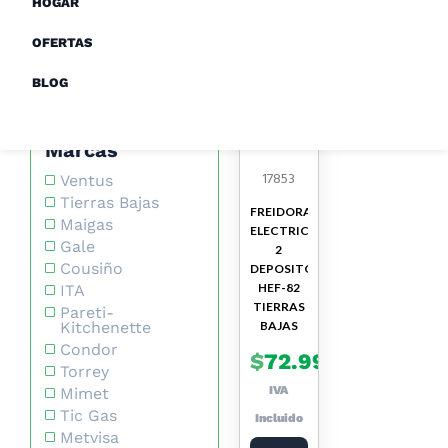
HOGAR
Precios
OFERTAS
BLOG
Marcas
17853
Ventus
Tierras Bajas
FREIDORA
Maigas
ELECTRICA
Gale
2
Cousiño
DEPOSITOS
HEF-82
ITA
TIERRAS
Pareti-
Kitchenette
BAJAS
Condor
$
72.990
Torrey
IVA
Mimet
Tic Gas
Incluido
Metvisa