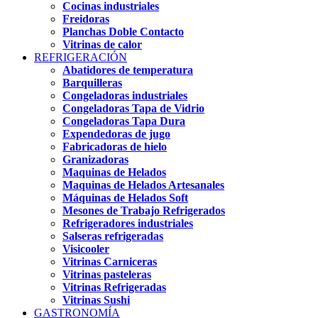
Cocinas industriales
Freidoras
Planchas Doble Contacto
Vitrinas de calor
REFRIGERACIÓN
Abatidores de temperatura
Barquilleras
Congeladoras industriales
Congeladoras Tapa de Vidrio
Congeladoras Tapa Dura
Expendedoras de jugo
Fabricadoras de hielo
Granizadoras
Maquinas de Helados
Maquinas de Helados Artesanales
Máquinas de Helados Soft
Mesones de Trabajo Refrigerados
Refrigeradores industriales
Salseras refrigeradas
Visicooler
Vitrinas Carniceras
Vitrinas pasteleras
Vitrinas Refrigeradas
Vitrinas Sushi
GASTRONOMÍA