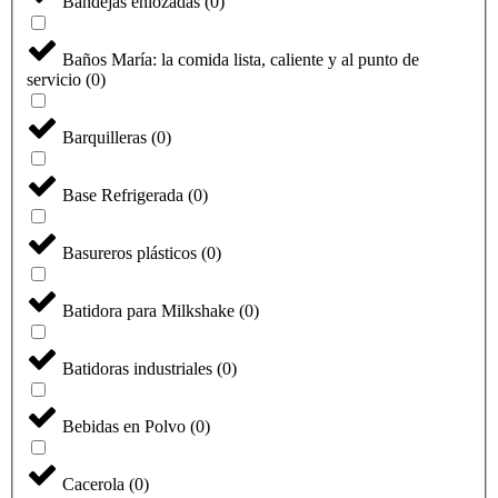
Bandejas enlozadas
(
0
)
Baños María: la comida lista, caliente y al punto de
servicio
(
0
)
Barquilleras
(
0
)
Base Refrigerada
(
0
)
Basureros plásticos
(
0
)
Batidora para Milkshake
(
0
)
Batidoras industriales
(
0
)
Bebidas en Polvo
(
0
)
Cacerola
(
0
)