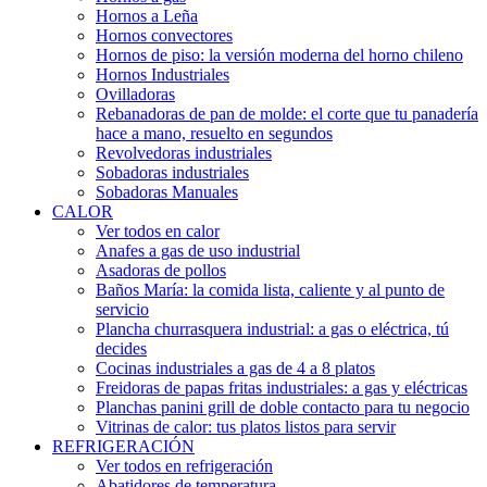
Hornos a Leña
Hornos convectores
Hornos de piso: la versión moderna del horno chileno
Hornos Industriales
Ovilladoras
Rebanadoras de pan de molde: el corte que tu panadería
hace a mano, resuelto en segundos
Revolvedoras industriales
Sobadoras industriales
Sobadoras Manuales
CALOR
Ver todos en calor
Anafes a gas de uso industrial
Asadoras de pollos
Baños María: la comida lista, caliente y al punto de
servicio
Plancha churrasquera industrial: a gas o eléctrica, tú
decides
Cocinas industriales a gas de 4 a 8 platos
Freidoras de papas fritas industriales: a gas y eléctricas
Planchas panini grill de doble contacto para tu negocio
Vitrinas de calor: tus platos listos para servir
REFRIGERACIÓN
Ver todos en refrigeración
Abatidores de temperatura