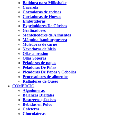
Batidora para Milkshake
Cacerola
Cortadoras de cecinas
Cortadoras de Huesos
Embutidoras
Exprimidores De Cítricos
Gratinadores
Mantenedores de Alimentos
Máquina hamburguesera
Moledoras de carne
Nevadoras de hielo
Ollas a presión
Ollas Soperas
Peladoras de papas
Peladoras De Piñas
Picadoras De Papas y Cebollas
Procesadores de alimentos
Ralladores de Queso
COMERCIO
Algodoneras
Balanzas Digitales
Basureros plásticos
Bebidas en Polvo
Cafeteras
Chocolateras