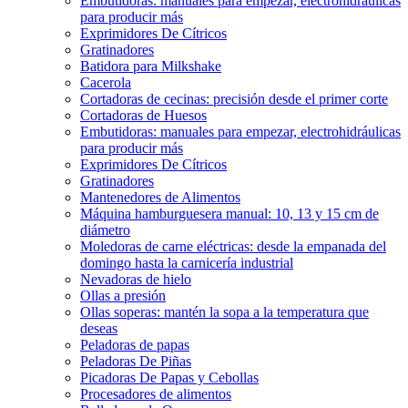
Embutidoras: manuales para empezar, electrohidráulicas
para producir más
Exprimidores De Cítricos
Gratinadores
Batidora para Milkshake
Cacerola
Cortadoras de cecinas: precisión desde el primer corte
Cortadoras de Huesos
Embutidoras: manuales para empezar, electrohidráulicas
para producir más
Exprimidores De Cítricos
Gratinadores
Mantenedores de Alimentos
Máquina hamburguesera manual: 10, 13 y 15 cm de
diámetro
Moledoras de carne eléctricas: desde la empanada del
domingo hasta la carnicería industrial
Nevadoras de hielo
Ollas a presión
Ollas soperas: mantén la sopa a la temperatura que
deseas
Peladoras de papas
Peladoras De Piñas
Picadoras De Papas y Cebollas
Procesadores de alimentos