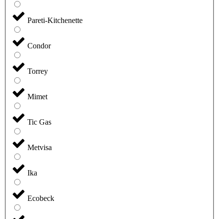
Pareti-Kitchenette
Condor
Torrey
Mimet
Tic Gas
Metvisa
Ika
Ecobeck