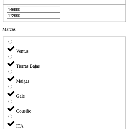
Marcas
Ventus
Tierras Bajas
Maigas
Gale
Cousiño
ITA