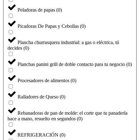
Peladoras de papas
(
0
)
Picadoras De Papas y Cebollas
(
0
)
Plancha churrasquera industrial: a gas o eléctrica, tú
decides
(
0
)
Planchas panini grill de doble contacto para tu negocio
(
0
)
Procesadores de alimentos
(
0
)
Seleccione
¿Cómo calificarías tu experiencia?
Ralladores de Queso
(
0
)
una
opción
de
Rebanadoras de pan de molde: el corte que tu panadería
1
No fue buena
Muy Buena
hace a mano, resuelto en segundos
(
0
)
a
5
Saltar
Siguiente
,
REFRIGERACIÓN
(
0
)
siendo