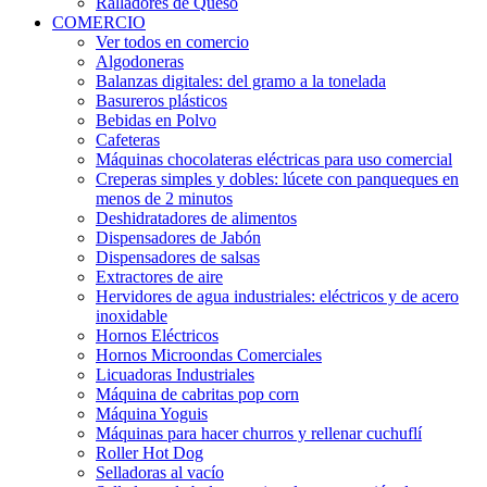
Ralladores de Queso
COMERCIO
Ver todos en comercio
Algodoneras
Balanzas digitales: del gramo a la tonelada
Basureros plásticos
Bebidas en Polvo
Cafeteras
Máquinas chocolateras eléctricas para uso comercial
Creperas simples y dobles: lúcete con panqueques en
menos de 2 minutos
Deshidratadores de alimentos
Dispensadores de Jabón
Dispensadores de salsas
Extractores de aire
Hervidores de agua industriales: eléctricos y de acero
inoxidable
Hornos Eléctricos
Hornos Microondas Comerciales
Licuadoras Industriales
Máquina de cabritas pop corn
Máquina Yoguis
Máquinas para hacer churros y rellenar cuchuflí
Roller Hot Dog
Selladoras al vacío