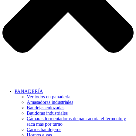
PANADERÍA
Ver todos en panaderia
Amasadoras industriales
Bandejas enlozadas
Batidoras industriales
Cámaras fermentadoras de pan: acorta el fermento y
saca más por turno
Carros bandejeros
Hornos a gas