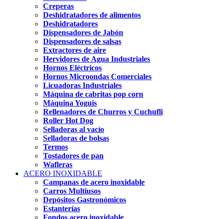
Creperas
Deshidratadores de alimentos
Deshidratadores
Dispensadores de Jabón
Dispensadores de salsas
Extractores de aire
Hervidores de Agua Industriales
Hornos Eléctricos
Hornos Microondas Comerciales
Licuadoras Industriales
Máquina de cabritas pop corn
Máquina Yoguis
Rellenadores de Churros y Cuchufli
Roller Hot Dog
Selladoras al vacío
Selladoras de bolsas
Termos
Tostadores de pan
Wafleras
ACERO INOXIDABLE
Campanas de acero inoxidable
Carros Multiusos
Depósitos Gastronómicos
Estanterías
Fondos acero inoxidable