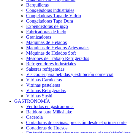
Barquilleras
Congeladoras industriales
Congeladoras Tapa de Vidrio
Congeladoras Tapa Dura
Expendedoras de jugo
Fabricadoras de hielo
Granizadoras
Maquinas de Helados
Maquinas de Helados Artesanales
Máquinas de Helados Soft
Mesones de Trabajo Refrigerados
Refrigeradores industriales
Salseras refrigeradas
Visicooler para bebidas y exhibición comercial
Vitrinas Carniceras
Vitrinas pasteleras
Vitrinas Refrigeradas
Vitrinas Sushi
GASTRONOMÍA
Ver todos en gastronomia
Batidora para Milkshake
Cacerola
Cortadoras de cecinas: precisión desde el primer corte
Cortadoras de Huesos