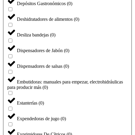
Depósitos Gastronómicos
(
0
)
Deshidratadores de alimentos
(
0
)
Desliza bandejas
(
0
)
Dispensadores de Jabón
(
0
)
Dispensadores de salsas
(
0
)
Embutidoras: manuales para empezar, electrohidráulicas
para producir más
(
0
)
Estanterías
(
0
)
Expendedoras de jugo
(
0
)
Exprimidores De Cítricos
(
0
)