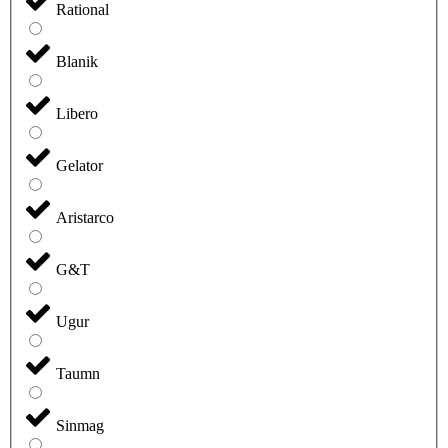
Rational
Blanik
Libero
Gelator
Aristarco
G&T
Ugur
Taumn
Sinmag