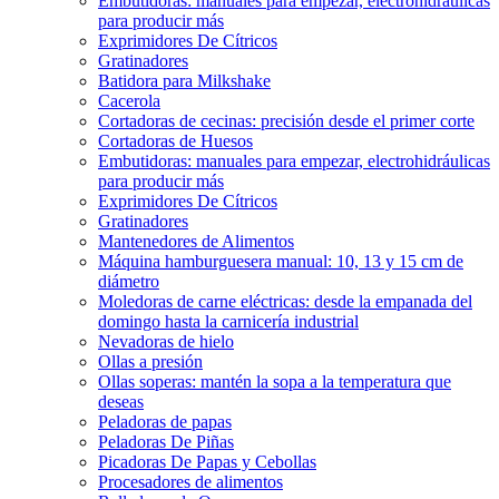
Embutidoras: manuales para empezar, electrohidráulicas
para producir más
Exprimidores De Cítricos
Gratinadores
Batidora para Milkshake
Cacerola
Cortadoras de cecinas: precisión desde el primer corte
Cortadoras de Huesos
Embutidoras: manuales para empezar, electrohidráulicas
para producir más
Exprimidores De Cítricos
Gratinadores
Mantenedores de Alimentos
Máquina hamburguesera manual: 10, 13 y 15 cm de
diámetro
Moledoras de carne eléctricas: desde la empanada del
domingo hasta la carnicería industrial
Nevadoras de hielo
Ollas a presión
Ollas soperas: mantén la sopa a la temperatura que
deseas
Peladoras de papas
Peladoras De Piñas
Picadoras De Papas y Cebollas
Procesadores de alimentos