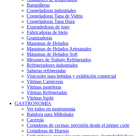
Barquilleras
Congeladoras industriales
Congeladoras Tapa de Vidrio
Congeladoras Tapa Dura
Expendedoras de jugo
Fabricadoras de hielo
Granizadoras
Maquinas de Helados
Maquinas de Helados Artesanales
Máquinas de Helados Soft
Mesones de Trabajo Refrigerados
Refrigeradores industriales
Salseras refrigeradas
Visicooler para bebidas y exhibición comercial
Vitrinas Carniceras
Vitrinas pasteleras
Vitrinas Refrigeradas
Vitrinas Sushi
GASTRONOMÍA
Ver todos en gastronomia
Batidora para Milkshake
Cacerola
Cortadoras de cecinas: precisión desde el primer corte
Cortadoras de Huesos