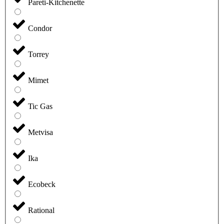
Pareti-Kitchenette
Condor
Torrey
Mimet
Tic Gas
Metvisa
Ika
Ecobeck
Rational