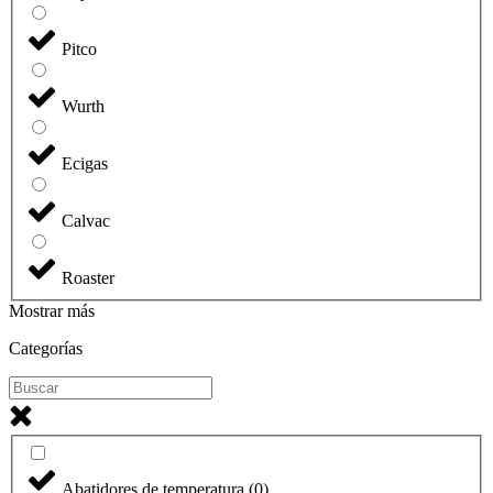
Pitco
Wurth
Ecigas
Calvac
Roaster
Mostrar más
Categorías
Abatidores de temperatura
(
0
)