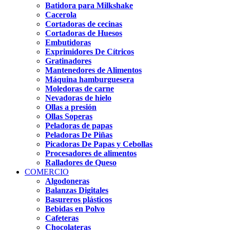
Batidora para Milkshake
Cacerola
Cortadoras de cecinas
Cortadoras de Huesos
Embutidoras
Exprimidores De Cítricos
Gratinadores
Mantenedores de Alimentos
Máquina hamburguesera
Moledoras de carne
Nevadoras de hielo
Ollas a presión
Ollas Soperas
Peladoras de papas
Peladoras De Piñas
Picadoras De Papas y Cebollas
Procesadores de alimentos
Ralladores de Queso
COMERCIO
Algodoneras
Balanzas Digitales
Basureros plásticos
Bebidas en Polvo
Cafeteras
Chocolateras