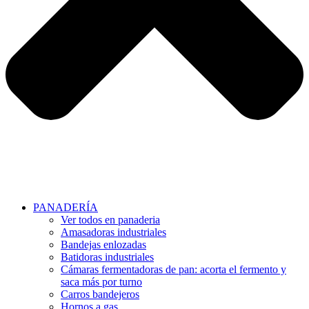
PANADERÍA
Ver todos en panaderia
Amasadoras industriales
Bandejas enlozadas
Batidoras industriales
Cámaras fermentadoras de pan: acorta el fermento y
saca más por turno
Carros bandejeros
Hornos a gas