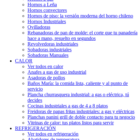
Hornos a Leña
Hornos convectores
Hornos de piso: la versión moderna del horno chileno
Hornos Industriales
Ovilladoras
Rebanadoras de pan de molde: el corte que tu panadería
hace a mano, resuelto en segundos
Revolvedoras industriales
Sobadoras industriales
Sobadoras Manuales
CALOR
Ver todos en calor
Anafes a gas de uso industrial
Asadoras de pollos
Baños María: la comida lista, caliente y al punto de
servicio
Plancha churrasquera industrial: a gas o eléctrica, tú
decides
Cocinas industriales a gas de 4 a 8 platos
Freidoras de papas fritas industriales: a gas y eléctricas
Planchas panini grill de doble contacto para tu negocio
Vitrinas de calor: tus platos listos para servir
REFRIGERACIÓN
Ver todos en refrigeración
Abatidores de temperatura