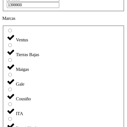
Marcas
Ventus
Tierras Bajas
Maigas
Gale
Cousiño
ITA