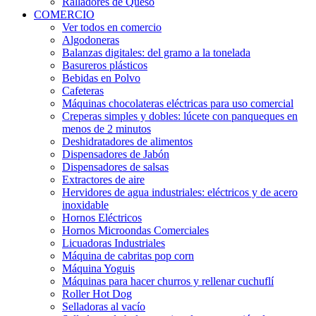
Ralladores de Queso
COMERCIO
Ver todos en comercio
Algodoneras
Balanzas digitales: del gramo a la tonelada
Basureros plásticos
Bebidas en Polvo
Cafeteras
Máquinas chocolateras eléctricas para uso comercial
Creperas simples y dobles: lúcete con panqueques en
menos de 2 minutos
Deshidratadores de alimentos
Dispensadores de Jabón
Dispensadores de salsas
Extractores de aire
Hervidores de agua industriales: eléctricos y de acero
inoxidable
Hornos Eléctricos
Hornos Microondas Comerciales
Licuadoras Industriales
Máquina de cabritas pop corn
Máquina Yoguis
Máquinas para hacer churros y rellenar cuchuflí
Roller Hot Dog
Selladoras al vacío