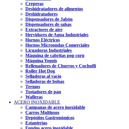
Creperas
Deshidratadores de alimentos
Deshidratadores
Dispensadores de Jabón
Dispensadores de salsas
Extractores de aire
Hervidores de Agua Industriales
Hornos Eléctricos
Hornos Microondas Comerciales
Licuadoras Industriales
Máquina de cabritas pop corn
Máquina Yoguis
Rellenadores de Churros y Cuchufli
Roller Hot Dog
Selladoras al vacío
Selladoras de bolsas
Termos
Tostadores de pan
Wafleras
ACERO INOXIDABLE
Campanas de acero inoxidable
Carros Multiusos
Depósitos Gastronómicos
Estanterías
Fondos acero inoxidable