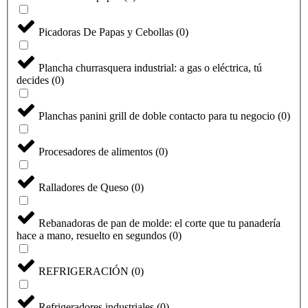
Picadoras De Papas y Cebollas
(
0
)
Plancha churrasquera industrial: a gas o eléctrica, tú
decides
(
0
)
Planchas panini grill de doble contacto para tu negocio
(
0
)
Procesadores de alimentos
(
0
)
Ralladores de Queso
(
0
)
Seleccione
¿Cómo calificarías tu experiencia?
una
Rebanadoras de pan de molde: el corte que tu panadería
opción
hace a mano, resuelto en segundos
(
0
)
de
1
No fue buena
Muy Buena
a
REFRIGERACIÓN
(
0
)
5
Saltar
Siguiente
,
siendo
Refrigeradores industriales
(
0
)