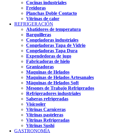
Cocinas industriales
Freidoras
Planchas Doble Contacto
Vitrinas de calor
REFRIGERACIÓN
Abatidores de temperatura
Barquilleras
Congeladoras industriales
Congeladoras Tapa de Vidrio
Congeladoras Tapa Dura
Expendedoras de jugo
Fabricadoras de hielo
Granizadoras
Maquinas de Helados
Maquinas de Helados Artesanales
Máquinas de Helados Soft
Mesones de Trabajo Refrigerados
Refrigeradores industriales
Salseras refrigeradas
Visicooler
Vitrinas Carniceras
Vitrinas pasteleras
Vitrinas Refrigeradas
Vitrinas Sushi
GASTRONOMÍA