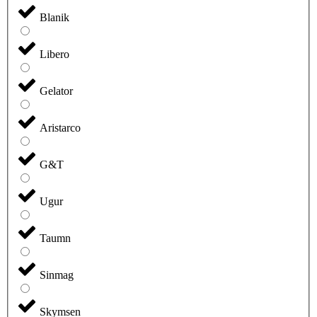
Blanik
Libero
Gelator
Aristarco
G&T
Ugur
Taumn
Sinmag
Skymsen