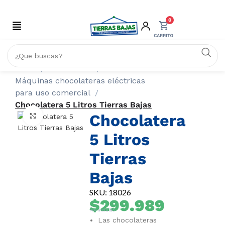
0
Inicio
COMERCIO
Máquinas chocolateras eléctricas
para uso comercial
Chocolatera 5 Litros Tierras Bajas
Chocolatera
Click to enlarge
5 Litros
Tierras
Bajas
SKU: 18026
$
299.989
IVA Incluido
Las chocolateras