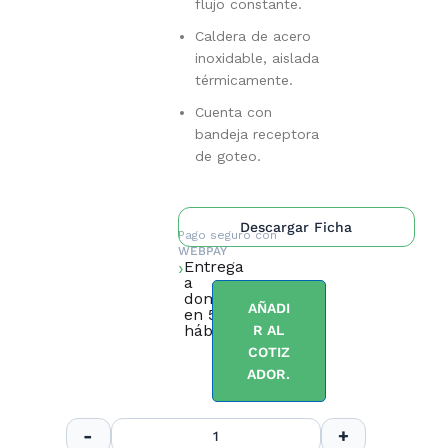
flujo constante.
Caldera de acero
inoxidable, aislada
térmicamente.
Cuenta con
bandeja receptora
de goteo.
Descargar Ficha
Pago seguro con
WEBPAY
Entrega
a
domicilio
AÑADI
en 5 días
hábiles.
R AL
COTIZ
ADOR.