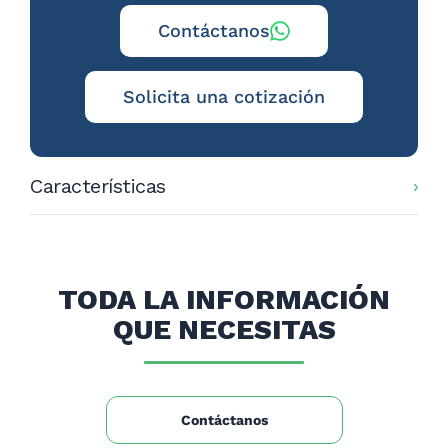
Contáctanos
Solicita una cotización
Características
Capacidad: 5 litros
Alto (cm): 77
Ancho (cm): 40
TODA LA INFORMACIÓN
Largo (cm): 32
Peso (kg): 5
QUE NECESITAS
Contáctanos