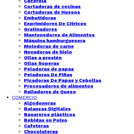
Cacerola
Cortadoras de cecinas
Cortadoras de Huesos
Embutidoras
Exprimidores De Cítricos
Gratinadores
Mantenedores de Alimentos
Máquina hamburguesera
Moledoras de carne
Nevadoras de hielo
Ollas a presión
Ollas Soperas
Peladoras de papas
Peladoras De Piñas
Picadoras De Papas y Cebollas
Procesadores de alimentos
Ralladores de Queso
COMERCIO
Algodoneras
Balanzas Digitales
Basureros plásticos
Bebidas en Polvo
Cafeteras
Chocolateras