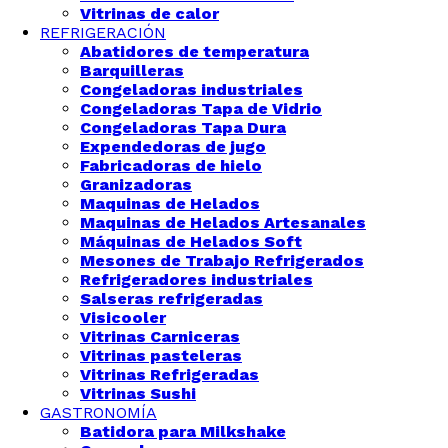
Vitrinas de calor
REFRIGERACIÓN
Abatidores de temperatura
Barquilleras
Congeladoras industriales
Congeladoras Tapa de Vidrio
Congeladoras Tapa Dura
Expendedoras de jugo
Fabricadoras de hielo
Granizadoras
Maquinas de Helados
Maquinas de Helados Artesanales
Máquinas de Helados Soft
Mesones de Trabajo Refrigerados
Refrigeradores industriales
Salseras refrigeradas
Visicooler
Vitrinas Carniceras
Vitrinas pasteleras
Vitrinas Refrigeradas
Vitrinas Sushi
GASTRONOMÍA
Batidora para Milkshake