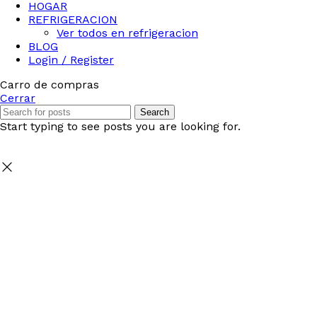
HOGAR
REFRIGERACION
Ver todos en refrigeracion
BLOG
Login / Register
Carro de compras
Cerrar
Search
Start typing to see posts you are looking for.
Seleccione
¿Cómo calificarías tu experiencia?
una
opción
de
1
No fue buena
Muy Buena
a
5
Saltar
Siguiente
,
siendo