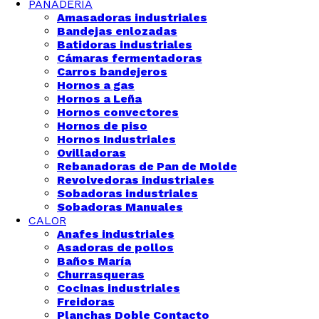
PANADERÍA
Amasadoras industriales
Bandejas enlozadas
Batidoras industriales
Cámaras fermentadoras
Carros bandejeros
Hornos a gas
Hornos a Leña
Hornos convectores
Hornos de piso
Hornos Industriales
Ovilladoras
Rebanadoras de Pan de Molde
Revolvedoras industriales
Sobadoras industriales
Sobadoras Manuales
CALOR
Anafes industriales
Asadoras de pollos
Baños María
Churrasqueras
Cocinas industriales
Freidoras
Planchas Doble Contacto