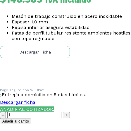
Mesón de trabajo construido en acero inoxidable
Espesor 1,0 mm
Repisa inferior asegura estabilidad
Patas de perfil tubular resistente ambientes hostiles
con tope regulable.
Descargar Ficha
Pago seguro con
WEBPAY
Entrega a domicilio en 5 días hábiles.
Descargar ficha
AÑADIR AL COTIZADOR.
Mesón
Central
Añadir al carrito
100%