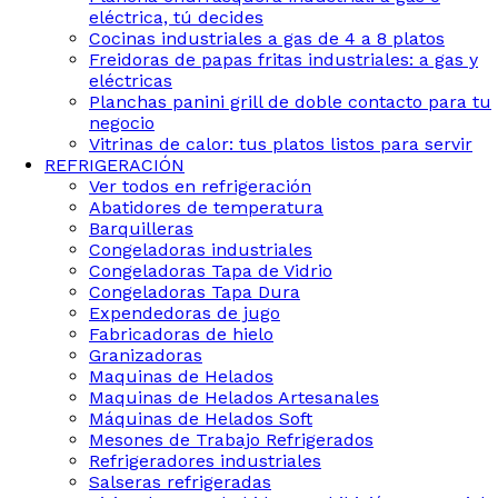
eléctrica, tú decides
Cocinas industriales a gas de 4 a 8 platos
Freidoras de papas fritas industriales: a gas y
eléctricas
Planchas panini grill de doble contacto para tu
negocio
Vitrinas de calor: tus platos listos para servir
REFRIGERACIÓN
Ver todos en refrigeración
Abatidores de temperatura
Barquilleras
Congeladoras industriales
Congeladoras Tapa de Vidrio
Congeladoras Tapa Dura
Expendedoras de jugo
Fabricadoras de hielo
Granizadoras
Maquinas de Helados
Maquinas de Helados Artesanales
Máquinas de Helados Soft
Mesones de Trabajo Refrigerados
Refrigeradores industriales
Salseras refrigeradas