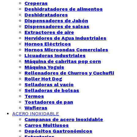
Creperas
Deshidratadores de alimentos
Deshidratadores
Dispensadores de Jabón
Dispensadores de salsas
Extractores de aire
Hervidores de Agua Industriales
Hornos Eléctricos
Hornos Microondas Comerciales
Licuadoras Industriales
Máquina de cabritas pop corn
Máquina Yoguis
Rellenadores de Churros y Cuchufli
Roller Hot Dog
Selladoras al vacío
Selladoras de bolsas
Termos
Tostadores de pan
Wafleras
ACERO INOXIDABLE
Campanas de acero inoxidable
Carros Multiusos
Depósitos Gastronómicos
Estanterías