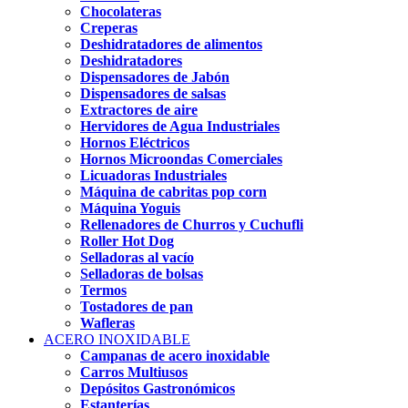
Chocolateras
Creperas
Deshidratadores de alimentos
Deshidratadores
Dispensadores de Jabón
Dispensadores de salsas
Extractores de aire
Hervidores de Agua Industriales
Hornos Eléctricos
Hornos Microondas Comerciales
Licuadoras Industriales
Máquina de cabritas pop corn
Máquina Yoguis
Rellenadores de Churros y Cuchufli
Roller Hot Dog
Selladoras al vacío
Selladoras de bolsas
Termos
Tostadores de pan
Wafleras
ACERO INOXIDABLE
Campanas de acero inoxidable
Carros Multiusos
Depósitos Gastronómicos
Estanterías