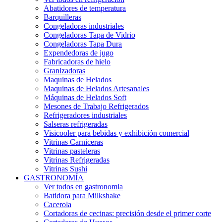
Abatidores de temperatura
Barquilleras
Congeladoras industriales
Congeladoras Tapa de Vidrio
Congeladoras Tapa Dura
Expendedoras de jugo
Fabricadoras de hielo
Granizadoras
Maquinas de Helados
Maquinas de Helados Artesanales
Máquinas de Helados Soft
Mesones de Trabajo Refrigerados
Refrigeradores industriales
Salseras refrigeradas
Visicooler para bebidas y exhibición comercial
Vitrinas Carniceras
Vitrinas pasteleras
Vitrinas Refrigeradas
Vitrinas Sushi
GASTRONOMÍA
Ver todos en gastronomia
Batidora para Milkshake
Cacerola
Cortadoras de cecinas: precisión desde el primer corte