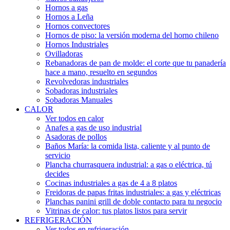
Hornos a gas
Hornos a Leña
Hornos convectores
Hornos de piso: la versión moderna del horno chileno
Hornos Industriales
Ovilladoras
Rebanadoras de pan de molde: el corte que tu panadería
hace a mano, resuelto en segundos
Revolvedoras industriales
Sobadoras industriales
Sobadoras Manuales
CALOR
Ver todos en calor
Anafes a gas de uso industrial
Asadoras de pollos
Baños María: la comida lista, caliente y al punto de
servicio
Plancha churrasquera industrial: a gas o eléctrica, tú
decides
Cocinas industriales a gas de 4 a 8 platos
Freidoras de papas fritas industriales: a gas y eléctricas
Planchas panini grill de doble contacto para tu negocio
Vitrinas de calor: tus platos listos para servir
REFRIGERACIÓN
Ver todos en refrigeración