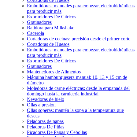
Cortadoras de Huesos
Embutidoras: manuales para empezar, electrohidráulicas
para producir más
Exprimidores De Cítricos
Gratinadores
Batidora para Milkshake
Cacerola
Cortadoras de cecinas: precisión desde el primer corte
Cortadoras de Huesos
Embutidoras: manuales para empezar, electrohidráulicas
para producir más
Exprimidores De Cítricos
Gratinadores
Mantenedores de Alimentos
Máquina hamburguesera manual: 10, 13 y 15 cm de
diámetro
Moledoras de carne eléctricas: desde la empanada del
domingo hasta la carnicería industrial
Nevadoras de hielo
Ollas a presión
Ollas soperas: mantén la sopa a la temperatura que
deseas
Peladoras de papas
Peladoras De Piñas
Picadoras De Papas y Cebollas