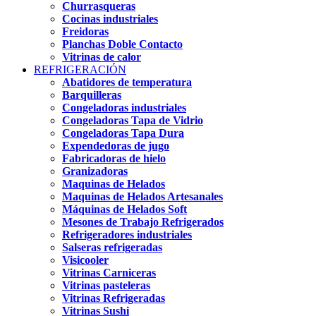
Churrasqueras
Cocinas industriales
Freidoras
Planchas Doble Contacto
Vitrinas de calor
REFRIGERACIÓN
Abatidores de temperatura
Barquilleras
Congeladoras industriales
Congeladoras Tapa de Vidrio
Congeladoras Tapa Dura
Expendedoras de jugo
Fabricadoras de hielo
Granizadoras
Maquinas de Helados
Maquinas de Helados Artesanales
Máquinas de Helados Soft
Mesones de Trabajo Refrigerados
Refrigeradores industriales
Salseras refrigeradas
Visicooler
Vitrinas Carniceras
Vitrinas pasteleras
Vitrinas Refrigeradas
Vitrinas Sushi