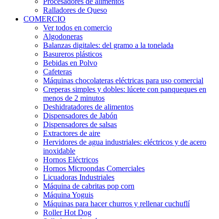
Procesadores de alimentos
Ralladores de Queso
COMERCIO
Ver todos en comercio
Algodoneras
Balanzas digitales: del gramo a la tonelada
Basureros plásticos
Bebidas en Polvo
Cafeteras
Máquinas chocolateras eléctricas para uso comercial
Creperas simples y dobles: lúcete con panqueques en
menos de 2 minutos
Deshidratadores de alimentos
Dispensadores de Jabón
Dispensadores de salsas
Extractores de aire
Hervidores de agua industriales: eléctricos y de acero
inoxidable
Hornos Eléctricos
Hornos Microondas Comerciales
Licuadoras Industriales
Máquina de cabritas pop corn
Máquina Yoguis
Máquinas para hacer churros y rellenar cuchuflí
Roller Hot Dog