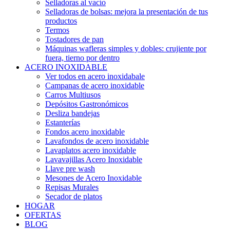
Selladoras al vacío
Selladoras de bolsas: mejora la presentación de tus
productos
Termos
Tostadores de pan
Máquinas wafleras simples y dobles: crujiente por
fuera, tierno por dentro
ACERO INOXIDABLE
Ver todos en acero inoxidabale
Campanas de acero inoxidable
Carros Multiusos
Depósitos Gastronómicos
Desliza bandejas
Estanterías
Fondos acero inoxidable
Lavafondos de acero inoxidable
Lavaplatos acero inoxidable
Lavavajillas Acero Inoxidable
Llave pre wash
Mesones de Acero Inoxidable
Repisas Murales
Secador de platos
HOGAR
OFERTAS
BLOG