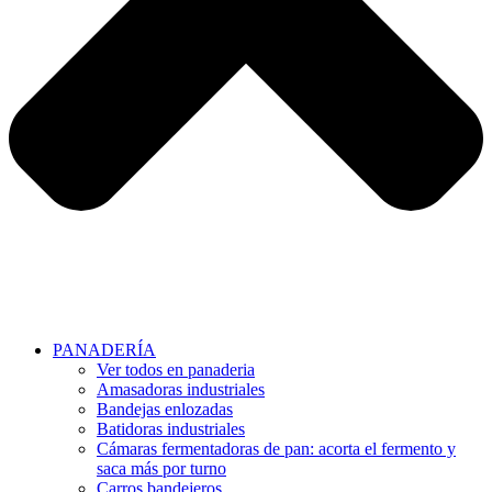
PANADERÍA
Ver todos en panaderia
Amasadoras industriales
Bandejas enlozadas
Batidoras industriales
Cámaras fermentadoras de pan: acorta el fermento y
saca más por turno
Carros bandejeros